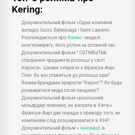
Kering:
Франсуа Анри Пино французский
бизнесмен с состоянием 27 млрд
долларов. Франсуа Анри Пино - Заметки МЛМ-
Документальний фільм «Одна компанія
лидера / Siberian Wellness
володіє Gucci, Balenciaga і Saint Laurent».
Розповідається про
бізнес
-моделі
конгломерату, його успіхи за останній час.
Документальний фільм " CGTNBizTalk:
створення предметів розкоші у світі
Керінга». Цікаве інтерв'ю з Франсуа-Анрі
Піно. Як він ставиться до розкоші сам?
Якими брендами приросте "Керінг"? Як буде
розвиватися мода після пандемії?
Документальний фільм «розкішний
мільярдер пояснює, як виграти в Китаї».
Франсуа-Анрі дає поради з приводу того, як
компаніям слід розширюватися в КНР.
Документальний фільм «
інновації
в