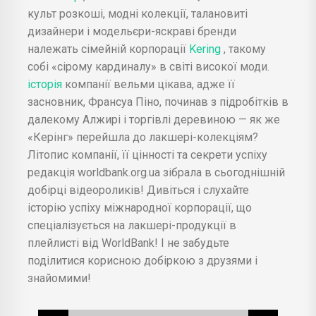
культ розкоші, модні колекції, талановиті
дизайнери і модельєри-яскраві бренди
належать сімейній корпорації
Kering
, такому
собі «сірому кардиналу» в світі високої моди.
історія
компанії вельми цікава, адже її
засновник, Франсуа Піно, починав з підробітків в
далекому Алжирі і торгівлі деревиною — як же
«Керінг» перейшла до лакшері-колекціям?
Літопис компанії, її цінності та секрети успіху
редакція worldbank.org.ua зібрала в сьогоднішній
добірці відеороликів! Дивіться і слухайте
історію успіху міжнародної корпорації, що
спеціалізується на лакшері-продукції в
плейлисті від WorldBank! І не забудьте
поділитися корисною добіркою з друзями і
знайомими!