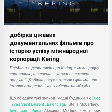
добірка цікавих
документальних фільмів про
історію успіху міжнародної
корпорації Kering
Плейлист відеороликів про Kering — міжнародну
корпорацію, що спеціалізується на лакшері-
продукції. Добірка документальних фільмів про
історію створення і успіху Керінг на «Ютубі».
Що об'єднує такі знакові модні будинки, як
Gucci
,
Yves Saint Laurent
,
Balenciaga
, Stella McCartney,
Investcorp
,
Puma
і Alexander McQueen? Не тільки