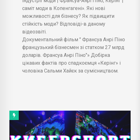
індустрії моди | Франсуа-Анрі Піно, Керінг |
саміт моди в Копенгагені». Які нові
можливості для бізнесу? Як підвищити
стійкість моди? Відповіді-в даному
відеозвіті.
Документальний фільм " Франсуа Анрі Піно
французький бізнесмен зі статком 27 млрд
доларів. Франсуа Анрі Піно"» Добірка
цікавих фактів про спадкоємця «Керінг» і
чоловіка Сальми Хайєк за сумісництвом.