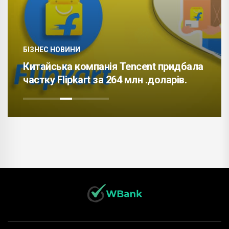
БІЗНЕС НОВИНИ
Китайська компанія Tencent придбала
частку Flipkart за 264 млн .доларів.