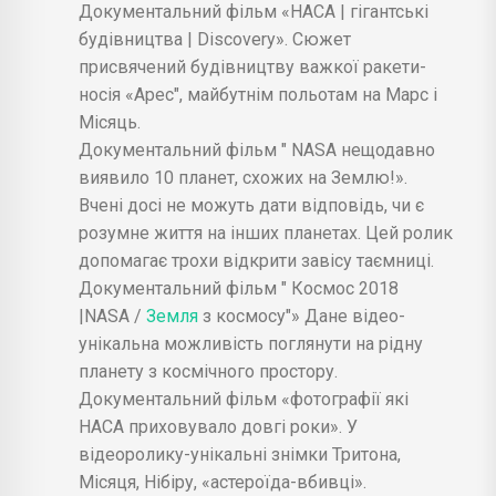
Космосе? - Hubble
Документальний фільм «НАСА | гігантські
будівництва | Discovery». Сюжет
присвячений будівництву важкої ракети-
носія «Арес", майбутнім польотам на Марс і
Місяць.
Документальний фільм " NASA нещодавно
виявило 10 планет, схожих на Землю!».
Вчені досі не можуть дати відповідь, чи є
розумне життя на інших планетах. Цей ролик
допомагає трохи відкрити завісу таємниці.
Документальний фільм " Космос 2018
|NASA /
Земля
з космосу"» Дане відео-
унікальна можливість поглянути на рідну
планету з космічного простору.
Документальний фільм «фотографії які
НАСА приховувало довгі роки». У
відеоролику-унікальні знімки Тритона,
Місяця, Нібіру, «астероїда-вбивці».