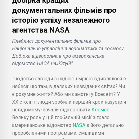
добірка кращих
документальних фільмів про
історію успіху незалежного
агентства NASA
Плейлист документальних фільмів про
Національне управління аеронавтики та космосу.
Добірка відеороликів про американське
відомство НАСА на»Ютубі".
Людство завжди з надією і мрією вдивлялося в
небеса: що там, в далеких незвіданих світах? Чи
є розумне життя? Або ми самотні у Всесвіті? У
ХХ столітті люди зробили перший крок назустріч
невідомому-почали підкорювати
Космос
.
Велику роль у цій глобальній місії зіграло
американське відомство
NASA
з його детально
проробленими програмами, сміливими