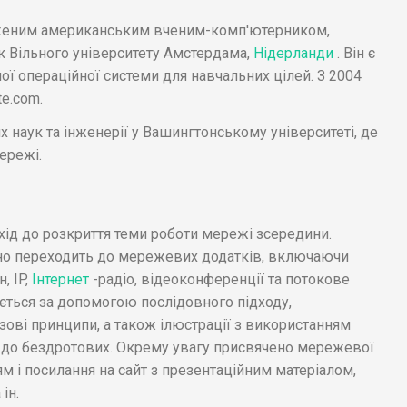
уженим американським вченим-комп'ютерником,
 Вільного університету Амстердама,
Нідерланди
. Він є
ої операційної системи для навчальних цілей. З 2004
te.com.
наук та інженерії у Вашингтонському університеті, де
ережі.
хід до розкриття теми роботи мережі зсередини.
вно переходить до мережевих додатків, включаючи
 IP,
Інтернет
-радіо, відеоконференції та потокове
ться за допомогою послідовного підходу,
ові принципи, а також ілюстрації з використанням
х до бездротових. Окрему увагу присвячено мережевої
м і посилання на сайт з презентаційним матеріалом,
ін.