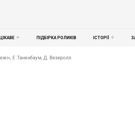
ЦІКАВЕ
ПІДБІРКА РОЛИКІВ
ІСТОРІЇ
З
жі», Е .Таненбаум, Д. Везеролл.