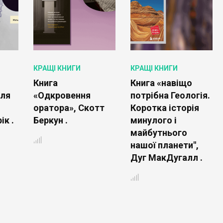
КРАЩІ КНИГИ
КРАЩІ КНИГИ
Книга
Книга «навіщо
для
«Одкровення
потрібна Геологія.
оратора», Скотт
Коротка історія
к .
Беркун .
минулого і
майбутнього
нашої планети",
Дуг МакДугалл .