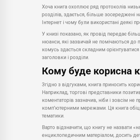
Хоча книга охоплює ряд протоколів низько
розділів, здається, більше зосереджені н
Інтернет і чому були використані деякі п
У книзі показано, як провід передає біль
нюанси, які зазвичай не помічаються до п
комусь здасться складним орієнтуватися 
заголовки і розділи.
Кому буде корисна 
Згідно з відгуками, книга приносить кор
Наприклад, торгові представники позити
коментаторів зазначив, ніби і зовсім не
комп'ютерними мережами. Ця книга обіця
тематики.
Варто відзначити, що книгу не назвати «н
енциклопедичним матеріалом, досить дета