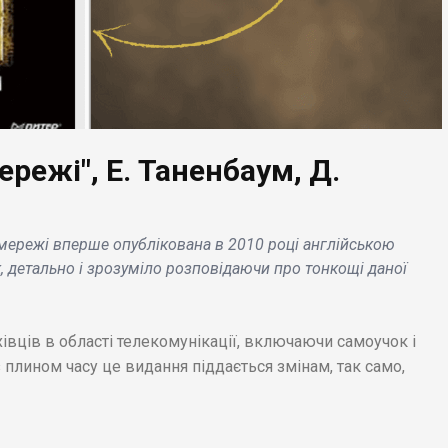
режі", Е. Таненбаум, Д.
БІЗНЕС НОВИНИ
ЕС НОВИНИ
Китай збільшить
 мережі вперше опублікована в 2010 році англійською
ndai анонсує запуск
експорт палива в серп
 детально і зрозуміло розповідаючи про тонкощі даної
ів нової функції на
але обсяги поставок
ктромобілях під
скоротяться до
ою «crab driving» .
семирічного мінімуму 
івців в області телекомунікації, включаючи самоучок і
 плином часу це видання піддається змінам, так само,