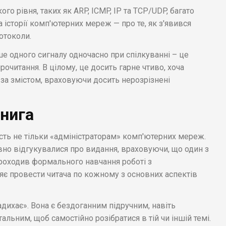
го рівня, таких як ARP, ICMP, IP та TCP/UDP, багато
а історії комп'ютерних мереж — про те, як з'явився
ротоколи.
ше одного сигналу одночасно при спілкуванні – це
рочитання. В цілому, це досить гарне чтиво, хоча
за змістом, враховуючи досить нерозрізнені
книга
исть не тільки «адміністраторам» комп'ютерних мереж.
вно відгукувалися про видання, враховуючи, що один з
 проходив формального навчання роботі з
є провести читача по кожному з основних аспектів
адихає». Вона є бездоганним підручним, навіть
льним, щоб самостійно розібратися в тій чи іншій темі.