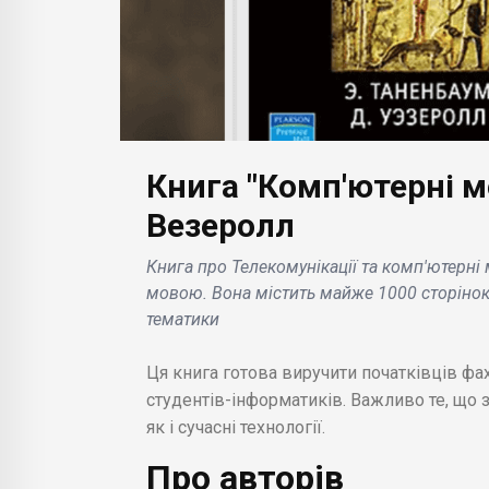
Книга "Комп'ютерні ме
Везеролл
БІЗНЕС НОВИНИ
БІЗН
Книга про Телекомунікації та комп'ютерні
Синій діамант Bulgari
Hyu
мовою. Вона містить майже 1000 сторінок,
иг з
Laguna Blu встановив
тест
тематики
рекорд на аукціоні
еле
Sotheby's в Женеві .
назв
Ця книга готова виручити початківців фах
студентів-інформатиків. Важливо те, що з
як і сучасні технології.
Про авторів