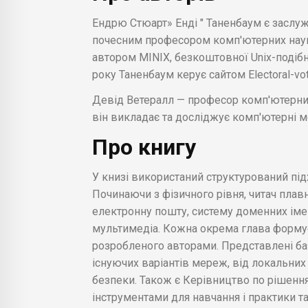
Ендрю Стюарт» Енді " Таненбаум є засл
почесним професором комп'ютерних наук
автором MINIX, безкоштовної Unix-подібн
року Таненбаум керує сайтом Electoral-vo
Девід Ветералл — професор комп'ютерних 
він викладає та досліджує комп'ютерні м
Про книгу
У книзі використаний структурований під
Починаючи з фізичного рівня, читач пла
електронну пошту, систему доменних імен,
мультимедіа. Кожна окрема глава формує
розробленого авторами. Представлені баз
існуючих варіантів мереж, від локальни
безпеки. Також є Керівництво по рішення
інструментами для навчання і практики та 