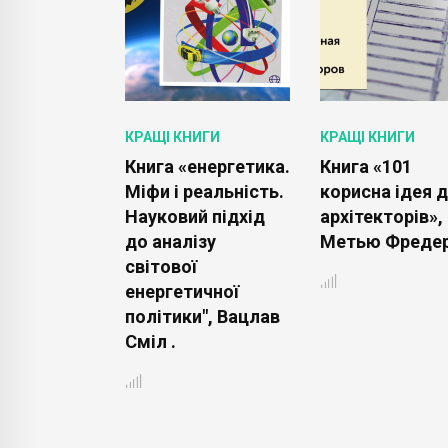
ИГИ
КРАЩІ КНИГИ
КРАЩІ КНИГИ
Будьте як
Книга «енергетика.
Книга «101
Повне
Міфи і реальність.
корисна ідея 
цтво по
Науковий підхід
архітекторів»,
інтер'єру",
до аналізу
Метью Фредері
амстедт .
світової
енергетичної
політики", Вацлав
Сміл .