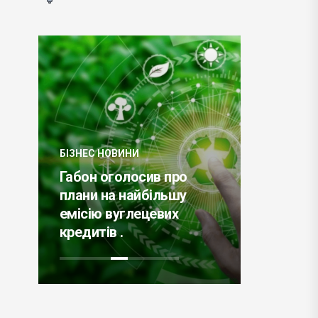
БІЗНЕС НО
БІЗНЕС НОВИНИ
UnionPay
ні,
Габон оголосив про
банки с
плани на найбільшу
комісію 
емісію вуглецевих
обслуго
.
кредитів .
торгових