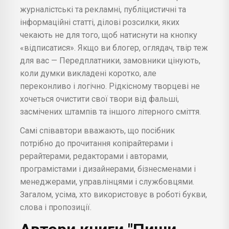
журналістські та рекламні, публіцистичні та
інформаційні статті, ділові розсилки, яких
чекають не для того, щоб натиснути на кнопку
«відписатися». Якщо ви блогер, оглядач, твір теж
для вас — Передплатники, замовники цінують,
коли думки викладені коротко, але
переконливо і логічно. Рідкісному творцеві не
хочеться очистити свої твори від фальші,
засмічених штампів та іншого літерного сміття.
Самі співавтори вважають, що посібник
потрібно до прочитання копірайтерами і
рерайтерами, редакторами і авторами,
програмістами і дизайнерами, бізнесменами і
менеджерами, управлінцями і службовцями.
Загалом, усіма, хто використовує в роботі букви,
слова і пропозиції.