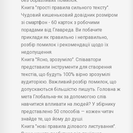
без образливих помилок.
Книга "прості правила сильного тексту".
Чудовий кишеньковий довідник розміром
зі смартфон - 60 карток з робочими
порадами від Главреда. Ви побачите
приклади як правильно і неправильно,
розбір помилок і рекомендації щодо їх
недопущення.
Книга "Ясно, зрозуміло". Співавтори
представили інструменти для створення
текстів, що будуть 100% вірно зрозумілі
аудиторією. Важливий розбір помилок, що
допускаються більшістю пишуть. Головна ж
мета Глобальна-як за допомогою слів
навчитися впливати на людей? У збірнику
представлено 50 способів — кожен читач
знайде те, що йому до душі.
Книга "нові правила ділового листування".