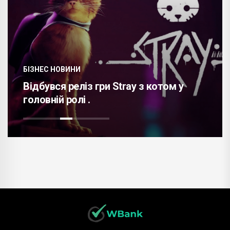
БІЗНЕС НОВИНИ
Авіакомпанія Virgin анонсує плани по
запуску прямих рейсів з Голд-Коста на
Балі .