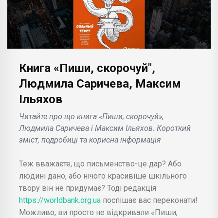
Книга «Пиши, скорочуй",
Людмила Саричева, Максим
Ільяхов
Читайте про що книга «Пиши, скорочуй»,
Людмила Саричева і Максим Ільяхов. Короткий
зміст, подробиці та корисна інформація
Теж вважаєте, що письменство-це дар? Або
людині дано, або нічого красивіше шкільного
твору він не придумає? Тоді редакція
https://worldbank.org.ua
поспішає вас переконати!
Можливо, ви просто не відкривали «Пиши,