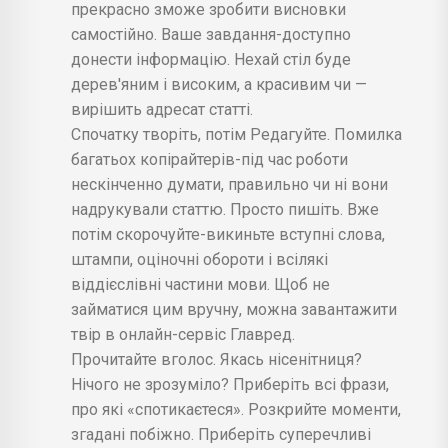
прекрасно зможе зробити висновки
самостійно. Ваше завдання-доступно
донести інформацію. Нехай стіл буде
дерев'яним і високим, а красивим чи —
вирішить адресат статті.
Спочатку творіть, потім Редагуйте. Помилка
багатьох копірайтерів-під час роботи
нескінченно думати, правильно чи ні вони
надрукували статтю. Просто пишіть. Вже
потім скорочуйте-викиньте вступні слова,
штампи, оціночні обороти і всілякі
віддієслівні частини мови. Щоб не
займатися цим вручну, можна завантажити
твір в онлайн-сервіс Главред.
Прочитайте вголос. Якась нісенітниця?
Нічого не зрозуміло? Приберіть всі фрази,
про які «спотикаєтеся». Розкрийте моменти,
згадані побіжно. Приберіть суперечливі