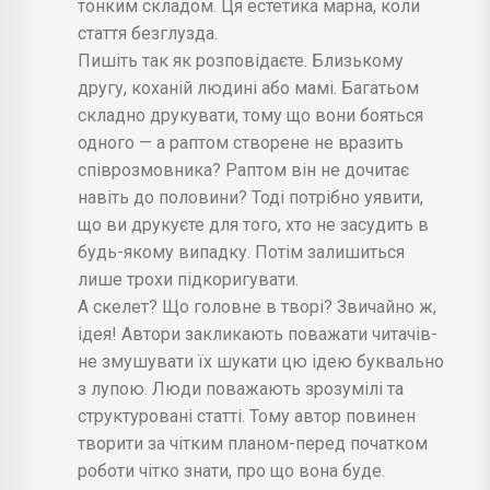
тонким складом. Ця естетика марна, коли
стаття безглузда.
Пишіть так як розповідаєте. Близькому
другу, коханій людині або мамі. Багатьом
складно друкувати, тому що вони бояться
одного — а раптом створене не вразить
співрозмовника? Раптом він не дочитає
навіть до половини? Тоді потрібно уявити,
що ви друкуєте для того, хто не засудить в
будь-якому випадку. Потім залишиться
лише трохи підкоригувати.
А скелет? Що головне в творі? Звичайно ж,
ідея! Автори закликають поважати читачів-
не змушувати їх шукати цю ідею буквально
з лупою. Люди поважають зрозумілі та
структуровані статті. Тому автор повинен
творити за чітким планом-перед початком
роботи чітко знати, про що вона буде.