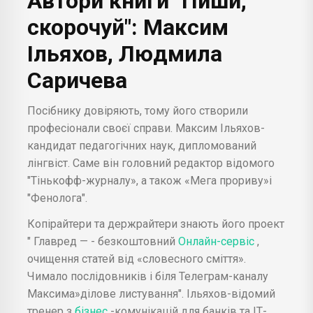
Автори книги "Пиши,
скорочуй": Максим
Ільяхов, Людмила
Саричева
Посібнику довіряють, тому його створили
професіонали своєї справи. Максим Ільяхов-
кандидат педагогічних наук, дипломований
лінгвіст. Саме він головний редактор відомого
"Тінькофф-журналу», а також «Мега прориву»і
"Фенолога".
Копірайтери та держрайтери знають його проект
" Главред — - безкоштовний
Онлайн-сервіс
,
очищення статей від «словесного сміття».
Чимало послідовників і біля Телеграм-каналу
Максима»ділове листування". Ільяхов-відомий
тренер з
бізнес
-комунікацій для банків та ІТ-