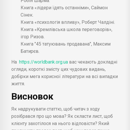
Робін Шарма.
Книга «лідери їдять останніми», Саймон
Сінек.
Книга «психологія впливу», Роберт Чалдіні.
Книга «Кремлівська школа переговорів»,
ігор Ризов.
Книга "45 татуювань продавана", Максим
Батирєв.
На
https://worldbank.org.ua
вас чекають докладні
огляди, короткі змісту цих чудових видань,
добірки мега корисної літератури на всі випадки
життя.
Висновок
Як надрукувати статтю, щоб читач з ходу
розібрався про що мова? Як скласти лист, щоб
клієнту захотілося на нього відповісти? Який