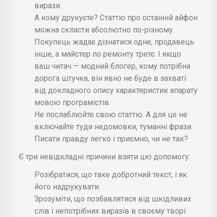
вирази.
А кому друкуєте? Статтю про останній айфон
можна скласти абсолютно по-різному.
Покупець жадає дізнатися одне, продавець
інше, а майстер по ремонту третє. І якщо
ваш читач — модний блогер, кому потрібна
дорога штучка, він явно не буде в захваті
від докладного опису характеристик апарату
мовою програмістів.
Не послаблюйте свою статтю. А для це не
включайте туди недомовки, туманні фрази.
Писати правду легко і приємно, чи не так?
Є три невідкладні причини взяти цю допомогу:
Розібратися, що таке добротний текст, і як
його надрукувати.
Зрозуміти, що позбавлятися від шкідливих
слів і непотрібних виразів в своєму творі