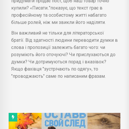
придумати продає пост, щоб наш товар точно
купили? «Писати.."показує, що текст грає в
професійному та особистому житті набагато
більше ролей, ніж ми звикли його наділяти.
Він важливий не тільки для літераторської
братії. Від здатності людини переводити думки в
слова і пропозиції залежить багато чого: чи
розуміють його оточуючі? Чи прислухаються до
думки? Чи дотримуються порад і вказівок?
Якщо фахівця "зустрічають по одягу», то
"проводжають" саме по написаним фразам.