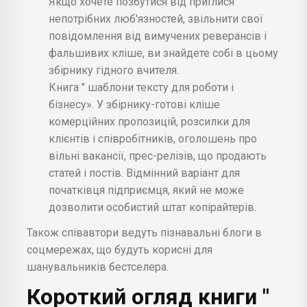
Якщо хочете позбутися від приїлися
непотрібних люб'язностей, звільнити свої
повідомлення від вимучених реверансів і
фальшивих кліше, ви знайдете собі в цьому
збірнику гідного вчителя.
Книга " шаблони тексту для роботи і
бізнесу». У збірнику-готові кліше
комерційних пропозицій, розсилки для
клієнтів і співробітників, оголошень про
вільні вакансії, прес-релізів, що продають
статей і постів. Відмінний варіант для
початківця підприємця, який не може
дозволити особистий штат копірайтерів.
Також співавтори ведуть пізнавальні блоги в
соцмережах, що будуть корисні для
шанувальників бестселера.
Короткий огляд книги "