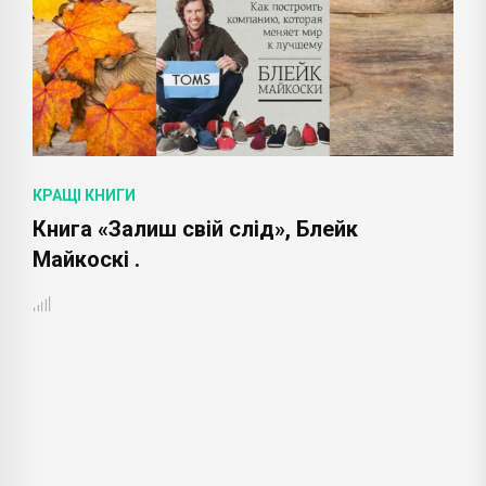
КРАЩІ КНИГИ
Книга «Атлант розправив плечі», Айн
Ренд .