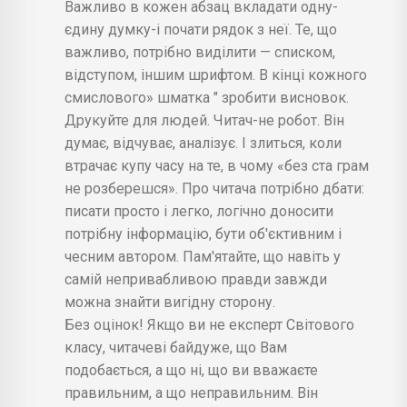
Важливо в кожен абзац вкладати одну-
єдину думку-і почати рядок з неї. Те, що
важливо, потрібно виділити — списком,
відступом, іншим шрифтом. В кінці кожного
смислового» шматка " зробити висновок.
Друкуйте для людей. Читач-не робот. Він
думає, відчуває, аналізує. І злиться, коли
втрачає купу часу на те, в чому «без ста грам
не розберешся». Про читача потрібно дбати:
писати просто і легко, логічно доносити
потрібну інформацію, бути об'єктивним і
чесним автором. Пам'ятайте, що навіть у
самій непривабливою правди завжди
можна знайти вигідну сторону.
Без оцінок! Якщо ви не експерт Світового
класу, читачеві байдуже, що Вам
подобається, а що ні, що ви вважаєте
правильним, а що неправильним. Він