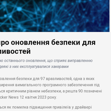
про оновлення безпеки для
ЕС НОВИНИ
БІЗНЕС НОВИНИ
ливостей
pchat+ анонсував
У Китаї
цію останнього оновлення, що сприяє виправленню
влення функцій
спостерігаються
деякі з них експлуатувалися хакерами
аштування і
рекордні продажі Tes
ливість подарувати
після перезапуску
овлення безпеки для 97 вразливостей, одна з яких
иску .
заводу в Шанхаї .
ирення вимагального програмного забезпечення під
ся критичним рівнем небезпеки, а решта 90 позначені
ker News 12 квітня 2023 року.
ься як помилка підвищення привілеїв у драйвері