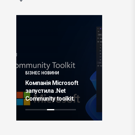
БІЗНЕС НОВИНИ
БІЗНЕС НО
la
Компанія Microsoft
Richard M
запустила .Net
анонсув
Community toolkit.
годинник