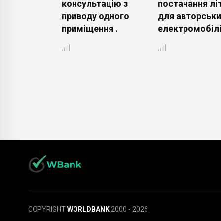
 з екрану
консультацію з
постачання лі
додатки .
приводу одного
для авторськи
приміщення .
електромобілі
COPYRIGHT
WORLDBANK
2000 - 2026