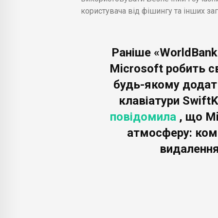
користувача від фішингу та інших заг
Раніше «WorldBank
Microsoft робить с
будь-якому додат
клавіатури Swift
повідомила
, що M
атмосферу: комп
видалення