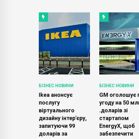
ОВИНИ
БІЗНЕС НОВИНИ
БІЗНЕС НОВИНИ
 Spotify
Ikea анонсує
GM оголошує 
ли про
послугу
угоду на 50 мл
цю:
віртуального
.доларів зі
вачі
дизайну інтер'єру,
стартапом
ь
запитуючи 99
EnergyX, щоб
ти
доларів за
забезпечити