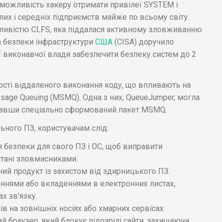
 можливість хакеру отримати привілеї SYSTEM і
их і середніх підприємств майже по всьому світу.
зливістю CLFS, яка піддалася активному зловживанню
та безпеки інфраструктури
США
(CISA) доручило
виконавчої влади забезпечити безпеку систем до 2
ості віддаленого виконання коду, що впливають на
ssage Queuing (MSMQ). Одна з них, QueueJumper, могла
славши спеціально сформований пакет MSMQ.
ьного ПЗ, користувачам слід:
безпеки для свого ПЗ і ОС, щоб виправити
стані зловмисниками.
ий продукт із захистом від здирницького ПЗ.
аннями або вкладеннями в електронних листах,
х зв'язку.
ів на зовнішніх носіях або хмарних сервісах.
й браузер, який блокує підозрілі сайти, захищаючи