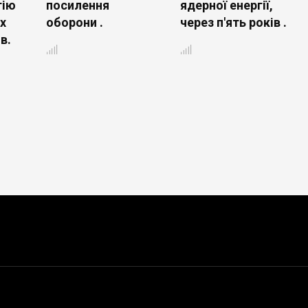
тію
посилення
ядерної енергії,
х
оборони .
через п'ять років .
в.