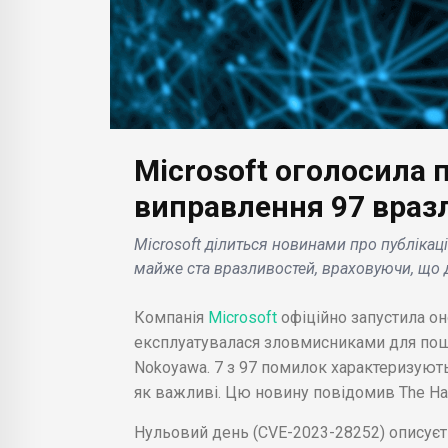
Microsoft оголосила 
БІЗНЕС НОВИНИ
БІЗН
виправлення 97 враз
Chevrolet Camaro: чому
Sna
Microsoft ділиться новинами про публіка
автогігант
оно
майже ста вразливостей, враховуючи, що 
ниг
відмовляється від
нал
кового
свого спортивного
мож
Компанія
Microsoft
офіційно запустила он
флагмана .
підп
експлуатувалася зловмисниками для пош
Nokoyawa. 7 з 97 помилок характеризують
як важливі. Цю новину повідомив The Hac
Нульовий день (CVE-2023-28252) описуєт