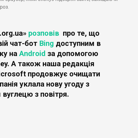
роз.
.org.ua»
розповів
про те, що
вій чат-бот
Bing
доступним в
ку на
Android
за допомогою
Key. А також наша редакція
icrosoft продовжує очищати
анія уклала нову угоду з
 вуглецю з повітря.