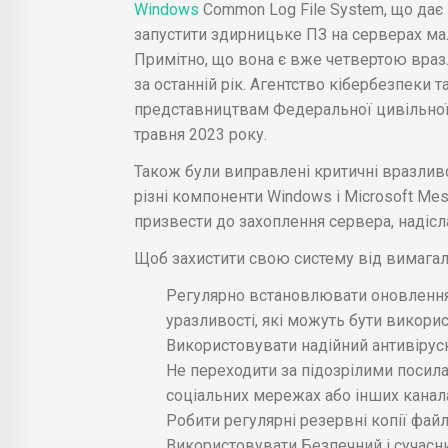
Windows
Common Log File System, що дає
запустити здирницьке ПЗ на серверах мал
Примітно, що вона є вже четвертою вра
за останній рік. Агентство кібербезпеки 
представництвам Федеральної цивільної 
травня 2023 року.
Також були виправлені критичні вразлив
різні компоненти Windows і Microsoft Me
призвести до захоплення сервера, наді
Щоб захистити свою систему від вимагал
Регулярно встановлювати оновлення 
уразливості, які можуть бути викори
Використовувати надійний антивірусн
Не переходити за підозрілими посил
соціальних мережах або інших канала
Робити регулярні резервні копії файл
Використовувати Безпечний і сучасни