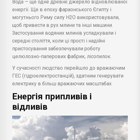
Вода — ще одне древнє джерело відновлюваної
енергії. Ще в епоху фараонського Єгипту і
могутнього Риму силу Н2О використовували,
щоб привести в рух млини та інші машини.
Застосування водяних млинів успадкували і
середні століття, коли ці прості і надійні
пристосування забезпечували роботу
целюлозно-паперових фабрик, лісопилок.
У сучасності людство перейшло до вражаючим
ГЕС (гідроелектростанцій), здатним генерувати
електрику в більш вражаючих масштабах.
Енергія припливів і
відливів