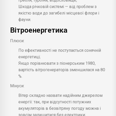
Гребля, турбіни, водосховище;
Шкода річковій системі — від проблем з
якістю води до загибелі місцевої флори і
фауни.
Вітроенергетика
Плюси:
По ефективності не поступається сонячній
енергетиці;
Якщо порівнювати з піонерським 1980,
вартість вітрогенераторів зменшилася на 80
%.
Мінуси:
Вітер складно назвати надійним джерелом
енергії: так, при відсутності потужних
акумуляторів в безвітряну погоду можна і
зовсім залишитися без електрики;