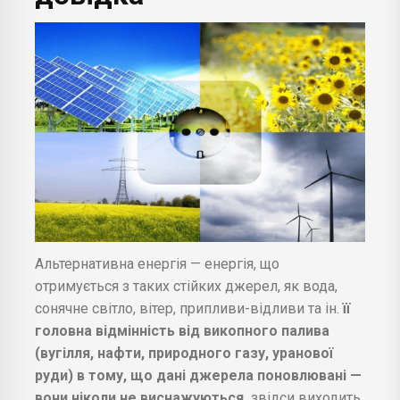
Альтернативна енергія — енергія, що
отримується з таких стійких джерел, як вода,
сонячне світло, вітер, припливи-відливи та ін.
її
головна відмінність від викопного палива
(вугілля, нафти, природного газу, уранової
руди) в тому, що дані джерела поновлювані —
вони ніколи не виснажуються.
звідси виходить