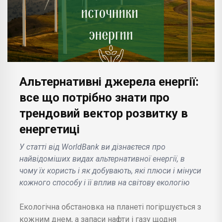
Альтернативні джерела енергії:
все що потрібно знати про
трендовий вектор розвитку в
енергетиці
У статті від WorldBank ви дізнаєтеся про
найвідоміших видах альтернативної енергії, в
чому їх користь і як добувають, які плюси і мінуси
кожного способу і її вплив на світову екологію
Екологічна обстановка на планеті погіршується з
кожним днем, а запаси нафти і газу щодня