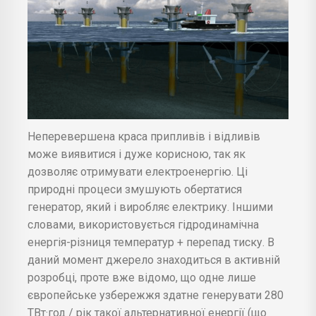
Неперевершена краса припливів і відливів
може виявитися і дуже корисною, так як
дозволяє отримувати електроенергію. Ці
природні процеси змушують обертатися
генератор, який і виробляє електрику. Іншими
словами, використовується гідродинамічна
енергія-різниця температур + перепад тиску. В
даний момент джерело знаходиться в активній
розробці, проте вже відомо, що одне лише
європейське узбережжя здатне генерувати 280
ТВт·год / рік такої альтернативної енергії (що