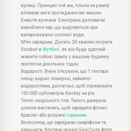
вулиці. Принцип той же, тільки на рампу
впливає вага проїжджаючих машин.
Енергія вулкана. Електрика допомагає
виробляти пар, що виділяється при
випаровуванні солоної води.
М'яч-зарядник. Досить 30 хвилин пограти
Soccket в
Футбол
, як він буде здатний
живити собою лампу у вашому будинку
протягом декількох годин.
Водорості. Вчені з'ясували, що 1 гектара
площі водної поверхні, зайнятої
водоростями, достатньо, щоб отримувати
150 000 кубометрів біогазу на рік.
Тепло людського тіла. Такого джерела
цілком вистачить, щоб зарядити фітнес-
браслет або розумні
годинник
.
Велосипед, що заряджає смартфони та
планшети. Крутячи педалі Siva Cycle Atom,