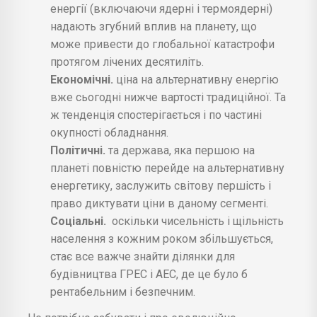
енергії (включаючи ядерні і термоядерні)
надають згубний вплив на планету, що
може привести до глобальної катастрофи
протягом лічених десятиліть.
Економічні.
ціна на альтернативну енергію
вже сьогодні нижче вартості традиційної. Та
ж тенденція спостерігається і по частині
окупності обладнання.
Політичні.
та держава, яка першою на
планеті повністю перейде на альтернативну
енергетику, заслужить світову першість і
право диктувати ціни в даному сегменті.
Соціальні.
оскільки чисельність і щільність
населення з кожним роком збільшується,
стає все важче знайти ділянки для
будівництва ГРЕС і АЕС, де це було б
рентабельним і безпечним.