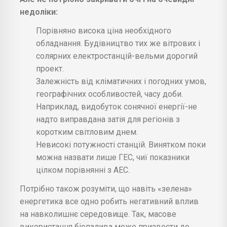
недоліки:
Порівняно висока ціна необхідного
обладнання. Будівництво тих же вітрових і
солярних електростанцій-вельми дорогий
проект.
Залежність від кліматичних і погодних умов,
географічних особливостей, часу доби.
Наприклад, видобуток сонячної енергії-не
надто виправдана затія для регіонів з
коротким світловим днем.
Невисокі потужності станцій. Винятком поки
можна назвати лише ГЕС, чиї показники
цілком порівнянні з АЕС.
Потрібно також розуміти, що навіть «зелена»
енергетика все одно робить негативний вплив
на навколишнє середовище. Так, масове
використання біопалива може призвести до