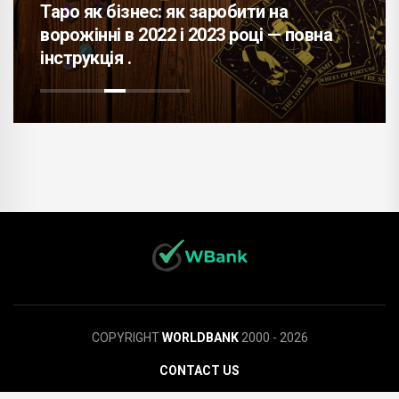
на
люди заносять в будинок на взут
— повна
чому її краще залишати не далі
порога .
COPYRIGHT
WORLDBANK
2000 - 2026
CONTACT US