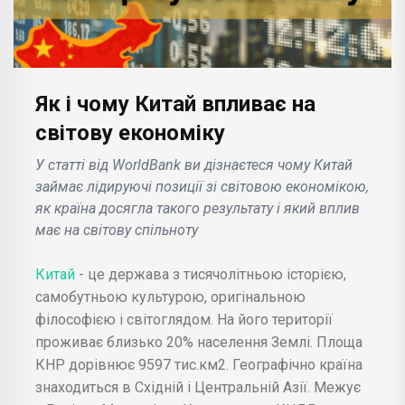
Як і чому Китай впливає на
світову економіку
У статті від WorldBank ви дізнаєтеся чому Китай
займає лідируючі позиції зі світовою економікою,
як країна досягла такого результату і який вплив
має на світову спільноту
Китай
- це держава з тисячолітньою історією,
самобутньою культурою, оригінальною
філософією і світоглядом. На його території
проживає близько 20% населення Землі. Площа
КНР дорівнює 9597 тис.км2. Географічно країна
знаходиться в Східній і Центральній Азії. Межує