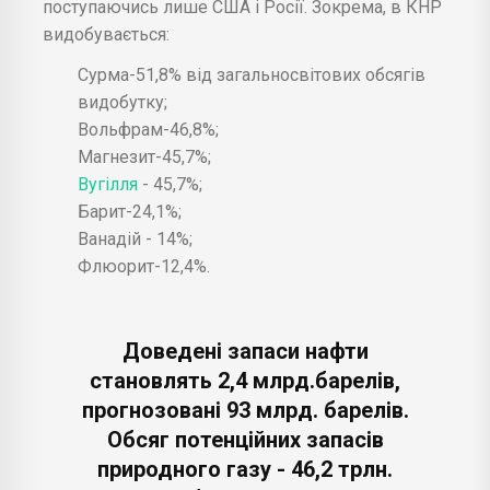
поступаючись лише США і Росії. Зокрема, в КНР
видобувається:
Сурма-51,8% від загальносвітових обсягів
видобутку;
Вольфрам-46,8%;
Магнезит-45,7%;
Вугілля
- 45,7%;
Барит-24,1%;
Ванадій - 14%;
Флюорит-12,4%.
Доведені запаси нафти
становлять 2,4 млрд.барелів,
прогнозовані 93 млрд. барелів.
Обсяг потенційних запасів
природного газу - 46,2 трлн.