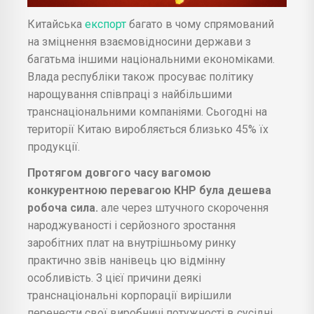
Китайська
експорт
багато в чому спрямований
на зміцнення взаємовідносини держави з
багатьма іншими національними економіками.
Влада республіки також просуває політику
нарощування співпраці з найбільшими
транснаціональними компаніями. Сьогодні на
території Китаю виробляється близько 45% їх
продукції.
Протягом довгого часу вагомою
конкурентною перевагою КНР була дешева
робоча сила.
але через штучного скорочення
народжуваності і серйозного зростання
заробітних плат на внутрішньому ринку
практично звів нанівець цю відмінну
особливість. З цієї причини деякі
транснаціональні корпорації вирішили
перенести свої виробничі потужності в сусідні