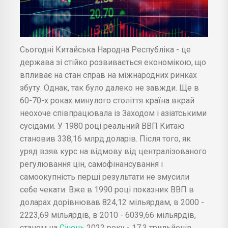
Сьогодні Китайська Народна Республіка - це
держава зі стійко розвивається економікою, що
впливає на стан справ на міжнародних ринках
збуту. Однак, так було далеко не завжди. Ще в
60-70-х роках минулого століття країна вкрай
неохоче співпрацювала із Заходом і азіатськими
сусідами. У 1980 році реальний ВВП Китаю
становив 338,16 млрд.доларів. Після того, як
уряд взяв курс на відмову від централізованого
регулювання цін, самофінансування і
самоокупність перші результати не змусили
себе чекати. Вже в 1990 році показник ВВП в
доларах дорівнював 824,12 мільярдам, в 2000 -
2223,69 мільярдів, в 2010 - 6039,66 мільярдів,
станом на
Січень
2022 року - 17,3 трильйонів.