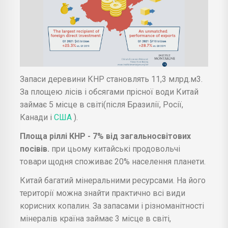
Запаси деревини КНР становлять 11,3 млрд.м3.
За площею лісів і обсягами прісної води Китай
займає 5 місце в світі(після Бразилії, Росії,
Канади і
США
).
Площа ріллі КНР - 7% від загальносвітових
посівів.
при цьому китайські продовольчі
товари щодня споживає 20% населення планети.
Китай багатий мінеральними ресурсами. На його
території можна знайти практично всі види
корисних копалин. За запасами і різноманітності
мінералів країна займає 3 місце в світі,