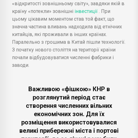
«відкритості зовнішньому світу», завдяки якій в
країну «потекли» зовнішні
інвестиції
. При
цьому цікавим моментом став той факт, що
значна частина вливань надходила від етнічних
китайців, які проживали в інших країнах.
Паралельно з грошима в Китай пішли технології.
З початку нового століття на території країни
почали відбудовуватися численні фабрики і
заводи.
Важливою «фішкою» КНР в
розглянутий період стає
створення численних вільних
економічних зон. Для їх
розміщення використовувалися
великі прибережні міста і портові