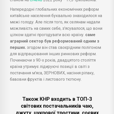
Напередодні глобальних економічних реформ
китайське населення буквально знаходилося на
межі голоду. Але після того, як селянам надали
можливість на самих себе, з'ясувалося, що вони
цілком здатні прогодувати всю країну.
саме
аграрний сектор був реформований одним з
перших.
згодом він став своєрідним полігоном
для відпрацювання інших ринкових реформ.
Починаючи з 90-х років, двадцятого століття
країна утримує лідируючі позиції в світі з
постачання м'яса, ЗЕРНОВИХ, насіння ріпаку,
бавовни фруктів і листового тютюну.
Також КНР входить в ТОП-3
світових постачальників чаю,
джуту, цукрової тростини, соєвих