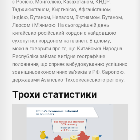
з Росією, Монголією, Казахстаном, КНДР,
Таджикистаном, Киргизією, Афганістаном,
Індією, Бутаном, Непалом, В'єтнамом, Бутаном,
Лаосом і М'янмою. На сьогоднішній день
китайсько-російський кордон є найдовшою
сухопутної кордоном на планеті. В цілому,
можна говорити про те, що Китайська Народна
Республіка займає вигідне географічне
положення, що сприяє вибудовуванню успішних
зовнішньоекономічних зв'язків з РФ, Європою,
державами Азіатсько-Тихоокеанського регіону.
Трохи статистики