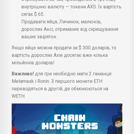
внутрішню валюту — токени AXS. Їх вартість
сягає $ 65.
Продавати яйця, Личинок, малюків,
дорослих Аксі, отриманих від схрещування
ваших звіряток.
Якщо яйце можна продати за $ 300 доларів, то
вартість дорослих Axie досягає вже кілька
мільйонів доларів!
Важливо!
для гри необхідно мати 2 гаманця:
Metamask і Ronin. З першого монети ETH
переводяться в другій, де обмінюються на
WETH.