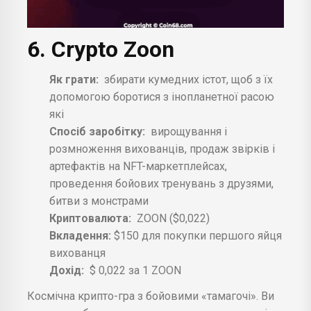
6. Crypto Zoon
Як грати:
збирати кумедних істот, щоб з їх
допомогою боротися з інопланетної расою
які
Спосіб заробітку:
вирощування і
розмноження вихованців, продаж звірків і
артефактів на NFT-маркетплейсах,
проведення бойових тренувань з друзями,
битви з монстрами
Криптовалюта:
ZOON ($0,022)
Вкладення:
$150 для покупки першого яйця
вихованця
Дохід:
$ 0,022 за 1 ZOON
Космічна крипто-гра з бойовими «тамагочі». Ви