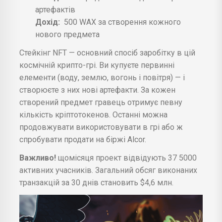
артефактів
Дохід:
500 WAX за створення кожного
нового предмета
Стейкінг NFT — основний спосіб заробітку в цій
космічній крипто-грі. Ви купуєте первинні
елементи (воду, землю, вогонь і повітря) — і
створюєте з них нові артефакти. За кожен
створений предмет гравець отримує певну
кількість кріптотокенов. Останні можна
продовжувати використовувати в грі або ж
спробувати продати на біржі Alcor.
Важливо!
щомісяця проект відвідують 37 5000
активних учасників. Загальний обсяг виконаних
транзакцій за 30 днів становить $4,6 млн.