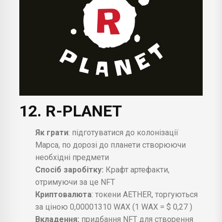
12. R-PLANET
Як грати
: підготуватися до колонізації
Марса, по дорозі до планети створюючи
необхідні предмети
Спосіб заробітку:
Крафт артефакти,
отримуючи за це NFT
Криптовалюта
: токени AETHER, торгуються
за ціною 0,00001310 WAX (1 WAX = $ 0,27 )
Вкладення:
придбання NFT для створення