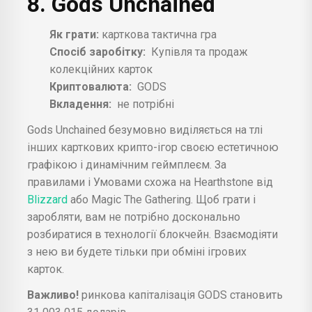
8. Gods Unchained
Як грати:
карткова тактична гра
Спосіб заробітку:
Купівля та продаж
колекційних карток
Криптовалюта:
GODS
Вкладення:
не потрібні
Gods Unchained безумовно виділяється на тлі
інших карткових крипто-ігор своєю естетичною
графікою і динамічним геймплеєм. За
правилами і Умовами схожа на Hearthstone від
Blizzard
або Magic The Gathering. Щоб грати і
заробляти, вам не потрібно досконально
розбиратися в технології блокчейн. Взаємодіяти
з нею ви будете тільки при обміні ігрових
карток.
Важливо!
ринкова капіталізація GODS становить