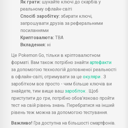
Як грати:
шукайте ключі до скарбів у
реальному офлайн-світі
Спосіб заробітку:
збирати ключі,
запрошувати друзів за реферальними
посиланнями
Криптовалюта:
ТВА
Вкладення:
ні
Це Pokemon Go, тільки в кріптовалютном
форматі. Вам також потрібно знайти
артефакти
за допомогою технологій доповненої реальності
в офлайн-світі, отримувати за це
окуляри
. З
заробітком все просто - чим більше ключів ви
знайдете, тим вище ваш
заробіток
. Щоб
приступити до гри, потрібно обов'язково пройти
тест на свій рівень знань. Перебратися на інший
рівень теж можна за допомогою тестування.
Важливо!
Гра доступна на більшості смартфонів.