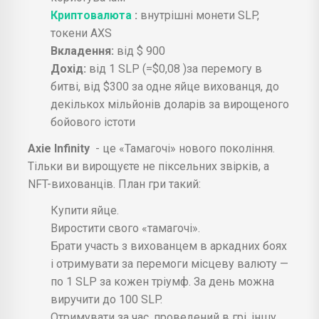
Криптовалюта
:
внутрішні монети SLP,
токени AXS
Вкладення:
від $ 900
Дохід:
від 1 SLP (=$0,08 )за перемогу в
битві, від $300 за одне яйце вихованця, до
декількох мільйонів доларів за вирощеного
бойового істоти
Axie Infinity
- це «Тамагочі» нового покоління.
Тільки ви вирощуєте не піксельних звірків, а
NFT-вихованців. План гри такий:
Купити яйце.
Виростити свого «тамагочі».
Брати участь з вихованцем в аркадних боях
і отримувати за перемоги місцеву валюту —
по 1 SLP за кожен тріумф. За день можна
виручити до 100 SLP.
Отримувати за час, проведений в грі, іншу