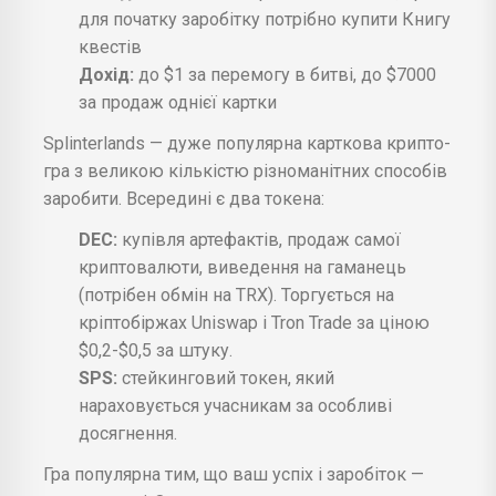
для початку заробітку потрібно купити Книгу
квестів
Дохід:
до $1 за перемогу в битві, до $7000
за продаж однієї картки
Splinterlands — дуже популярна карткова крипто-
гра з великою кількістю різноманітних способів
заробити. Всередині є два токена:
DEC:
купівля артефактів, продаж самої
криптовалюти, виведення на гаманець
(потрібен обмін на TRX). Торгується на
кріптобіржах Uniswap і Tron Trade за ціною
$0,2-$0,5 за штуку.
SPS:
стейкинговий токен, який
нараховується учасникам за особливі
досягнення.
Гра популярна тим, що ваш успіх і заробіток —