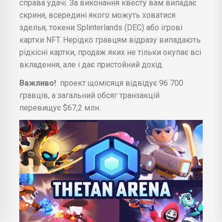
справа удачі. За виконання квесту вам випадає
скриня, всередині якого можуть ховатися
зделья, токени Splinterlands (DEC) або ігрові
картки NFT. Нерідко гравцям відразу випадають
рідкісні картки, продаж яких не тільки окупає всі
вкладення, але і дає пристойний дохід.
Важливо!
проект щомісяця відвідує 96 700
гравців, а загальний обсяг транзакцій
перевищує $67,2 млн.