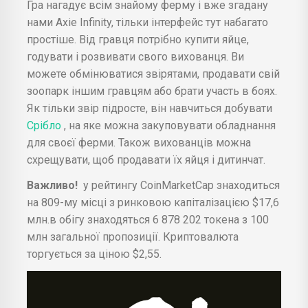
Гра нагадує всім знайому ферму і вже згадану
нами Axie Infinity, тільки інтерфейс тут набагато
простіше. Від гравця потрібно купити яйце,
годувати і розвивати свого вихованця. Ви
можете обмінюватися звірятами, продавати свій
зоопарк іншим гравцям або брати участь в боях.
Як тільки звір підросте, він навчиться добувати
Срібло
, на яке можна закуповувати обладнання
для своєї ферми. Також вихованців можна
схрещувати, щоб продавати їх яйця і дитинчат.
Важливо!
у рейтингу CoinMarketCap знаходиться
на 809-му місці з ринковою капіталізацією $17,6
млн.в обігу знаходяться 6 878 202 токена з 100
млн загальної пропозиції. Криптовалюта
торгується за ціною $2,55.