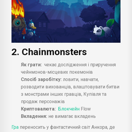
2. Chainmonsters
Як грати:
чекає дослідження і приручення
чейнмонов-місцевих покемонів
Спосіб заробітку:
ловити, навчати,
розводити вихованців, влаштовувати битви
з монстрами інших гравців, Купівля та
продаж персонажів
Криптовалюта:
Блокчейн
Flow
Вкладення:
не вимагає вкладень
Гра
переносить у фантастичний світ Анкора, де