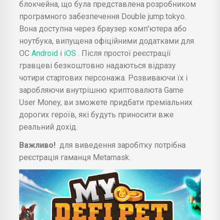
блокчейна, що була представлена розробником
програмного забезпечення Double jump.tokyo.
Вона доступна через браузер комп'ютера або
ноутбука, випущена офіційними додатками для
ОС
Android
і
iOS
. Після простої реєстрації
гравцеві безкоштовно надаються відразу
чотири стартових персонажа. Розвиваючи їх і
заробляючи внутрішню криптовалюта Game
User Money, ви зможете придбати преміальних
дорогих героїв, які будуть приносити вже
реальний дохід.
Важливо!
для виведення заробітку потрібна
реєстрація гаманця Metamask.