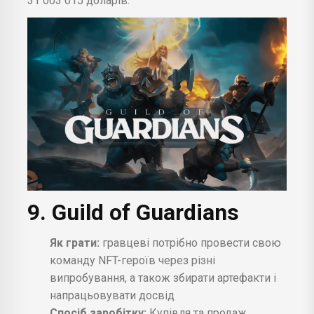
31 003 015 доларів.
9. Guild of Guardians
Як грати:
гравцеві потрібно провести свою
команду NFT-героїв через різні
випробування, а також збирати артефакти і
напрацьовувати досвід
Спосіб заробітку:
Купівля та продаж