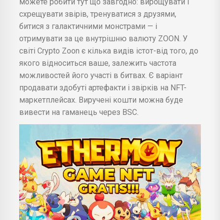
можете робити тут що завгодно: вирощувати і
схрещувати звірів, тренуватися з друзями,
битися з галактичними монстрами — і
отримувати за це внутрішню валюту ZOON. У
світі Crypto Zoon є кілька видів істот-від того, до
якого відноситься ваше, залежить частота
можливостей його участі в битвах. Є варіант
продавати здобуті артефакти і звірків на NFT-
маркетплейсах. Виручені кошти можна буде
вивести на гаманець через BSC.