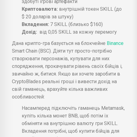
здобуті ігрові артефакти
Криптовалюта:
внутрішній токен SKILL (до
$ 20 доларів за штуку)
Вкладення:
7 SKILL (близько $160)
Дохід:
від 0,05 SKILL за кожну перемогу
Дана крипто-гра базується на блокчейне
Binance
Smart Chain (BSC). Діяти тут просто-потрібно
створювати персонажів, купувати для них
спорядження, прокачувати рівень своїх бійців і,
звичайно ж, битися. Якщо ви хочете заробити в
CryptoBlades реальні гроші і вивести дохід на
свій гаманець, врахуйте кілька важливих
особливостей:
Насамперед підключіть гаманець Metamask,
купіть кілька монет BNB, щоб потім їх
обміняти на внутрішню валюту гри SKILL.
Вкладення потрібні, щоб купити бійців для