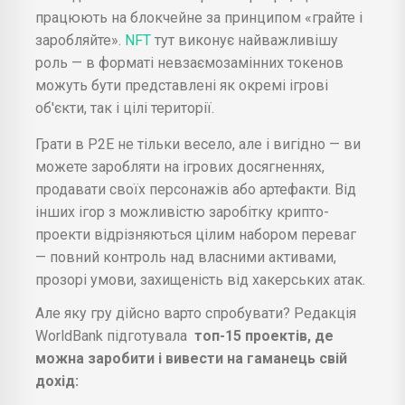
працюють на блокчейне за принципом «грайте і
заробляйте».
NFT
тут виконує найважливішу
роль — в форматі невзаємозамінних токенов
можуть бути представлені як окремі ігрові
об'єкти, так і цілі території.
Грати в Р2Е не тільки весело, але і вигідно — ви
можете заробляти на ігрових досягненнях,
продавати своїх персонажів або артефакти. Від
інших ігор з можливістю заробітку крипто-
проекти відрізняються цілим набором переваг
— повний контроль над власними активами,
прозорі умови, захищеність від хакерських атак.
Але яку гру дійсно варто спробувати? Редакція
WorldBank підготувала
топ-15 проектів, де
можна заробити і вивести на гаманець свій
дохід: