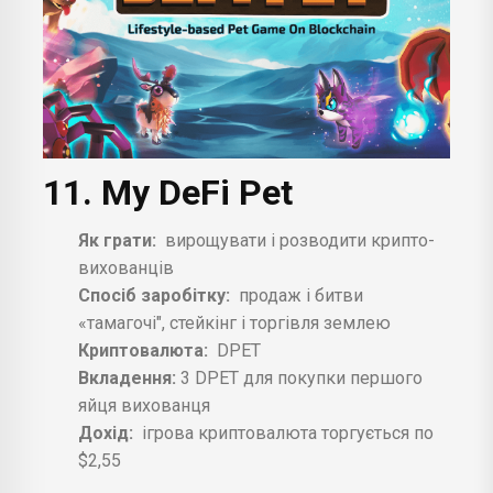
11. My DeFi Pet
Як грати:
вирощувати і розводити крипто-
вихованців
Спосіб заробітку:
продаж і битви
«тамагочі", стейкінг і торгівля землею
Криптовалюта:
DPET
Вкладення:
3 DPET для покупки першого
яйця вихованця
Дохід:
ігрова криптовалюта торгується по
$2,55