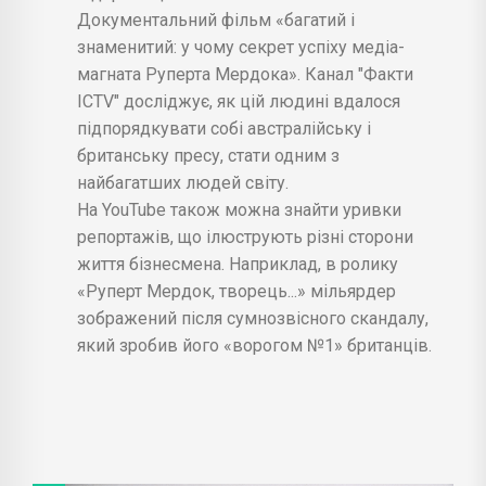
Документальний фільм «багатий і
знаменитий: у чому секрет успіху медіа-
магната Руперта Мердока». Канал "Факти
ICTV" досліджує, як цій людині вдалося
підпорядкувати собі австралійську і
британську пресу, стати одним з
найбагатших людей світу.
На YouTube також можна знайти уривки
репортажів, що ілюструють різні сторони
життя бізнесмена. Наприклад, в ролику
«Руперт Мердок, творець...» мільярдер
зображений після сумнозвісного скандалу,
який зробив його «ворогом №1» британців.