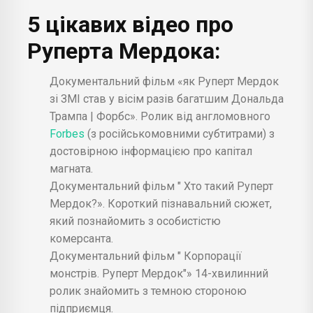
Корпорации Монстров. Руперт Мэрдок. -
5 цікавих відео про
Леонид Новоселов
Руперта Мердока:
Руперт Мердок, создатель... - Euronews по-
русски
Документальний фільм «як Руперт Мердок
зі ЗМІ став у вісім разів багатшим Дональда
Трампа | Форбс». Ролик від англомовного
Forbes
(з російськомовними субтитрами) з
достовірною інформацією про капітал
магната.
Документальний фільм " Хто такий Руперт
Мердок?». Короткий пізнавальний сюжет,
який познайомить з особистістю
комерсанта.
Документальний фільм " Корпорації
монстрів. Руперт Мердок"» 14-хвилинний
ролик знайомить з темною стороною
підприємця.