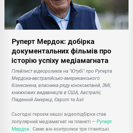
Руперт Мердок: добірка
документальних фільмів про
історію успіху медіамагната
Плейлист відеороликів на "Ютубі" про Руперта
Мердока-австралійсько-американського
бізнесмена, власника ряду кінокомпаній, ЗМІ,
книжкових видавництв в США, Австралії,
Південній Америці, Європі та Азії
Сьогодні героєм нашої відеопідбірки став
популярний медіамагнат на планеті —
Руперт
Мердок
. Саме він контролює три гігантські