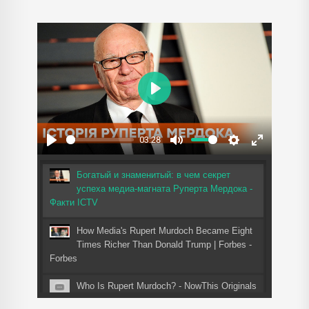
Play
03:28
Play
Mute
Settings
Enter
fullscreen
Богатый и знаменитый: в чем секрет
успеха медиа-магната Руперта Мердока -
Факти ICTV
How Media's Rupert Murdoch Became Eight
Times Richer Than Donald Trump | Forbes -
Forbes
Who Is Rupert Murdoch? - NowThis Originals