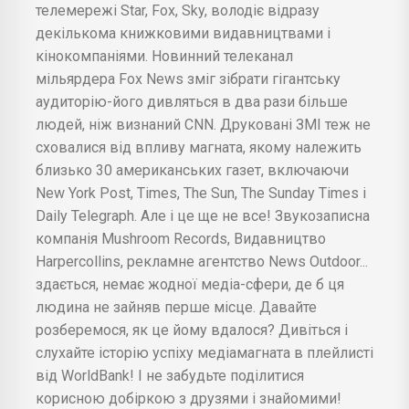
телемережі Star, Fox, Sky, володіє відразу
декількома книжковими видавництвами і
кінокомпаніями. Новинний телеканал
мільярдера Fox News зміг зібрати гігантську
аудиторію-його дивляться в два рази більше
людей, ніж визнаний CNN. Друковані ЗМІ теж не
сховалися від впливу магната, якому належить
близько 30 американських газет, включаючи
New York Post, Times, The Sun, The Sunday Times і
Daily Telegraph. Але і це ще не все! Звукозаписна
компанія Mushroom Records, Видавництво
Harpercollins, рекламне агентство News Outdoor...
здається, немає жодної медіа-сфери, де б ця
людина не зайняв перше місце. Давайте
розберемося, як це йому вдалося? Дивіться і
слухайте історію успіху медіамагната в плейлисті
від WorldBank! І не забудьте поділитися
корисною добіркою з друзями і знайомими!