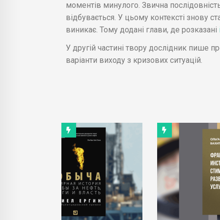
моментів минулого. Звична послідовність
відбувається. У цьому контексті знову ст
виникає. Тому додані глави, де розказані
У другій частині твору дослідник пише п
варіанти виходу з кризових ситуацій.