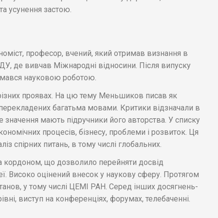
та усунення застою.
міст, професор, вчений, який отримав визнання в
МДУ, де вивчав Міжнародні відносини. Після випуску
 займався науковою роботою.
 різних проявах. На цю тему Меньшиков писав як
 перекладених багатьма мовами. Критики відзначали в
ше значення мають підручники його авторства. У списку
економічних процесів, бізнесу, проблеми і розвиток. Ця
із спірних питань, в тому числі глобальних.
а кордоном, що дозволило перейняти досвід
деї. Високо оцінений внесок у наукову сферу. Протягом
танов, у тому числі ЦЕМІ РАН. Серед інших досягнень-
івні, виступ на конференціях, форумах, телебаченні.