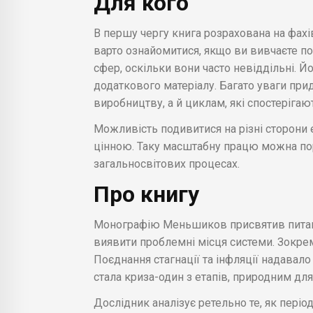
Для кого
В першу чергу книга розрахована на фахі
варто ознайомитися, якщо ви вивчаєте пол
сфер, оскільки вони часто невіддільні. Йо
додаткового матеріалу. Багато уваги прид
виробництву, а й циклам, які спостерігаю
Можливість подивитися на різні сторони 
цінною. Таку масштабну працю можна пор
загальносвітових процесах.
Про книгу
Монографію Меньшиков присвятив питанн
виявити проблемні місця системи. Зокрем
Поєднання стагнації та інфляції надавал
стала криза-один з етапів, природним для
Дослідник аналізує ретельно те, як періо