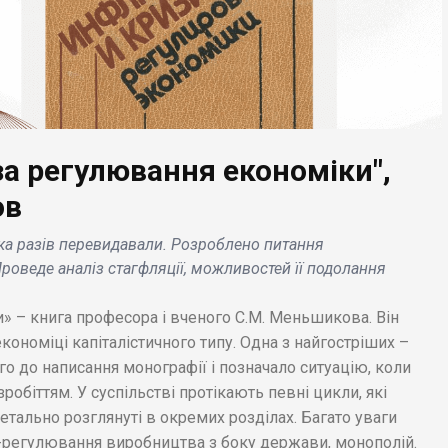
иза регулювання економіки",
ов
ЕС НОВИНИ
БІЗНЕС НОВИНИ
ька разів перевидавали. Розроблено питання
gle Meet копіює
Проведе аналіз стагфляції, можливостей її подолання
кцію Zoom, що
Netflix тестує новий
воляє легко
спосіб стягувати пла
» – книга професора і вченого С.М. Меньшикова. Він
ати звук .
за передачу пароля .
ономіці капіталістичного типу. Одна з найгостріших –
го до написання монографії і позначало ситуацію, коли
зробіттям. У суспільстві протікають певні цикли, які
 детально розглянуті в окремих розділах. Багато уваги
-регулювання виробництва з боку держави, монополій.