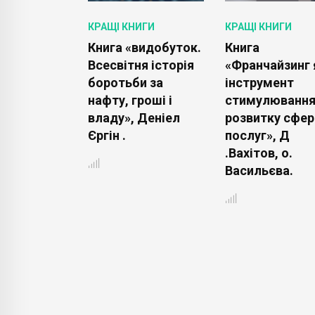
ИГИ
КРАЩІ КНИГИ
КРАЩІ КНИГИ
Дім, милий
Книга «видобуток.
Книга
ебора
Всесвітня історія
«Франчайзинг 
 .
боротьби за
інструмент
нафту, гроші і
стимулюванн
владу», Деніел
розвитку сфер
Єргін .
послуг», Д
.Вахітов, о.
Васильєва.