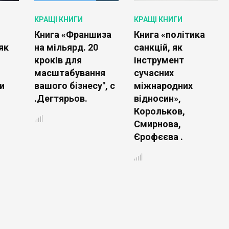
КРАЩІ КНИГИ
КРАЩІ КНИГИ
Книга «Франшиза
Книга «політика
як
на мільярд. 20
санкцій, як
кроків для
інструмент
я
масштабування
сучасних
и
вашого бізнесу", с
міжнародних
.Дегтярьов.
відносин»,
Корольков,
Смирнова,
Єрофєєва .