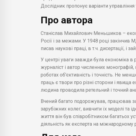
Дослідник пропонує варіанти управління 
Про автора
Станіслав Михайлович Меньшиков – еконо
Росії і за межами. У 1948 році закінчив 
писав наукові праці, в т.ч. дисертації, і
У центрі уваги завжди була економіка в
журналіст і автор численних монографій,
роботах об'єктивність і точність. Не мен
праць є твори про різні сторони і явища 
людина проводила ретельний і точний анал
Вчений багато подорожував, працював з
зарубіжних колег, вивчити їх моделі та і
життя він був співробітником багатьох ус
діяльність як експерта на міжнародному р