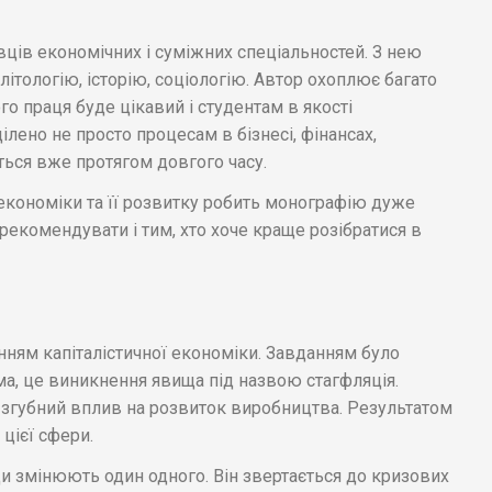
вців економічних і суміжних спеціальностей. З нею
ітологію, історію, соціологію. Автор охоплює багато
го праця буде цікавий і студентам в якості
ілено не просто процесам в бізнесі, фінансах,
ться вже протягом довгого часу.
економіки та її розвитку робить монографію дуже
екомендувати і тим, хто хоче краще розібратися в
ям капіталістичної економіки. Завданням було
а, це виникнення явища під назвою стагфляція.
о згубний вплив на розвиток виробництва. Результатом
 цієї сфери.
ди змінюють один одного. Він звертається до кризових