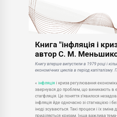
Книга "інфляція і кр
БІЗНЕС НОВИНИ
автор С. М. Меньшик
БІЗН
Rio Tinto інвестує
Книгу вперше випустили в 1979 році і кіл
жчих
додаткові 600 млн.
Goo
економічних циклів в період капіталізму. 
022 та
доларів в активи
фун
атші
відновлюваної
доз
«
інфляція
і криза регулювання економіки
.
енергетики .
вмик
звернувся до проблем, що виникають в ек
стагфляція. Це поняття з'явилося незадов
інфляція йде одночасно зі стагнацією і бе
іноді зсуваються. Такі процеси і їх зміна
приділяється кризам. Інша важлива тема