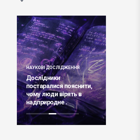
ЦІКАВІ ЗА
Міжнар
конфере
НАУКОВІ ДОСЛІДЖЕННЯ
2023 по 
Дослідники
області п
23
постаралися пояснити,
обчислю
чому люди вірять в
технолог
 .
надприродне .
11 лютог