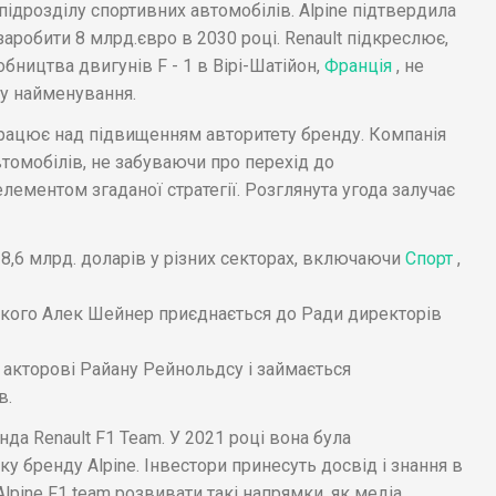
 підрозділу спортивних автомобілів. Alpine підтвердила
 заробити 8 млрд.євро в 2030 році. Renault підкреслює,
обництва двигунів F - 1 в Вірі-Шатійон,
Франція
, не
 у найменування.
рацює над підвищенням авторитету бренду. Компанія
томобілів, не забуваючи про перехід до
лементом згаданої стратегії. Розглянута угода залучає
 8,6 млрд. доларів у різних секторах, включаючи
Спорт
,
р якого Алек Шейнер приєднається до Ради директорів
 акторові Райану Рейнольдсу і займається
в.
нда Renault F1 Team. У 2021 році вона була
у бренду Alpine. Інвестори принесуть досвід і знання в
lpine F1 team розвивати такі напрямки, як медіа,