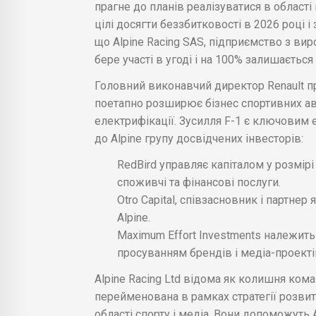
прагне до планів реалізуватися в області
цілі досягти беззбитковості в 2026 році і
що Alpine Racing SAS, підприємство з вир
бере участі в угоді і на 100% залишається
Головний виконавчий директор Renault п
поетапно розширює бізнес спортивних ав
електрифікації. Зусилля F-1 є ключовим е
до Alpine групу досвідчених інвесторів:
RedBird управляє капіталом у розмірі
споживчі та фінансові послуги.
Otro Capital, співзасновник і партне
Alpine.
Maximum Effort Investments належить
просуванням брендів і медіа-проекті
Alpine Racing Ltd відома як колишня кома
перейменована в рамках стратегії розвитк
області спорту і медіа. Вони допоможуть A