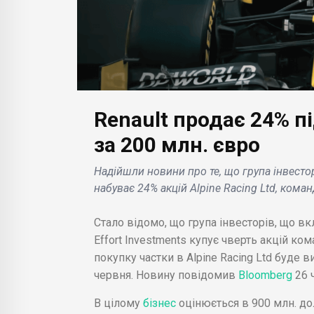
БІЗНЕС НОВИНИ
Renault продає 24% п
Instagram офіційно
одатків
запустив розміщення
за 200 млн. євро
БІЗН
го
реклами в результатах
Надійшли новини про те, що група інвесторів
нг
пошуку, що буде
Акц
набуває 24% акцій Alpine Racing Ltd, кома
платних
помітно при
виз
d і iOS
прокручуванні
мат
Стало відомо, що група інвесторів, що вклю
відповідної стрічки .
ком
Effort Investments купує чверть акцій ко
покупку частки в Alpine Racing Ltd буде 
червня. Новину повідомив
Bloomberg
26 
В цілому
бізнес
оцінюється в 900 млн. дол