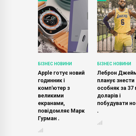
ОВИНИ
БІЗНЕС НОВИНИ
БІЗНЕС НОВИНИ
 готує ігри
Apple готує новий
Леброн Джей
ожна буде
годинник і
планує знести
комп'ютер з
особняк за 37 
ередньо
великими
доларів і
йт .
екранами,
побудувати но
повідомляє Марк
.
Гурман .