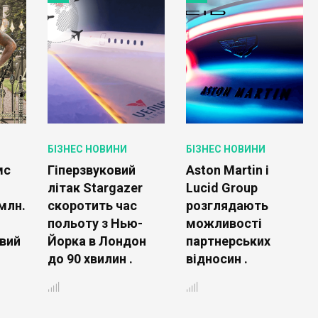
БІЗНЕС НОВИНИ
БІЗНЕС НОВИНИ
мс
Гіперзвуковий
Aston Martin і
літак Stargazer
Lucid Group
млн.
скоротить час
розглядають
польоту з Нью-
можливості
вий
Йорка в Лондон
партнерських
до 90 хвилин .
відносин .