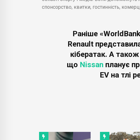
спонсорство, квитки, гостинність, комерц
Раніше «WorldBank
Renault представила
кібератак. А тако
що
Nissan
планує пр
EV на тлі р