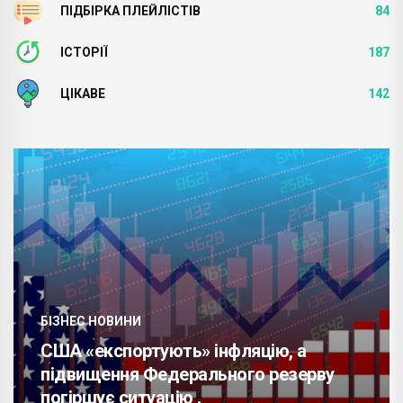
ПІДБІРКА ПЛЕЙЛІСТІВ
84
ІСТОРІЇ
187
ЦІКАВЕ
142
БІЗНЕС НОВИНИ
США «експортують» інфляцію, а
підвищення Федерального резерву
погіршує ситуацію .