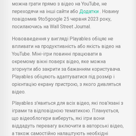
можна грати прямо з відео на YouTube, не
переходячи на інші сайти або
Додатки
. Новину
повідомив 9to5google 25 червня 2023 року,
посилаючись на Wall Street Journal.
Нововведення у вигляді Playables обіцяє не
впливати на продуктивність або якість відео на
YouTube. Міні-ігри повинні працювати в
окремому вікні поверх відео, яке можна
згорнути або закрити за бажанням користувача.
Playables обіцяють адаптуватися під розмір і
орієнтацію екрану пристрою, з якого дивляться
відео.
Playables з'явиться для всіх відео, які пов'язані з
іграми та відповідною тематикою. Планується,
що відеоблогери виберуть, які ігри вони
віддадуть перевагу включити в авторські відео,
а також самостійно налаштують необхідні