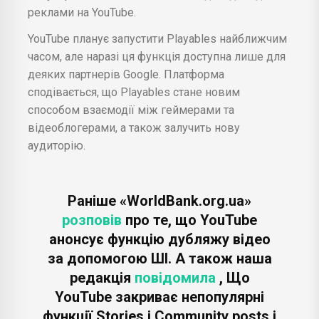
реклами на YouTube.
YouTube планує запустити Playables найближчим
часом, але наразі ця функція доступна лише для
деяких партнерів Google. Платформа
сподівається, що Playables стане новим
способом взаємодії між геймерами та
відеоблогерами, а також залучить нову
аудиторію.
Раніше «WorldBank.org.ua»
розповів
про те, що YouTube
анонсує функцію дубляжу відео
за допомогою ШІ. А також наша
редакція
повідомила
, Що
YouTube закриває непопулярні
функції Stories і Community posts і