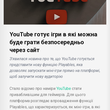
YouTube готує ігри в які можна
буде грати безпосередньо
через сайт
З'явилася новина про те, що YouTube готується
представити нову функцію Playables, яка
дозволяє запускати міні-ігри прямо на платформі,
щоб залучити нову аудиторію
Стало відомо про наміри
YouTube
стати
привабливішим для геймерів. Для цього
платформа розглядає впровадження функції
Playables, що характеризується, як міні-ігри, в які