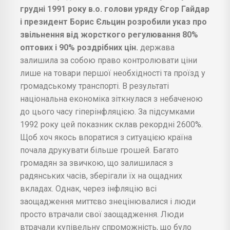
грудні 1991 року в.о. голови уряду Єгор Гайдар
і президент Борис Єльцин розробили указ про
звільнення від жорсткого регулювання 80%
оптових і 90% роздрібних цін.
держава
залишила за собою право контролювати ціни
лише на товари першої необхідності та проїзд у
громадському транспорті. В результаті
національна економіка зіткнулася з небаченою
до цього часу гіперінфляцією. За підсумками
1992 року цей показник склав рекордні 2600%.
Щоб хоч якось впоратися з ситуацією країна
почала друкувати більше грошей. Багато
громадян за звичкою, що залишилася з
радянських часів, зберігали їх на ощадних
вкладах. Однак, через інфляцію всі
заощадження миттєво знецінювалися і люди
просто втрачали свої заощадження. Люди
втрачали купівельну спроможність, що було