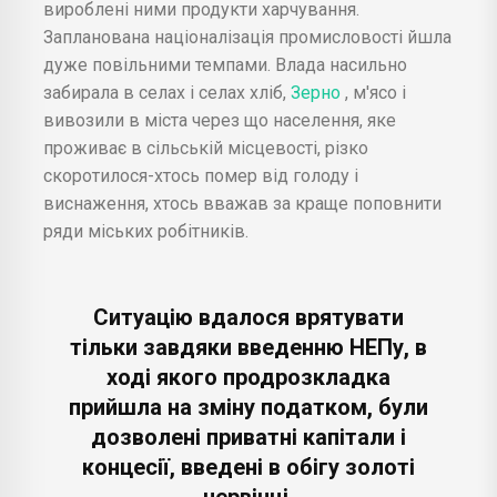
вироблені ними продукти харчування.
Запланована націоналізація промисловості йшла
дуже повільними темпами. Влада насильно
забирала в селах і селах хліб,
Зерно
, м'ясо і
вивозили в міста через що населення, яке
проживає в сільській місцевості, різко
скоротилося-хтось помер від голоду і
виснаження, хтось вважав за краще поповнити
ряди міських робітників.
Ситуацію вдалося врятувати
тільки завдяки введенню НЕПу, в
ході якого продрозкладка
прийшла на зміну податком, були
дозволені приватні капітали і
концесії, введені в обігу золоті
червінці.