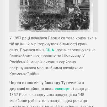
У 1857 році почалася Перша світова криза, яка в
тій чи іншій мірі торкнулася більшості країн
світу. Почався він в
США
, потім перекинувся на
Великобританію, Францію та Німеччину. У
Російській імперія ситуація серйозно
погіршувалася масштабними наслідками
Кримської війни.
Через економічну блокаду Туреччини в
державі серйозно впав
експорт
.
і якщо до
1857 Росія експортувала продукції на 148
мільйонів рублів, то в наступні два роки ця
цифра впала спочатку до 65 мільйонів, а потім