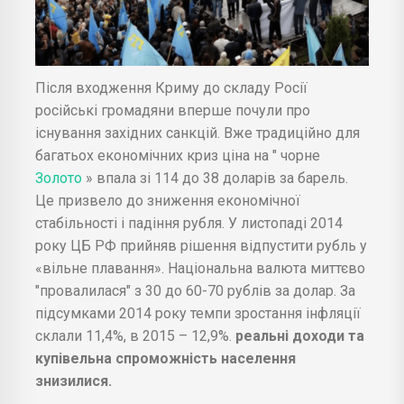
Після входження Криму до складу Росії
російські громадяни вперше почули про
існування західних санкцій. Вже традиційно для
багатьох економічних криз ціна на " чорне
Золото
» впала зі 114 до 38 доларів за барель.
Це призвело до зниження економічної
стабільності і падіння рубля. У листопаді 2014
року ЦБ РФ прийняв рішення відпустити рубль у
«вільне плавання». Національна валюта миттєво
"провалилася" з 30 до 60-70 рублів за долар. За
підсумками 2014 року темпи зростання інфляції
склали 11,4%, в 2015 – 12,9%.
реальні доходи та
купівельна спроможність населення
знизилися.