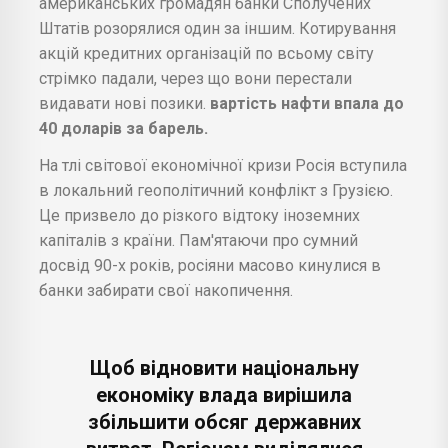
американських громадян банки Сполучених
Штатів розорялися один за іншим. Котирування
акцій кредитних організацій по всьому світу
стрімко падали, через що вони перестали
видавати нові позики.
вартість нафти впала до
40 доларів за барель.
На тлі світової економічної кризи Росія вступила
в локальний геополітичний конфлікт з Грузією.
Це призвело до різкого відтоку іноземних
капіталів з країни. Пам'ятаючи про сумний
досвід 90-х років, росіяни масово кинулися в
банки забирати свої накопичення.
Щоб відновити національну
економіку влада вирішила
збільшити обсяг державних