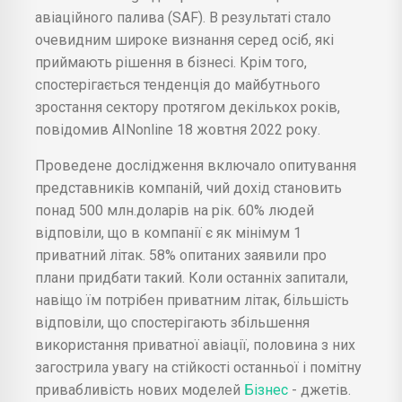
авіаційного палива (SAF). В результаті стало
очевидним широке визнання серед осіб, які
приймають рішення в бізнесі. Крім того,
спостерігається тенденція до майбутнього
зростання сектору протягом декількох років,
повідомив AINonline 18 жовтня 2022 року.
Проведене дослідження включало опитування
представників компаній, чий дохід становить
понад 500 млн.доларів на рік. 60% людей
відповіли, що в компанії є як мінімум 1
приватний літак. 58% опитаних заявили про
плани придбати такий. Коли останніх запитали,
навіщо їм потрібен приватним літак, більшість
відповіли, що спостерігають збільшення
використання приватної авіації, половина з них
загострила увагу на стійкості останньої і помітну
привабливість нових моделей
Бізнес
- джетів.