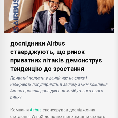
дослідники Airbus
стверджують, що ринок
приватних літаків демонструє
тенденцію до зростання
Приватні польоти в даний час на слуху і
набирають популярність, в зв'язку з чим компанія
Airbus провела дослідження майбутнього цього
ринку
Компанія
Airbus
спонсорував дослідження
ставлення WingX до приватної авіації та сталого