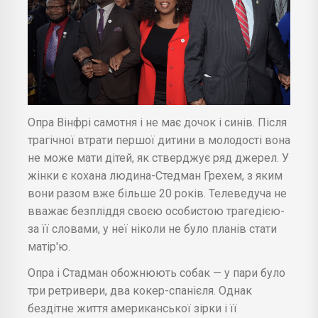
Опра Вінфрі самотня і не має дочок і синів. Після
трагічної втрати першої дитини в молодості вона
не може мати дітей, як стверджує ряд джерел. У
жінки є кохана людина-Стедман Грехем, з яким
вони разом вже більше 20 років. Телеведуча не
вважає безпліддя своєю особистою трагедією-
за її словами, у неї ніколи не було планів стати
матір'ю.
Опра і Стадман обожнюють собак — у пари було
три ретривери, два кокер-спанієля. Однак
бездітне життя американської зірки і її