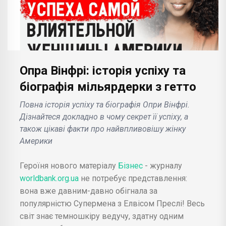
Опра Вінфрі: історія успіху та
біографія мільярдерки з гетто
Повна історія успіху та біографія Опри Вінфрі.
Дізнайтеся докладно в чому секрет її успіху, а
також цікаві факти про найвпливовішу жінку
Америки
Героїня нового матеріалу
Бізнес
- журналу
worldbank.org.ua
не потребує представлення:
вона вже давним-давно обігнала за
популярністю Супермена з Елвісом Преслі! Весь
світ знає темношкіру ведучу, здатну одним