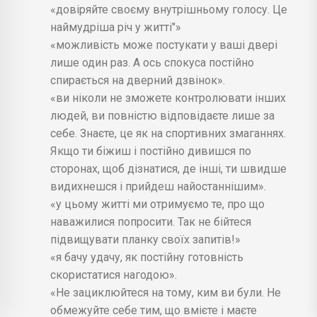
«довіряйте своєму внутрішньому голосу. Це
наймудріша річ у житті"»
«можливість може постукати у ваші двері
лише один раз. А ось спокуса постійно
спирається на дверний дзвінок».
«ви ніколи не зможете контролювати інших
людей, ви повністю відповідаєте лише за
себе. Знаєте, це як на спортивних змаганнях.
Якщо ти біжиш і постійно дивишся по
сторонах, щоб дізнатися, де інші, ти швидше
видихнешся і прийдеш найостаннішим».
«у цьому житті ми отримуємо те, про що
наважилися попросити. Так не бійтеся
підвищувати планку своїх запитів!»
«я бачу удачу, як постійну готовність
скористатися нагодою».
«Не зациклюйтеся на тому, ким ви були. Не
обмежуйте себе тим, що вмієте і маєте