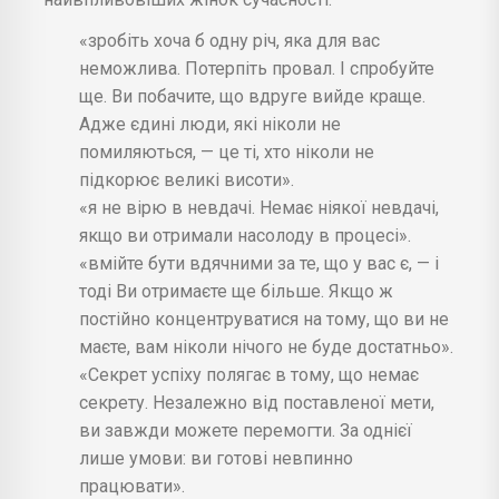
«зробіть хоча б одну річ, яка для вас
неможлива. Потерпіть провал. І спробуйте
ще. Ви побачите, що вдруге вийде краще.
Адже єдині люди, які ніколи не
помиляються, — це ті, хто ніколи не
підкорює великі висоти».
«я не вірю в невдачі. Немає ніякої невдачі,
якщо ви отримали насолоду в процесі».
«вмійте бути вдячними за те, що у вас є, — і
тоді Ви отримаєте ще більше. Якщо ж
постійно концентруватися на тому, що ви не
маєте, вам ніколи нічого не буде достатньо».
«Секрет успіху полягає в тому, що немає
секрету. Незалежно від поставленої мети,
ви завжди можете перемогти. За однієї
лише умови: ви готові невпинно
працювати».