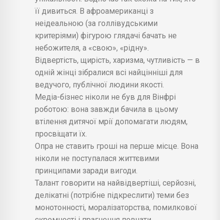
її дивиться. В афроамериканці з
неідеальною (за голлівудськими
критеріями) фігурою глядачі бачать не
небожителя, а «свою», «рідну».
Відвертість, щирість, харизма, чутливість — в
одній жінці зібралися всі найцінніші для
ведучого, публічної людини якості.
Медіа-бізнес ніколи не був для Вінфрі
роботою: вона завжди бачила в цьому
втілення дитячої мрії допомагати людям,
просвіщати їх.
Опра не ставить гроші на перше місце. Вона
ніколи не поступалася життєвими
принципами заради вигоди.
Талант говорити на найвідвертіші, серйозні,
делікатні (потрібне підкреслити) теми без
монотонності, моралізаторства, помилкової
скромності і прагнення повчати.