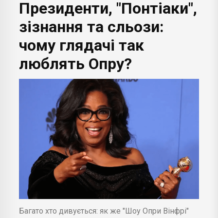
Президенти, "Понтіаки",
зізнання та сльози:
чому глядачі так
люблять Опру?
Багато хто дивується: як же "Шоу Опри Вінфрі"