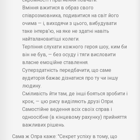
Вміння вжитися в образ свого
співрозмовника, подивитися на світ його
очима — і, виходячи з цього, вибудувати
таке інтерв'ю, на яке не здатні навіть
найталановитіші колеги.
Терпіння слухати кожного героя шоу, ким би
він не був, — без осуду і тяги висловити
власне емоційне ставлення.
Суперздатність передбачити, що саме
аудиторія бажає дізнатися про ту чи іншу
людину.
Сміливість йти там, де інші бояться зробити і
крок, — цю рису виділяють друзі Опри.
Самостійне ведення всіх своїх справ і
одноосібне (в кінцевому рахунку) прийняття
важливих рішень.
Сама ж Опра каже: "Секрет успіху в тому, що