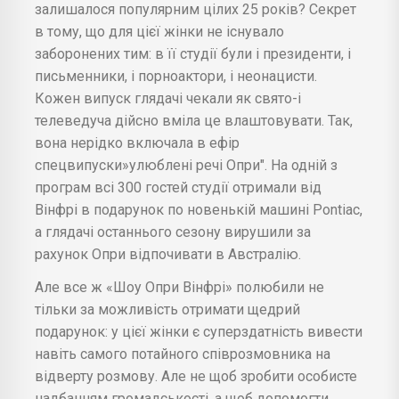
залишалося популярним цілих 25 років? Секрет
в тому, що для цієї жінки не існувало
заборонених тим: в її студії були і президенти, і
письменники, і порноактори, і неонацисти.
Кожен випуск глядачі чекали як свято-і
телеведуча дійсно вміла це влаштовувати. Так,
вона нерідко включала в ефір
спецвипуски»улюблені речі Опри". На одній з
програм всі 300 гостей студії отримали від
Вінфрі в подарунок по новенькій машині Pontiac,
а глядачі останнього сезону вирушили за
рахунок Опри відпочивати в Австралію.
Але все ж «Шоу Опри Вінфрі» полюбили не
тільки за можливість отримати щедрий
подарунок: у цієї жінки є суперздатність вивести
навіть самого потайного співрозмовника на
відверту розмову. Але не щоб зробити особисте
надбанням громадськості, а щоб допомогти