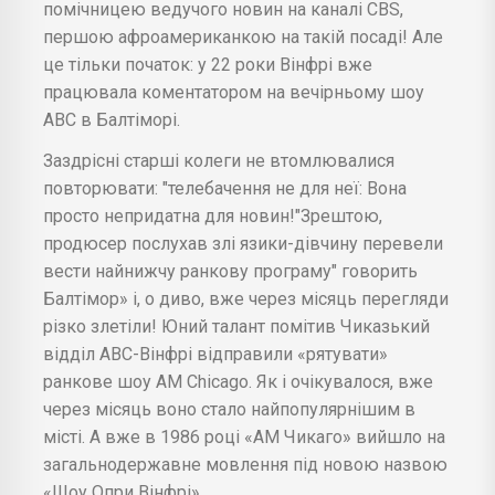
помічницею ведучого новин на каналі CBS,
першою афроамериканкою на такій посаді! Але
це тільки початок: у 22 роки Вінфрі вже
працювала коментатором на вечірньому шоу
АВС в Балтіморі.
Заздрісні старші колеги не втомлювалися
повторювати: "телебачення не для неї: Вона
просто непридатна для новин!"Зрештою,
продюсер послухав злі язики-дівчину перевели
вести найнижчу ранкову програму" говорить
Балтімор» і, о диво, вже через місяць перегляди
різко злетіли! Юний талант помітив Чиказький
відділ АВС-Вінфрі відправили «рятувати»
ранкове шоу AM Chicago. Як і очікувалося, вже
через місяць воно стало найпопулярнішим в
місті. А вже в 1986 році «АМ Чикаго» вийшло на
загальнодержавне мовлення під новою назвою
«Шоу Опри Вінфрі».