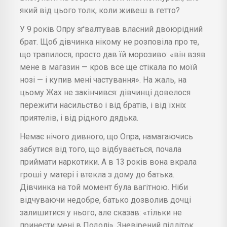
який від цього толк, коли живеш в гетто?
У 9 років Опру зґвалтував власний двоюрідний
брат. Щоб дівчинка нікому не розповіла про те,
що трапилося, просто дав їй морозиво: «він взяв
мене в магазин — кров все ще стікала по моїй
нозі — і купив мені частування». На жаль, на
цьому Жах не закінчився: дівчинці довелося
пережити насильство і від братів, і від їхніх
приятелів, і від рідного дядька.
Немає нічого дивного, що Опра, намагаючись
забутися від того, що відбувається, почала
приймати наркотики. А в 13 років вона вкрала
гроші у матері і втекла з дому до батька.
Дівчинка на той момент була вагітною. Ніби
відчуваючи недобре, батько дозволив дочці
залишитися у нього, але сказав: «тільки не
принести мені в Подолі». Зневірений підліток,