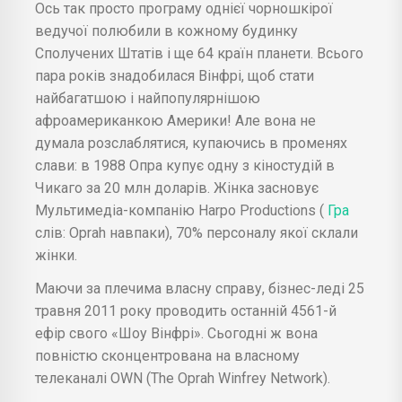
Ось так просто програму однієї чорношкірої
ведучої полюбили в кожному будинку
Сполучених Штатів і ще 64 країн планети. Всього
пара років знадобилася Вінфрі, щоб стати
найбагатшою і найпопулярнішою
афроамериканкою Америки! Але вона не
думала розслаблятися, купаючись в променях
слави: в 1988 Опра купує одну з кіностудій в
Чикаго за 20 млн доларів. Жінка засновує
Мультимедіа-компанію Harpo Productions (
Гра
слів: Oprah навпаки), 70% персоналу якої склали
жінки.
Маючи за плечима власну справу, бізнес-леді 25
травня 2011 року проводить останній 4561-й
ефір свого «Шоу Вінфрі». Сьогодні ж вона
повністю сконцентрована на власному
телеканалі OWN (The Oprah Winfrey Network).