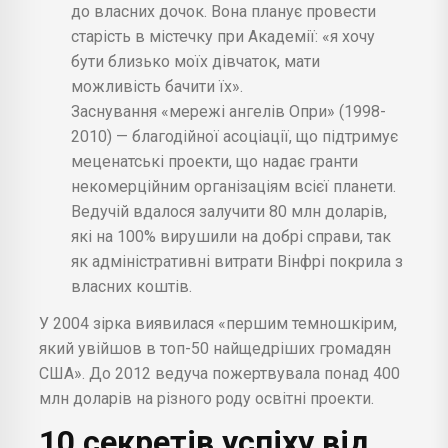
до власних дочок. Вона планує провести
старість в містечку при Академії: «я хочу
бути близько моїх дівчаток, мати
можливість бачити їх».
Заснування «мережі ангелів Опри» (1998-
2010) — благодійної асоціації, що підтримує
меценатські проекти, що надає гранти
некомерційним організаціям всієї планети.
Ведучій вдалося залучити 80 млн доларів,
які на 100% вирушили на добрі справи, так
як адміністративні витрати Вінфрі покрила з
власних коштів.
У 2004 зірка виявилася «першим темношкірим,
який увійшов в топ-50 найщедріших громадян
США». До 2012 ведуча пожертвувала понад 400
млн доларів на різного роду освітні проекти.
10 секретів успіху від