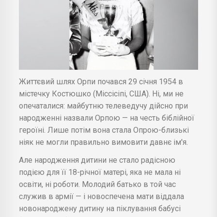
Життєвий шлях Орпи почався 29 січня 1954 в
містечку Костюшко (Міссісіпі, США). Ні, ми не
опечаталися: майбутню телеведучу дійсно при
народженні назвали Орпою — на честь біблійної
героїні. Лише потім вона стала Опрою-близькі
ніяк не могли правильно вимовити давнє ім'я.
Але народження дитини не стало радісною
подією для її 18-річної матері, яка не мала ні
освіти, ні роботи. Молодий батько в той час
служив в армії — і новоспечена мати віддала
новонароджену дитину на піклування бабусі