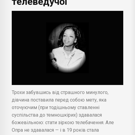
телеведучої
Трохи забувшись від страшного минулого,
дівчина поставила перед собою мету, яка
оточуючим (при тодішньому ставленні
суспільства до темношкірих) здавалася
божевільною: стати зіркою телебачення. Але
Опра не здавалася — і в 19 років стала