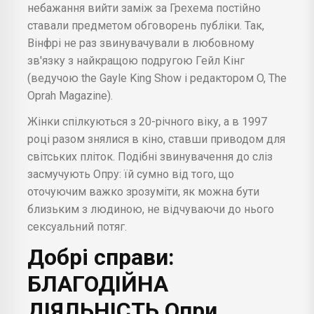
небажання вийти заміж за Грехема постійно
ставали предметом обговорень публіки. Так,
Вінфрі не раз звинувачували в любовному
зв'язку з найкращою подругою Гейл Кінг
(ведучою the Gayle King Show і редактором O, The
Oprah Magazine).
Жінки спілкуються з 20-річного віку, а в 1997
році разом знялися в кіно, ставши приводом для
світських пліток. Подібні звинувачення до сліз
засмучують Опру: їй сумно від того, що
оточуючим важко зрозуміти, як можна бути
близьким з людиною, не відчуваючи до нього
сексуальний потяг.
Добрі справи:
БЛАГОДІЙНА
ДІЯЛЬНІСТЬ Опри