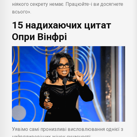
ніякого секрету немає. Працюйте-і ви досягнете
всього».
15 надихаючих цитат
Опри Вінфрі
Уявімо самі пронизливі висловлювання однієї з
найвпливовіших жінок сучасності: