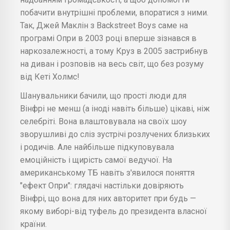
побачити внутрішні проблеми, впоратися з ними.
Так, Джей Маклін з Backstreet Boys саме на
програмі Опри в 2003 році вперше зізнався в
наркозалежності, а тому Круз в 2005 застрибнув
на диван і розповів на весь світ, що без розуму
від Кеті Холмс!
Шанувальники бачили, що прості люди для
Вінфрі не менш (а іноді навіть більше) цікаві, ніж
селебріті. Вона влаштовувала на своїх шоу
зворушливі до сліз зустрічі розлучених близьких
і родичів. Але найбільше підкуповувала
емоційність і щирість самої ведучої. На
американському ТБ навіть з'явилося поняття
"ефект Опри": глядачі настільки довіряють
Вінфрі, що вона для них авторитет при будь —
якому виборі-від туфель до президента власної
країни.