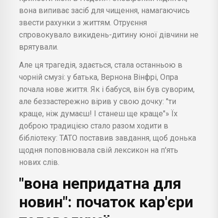
вона випиває засіб для чищення, намагаючись
звести рахунки з життям. Отруєння
спровокувало викидень-дитину юної дівчини не
врятували.
Але ця трагедія, здається, стала останньою в
чорній смузі: у батька, Вернона Вінфрі, Опра
почала нове життя. Як і бабуся, він був суворим,
але беззастережно вірив у свою дочку: "ти
краще, ніж думаєш! І станеш ще краще"» Їх
доброю традицією стало разом ходити в
бібліотеку: ТАТО поставив завдання, щоб донька
щодня поповнювала свій лексикон на п'ять
нових слів.
"вона непридатна для
новин": початок кар'єри