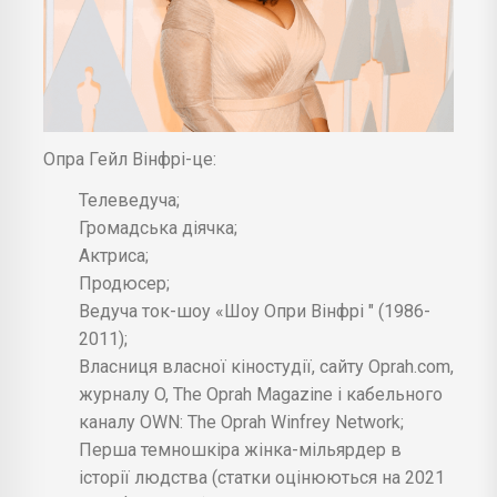
Опра Гейл Вінфрі-це:
Телеведуча;
Громадська діячка;
Актриса;
Продюсер;
Ведуча ток-шоу «Шоу Опри Вінфрі " (1986-
2011);
Власниця власної кіностудії, сайту Oprah.com,
журналу O, The Oprah Magazine і кабельного
каналу OWN: The Oprah Winfrey Network;
Перша темношкіра жінка-мільярдер в
історії людства (статки оцінюються на 2021