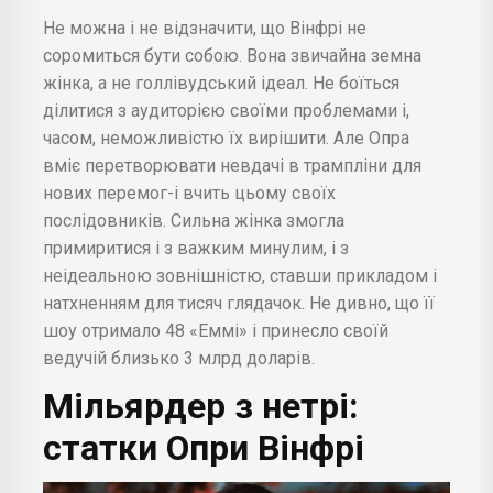
Не можна і не відзначити, що Вінфрі не
соромиться бути собою. Вона звичайна земна
жінка, а не голлівудський ідеал. Не боїться
ділитися з аудиторією своїми проблемами і,
часом, неможливістю їх вирішити. Але Опра
вміє перетворювати невдачі в трампліни для
нових перемог-і вчить цьому своїх
послідовників. Сильна жінка змогла
примиритися і з важким минулим, і з
неідеальною зовнішністю, ставши прикладом і
натхненням для тисяч глядачок. Не дивно, що її
шоу отримало 48 «Еммі» і принесло своїй
ведучій близько 3 млрд доларів.
Мільярдер з нетрі:
статки Опри Вінфрі