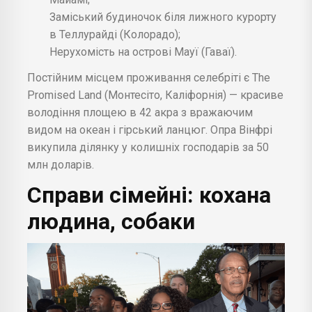
Заміський будиночок біля лижного курорту
в Теллурайді (Колорадо);
Нерухомість на острові Мауї (Гаваї).
Постійним місцем проживання селебріті є The
Promised Land (Монтесіто, Каліфорнія) — красиве
володіння площею в 42 акра з вражаючим
видом на океан і гірський ланцюг. Опра Вінфрі
викупила ділянку у колишніх господарів за 50
млн доларів.
Справи сімейні: кохана
людина, собаки