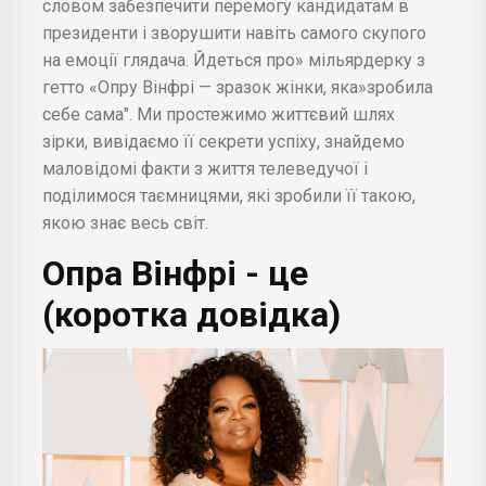
словом забезпечити перемогу кандидатам в
президенти і зворушити навіть самого скупого
на емоції глядача. Йдеться про» мільярдерку з
гетто «Опру Вінфрі — зразок жінки, яка»зробила
себе сама". Ми простежимо життєвий шлях
зірки, вивідаємо її секрети успіху, знайдемо
маловідомі факти з життя телеведучої і
поділимося таємницями, які зробили її такою,
якою знає весь світ.
Опра Вінфрі
- це
(коротка довідка)