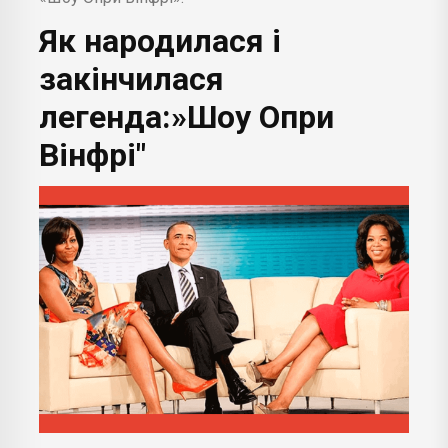
Як народилася і
закінчилася
легенда:»Шоу Опри
Вінфрі"