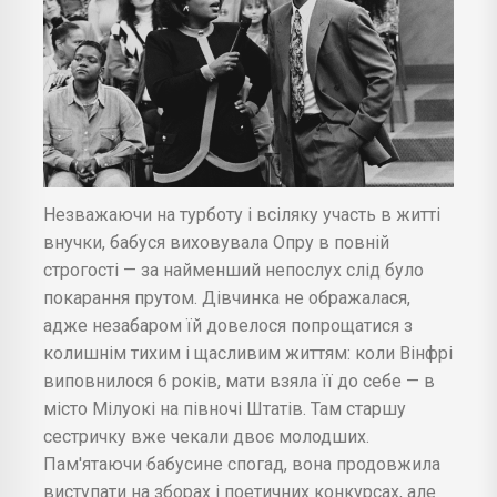
Незважаючи на турботу і всіляку участь в житті
внучки, бабуся виховувала Опру в повній
строгості — за найменший непослух слід було
покарання прутом. Дівчинка не ображалася,
адже незабаром їй довелося попрощатися з
колишнім тихим і щасливим життям: коли Вінфрі
виповнилося 6 років, мати взяла її до себе — в
місто Мілуокі на півночі Штатів. Там старшу
сестричку вже чекали двоє молодших.
Пам'ятаючи бабусине спогад, вона продовжила
виступати на зборах і поетичних конкурсах, але