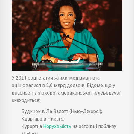
У 2021 році статки жінки-медіамагната
оцінювалися в 2,6 млрд доларів. Відомо, що у
власності у зіркової американської телеведучої
знаходиться:
Будинок в Ла Валетт (Нью-Джерсі);
Квартира в Чикаго;
Курортна
Нерухомість
на острівці поблизу
Майамі;