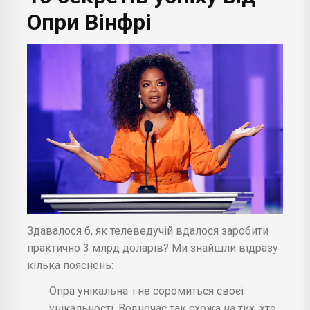
Опри Вінфрі
Здавалося б, як телеведучій вдалося заробити
практично 3 млрд доларів? Ми знайшли відразу
кілька пояснень:
Опра унікальна-і не соромиться своєї
унікальності. Водночас так схожа на тих, хто