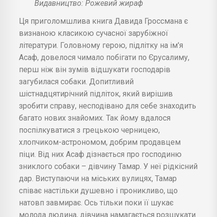
Видавництво: Рожевий жираф
Ця приголомшлива книга Давида Гроссмана є
визнаною класикою сучасної зарубіжної
літератури. Головному герою, підлітку на ім'я
Асаф, довелося чимало побігати по Єрусалиму,
перш ніж він зумів відшукати господарів
загубилася собаки. Допитливий
шістнадцятирічний підліток, який вирішив
зробити справу, несподівано для себе знаходить
багато нових знайомих. Так йому вдалося
поспілкуватися з грецькою черницею,
хлопчиком-астрономом, добрим продавцем
піци. Від них Асаф дізнається про господиню
зниклого собаки – дівчину Тамар. У неї рідкісний
дар. Виступаючи на міських вулицях, Тамар
співає настільки душевно і проникливо, що
натовп завмирає. Ось тільки поки її шукає
молода людина, дівчина намагається розшукати