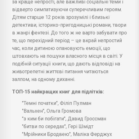
за краще непрості, але важливі соціальні теми і
відверто симпатизуючи суперечливим героям.
Дітям старше 12 років зрозумілі і близькі
детективи, історико-пригодницькі романи, твори
в жанрі фентезі. До того ж не варто забувати про
те, що перехідний період – це вкрай непростий
час, коли дитиною опановують емоції, що
штовхають на пошуки власного місця в світі. У
подібній ситуації книги, що дають відповіді на
животрепетні життєві питання читаються
залпом, на одному диханні.
ТОП-15 найкращих книг для підлітків:
"Темні початки", Філіп Пулман
"Вальхен", Ольга Громова
"з ким би побігати", Давид Гроссман
"битви по середах", Гері Шмідт
"Мрійники Бродвею", Маліка Ферджух