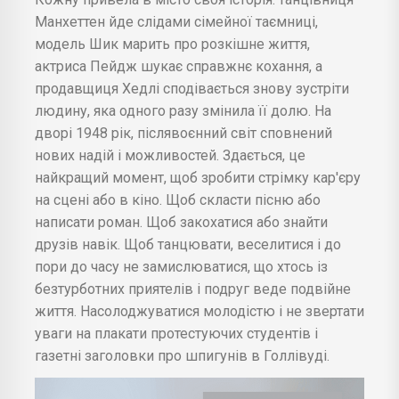
Манхеттен йде слідами сімейної таємниці,
модель Шик марить про розкішне життя,
актриса Пейдж шукає справжнє кохання, а
продавщиця Хедлі сподівається знову зустріти
людину, яка одного разу змінила її долю. На
дворі 1948 рік, післявоєнний світ сповнений
нових надій і можливостей. Здається, це
найкращий момент, щоб зробити стрімку кар'єру
на сцені або в кіно. Щоб скласти пісню або
написати роман. Щоб закохатися або знайти
друзів навік. Щоб танцювати, веселитися і до
пори до часу не замислюватися, що хтось із
безтурботних приятелів і подруг веде подвійне
життя. Насолоджуватися молодістю і не звертати
уваги на плакати протестуючих студентів і
газетні заголовки про шпигунів в Голлівуді.