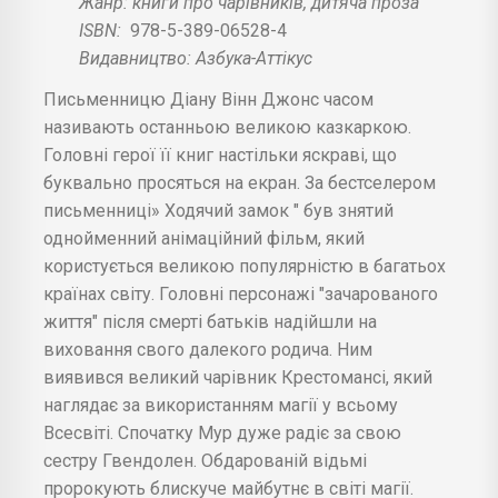
Жанр: книги про чарівників, дитяча проза
ISBN:
978-5-389-06528-4
Видавництво: Азбука-Аттікус
Письменницю Діану Вінн Джонс часом
називають останньою великою казкаркою.
Головні герої її книг настільки яскраві, що
буквально просяться на екран. За бестселером
письменниці» Ходячий замок " був знятий
однойменний анімаційний фільм, який
користується великою популярністю в багатьох
країнах світу. Головні персонажі "зачарованого
життя" після смерті батьків надійшли на
виховання свого далекого родича. Ним
виявився великий чарівник Крестомансі, який
наглядає за використанням магії у всьому
Всесвіті. Спочатку Мур дуже радіє за свою
сестру Гвендолен. Обдарованій відьмі
пророкують блискуче майбутнє в світі магії.