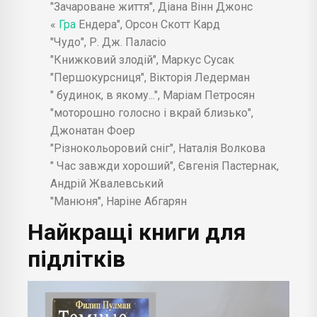
"Зачароване життя", Діана Вінн Джонс
«
Гра
Ендера", Орсон Скотт Кард
"Чудо", Р. Дж. Паласіо
"Книжковий злодій", Маркус Сусак
"Першокурсниця", Вікторія Ледерман
" будинок, в якому...", Маріам Петросян
"моторошно голосно і вкрай близько",
Джонатан Фоер
"Різнокольоровий сніг", Наталія Волкова
" Час завжди хороший", Євгенія Пастернак,
Андрій Жвалевський
"Манюня", Наріне Абгарян
Найкращі книги для
підлітків