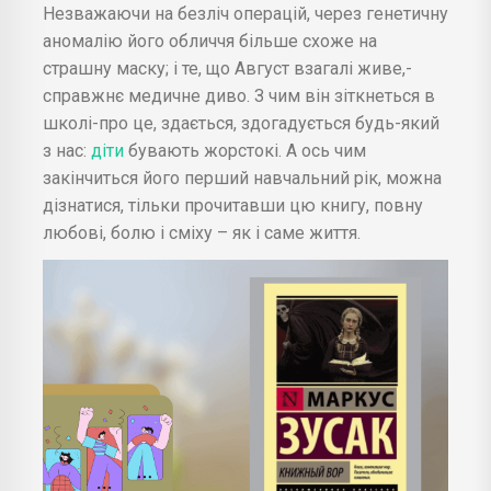
Незважаючи на безліч операцій, через генетичну
аномалію його обличчя більше схоже на
страшну маску; і те, що Август взагалі живе,-
справжнє медичне диво. З чим він зіткнеться в
школі-про це, здається, здогадується будь-який
з нас:
діти
бувають жорстокі. А ось чим
закінчиться його перший навчальний рік, можна
дізнатися, тільки прочитавши цю книгу, повну
любові, болю і сміху – як і саме життя.