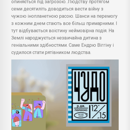
опиняється під загрозою. Людству протягом
семи десятиліть доводиться вести війну з
чужою інопланетною расою. Шанси на перемогу
з кожним днем стають все більш примарними. І
тут відбувається воістину неймовірна подія. На
Землі народжується незвичайна дитина з
геніальними здібностями. Саме Ендрю Віггіну і
судилося стати рятівником людства.