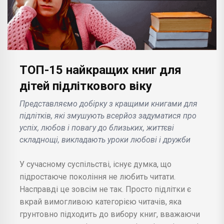
ТОП-15 найкращих книг для
дітей підліткового віку
Представляємо добірку з кращими книгами для
підлітків, які змушують всерйоз задуматися про
успіх, любов і повагу до близьких, життєві
складнощі, викладають уроки любові і дружби
У сучасному суспільстві, існує думка, що
підростаюче покоління не любить читати.
Насправді це зовсім не так. Просто підлітки є
вкрай вимогливою категорією читачів, яка
грунтовно підходить до вибору книг, вважаючи