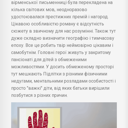
вірменської письменниці була перекладена на
кілька світових мов, неодноразово
удостоювалася престижних премій і нагород.
Цікавою особливістю роману є відсутність
сюжету в звичному для нас розумінні. Також тут
дуже складно визначити географію і тимчасову
епоху. Все це робить твір неймовірно цікавим і
самобутнім. Головні герої живуть у закритому
пансіонаті для дітей з обмеженими
можливостями. У досить обмеженому просторі
тут мешкають Підлітки з різними фізичними
недугами, ментальними розладами особистості і
просто "важкі" діти, від яких батьки вирішили
позбутися з різних причин.