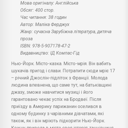
Мова оригіналу: Англійська
Обсяг: 400 стор.
Час читання: 38 годин
Автор: Маліка Ферджух
Жанр: сучасна Зарубіжна література, дитяча
проза
ISBN: 978-5-907178-47-2
Видавництво: ІД Компас-Гід
Нью-Йорк. Місто-казка. Місто-мрія. Він вабить
шукачів пригод і слави. Потрапити сюди мріє 17
– річний Джослін-підліток з Франції. Молода
людина впевнена, що саме тут, на батьківщині
джазу, зможе навчитися музиці і його
гарантовано чекає успіх на Бродвеї. Після
приїзду в Америку парижанин оселився в
одному будинку з чарівними дівчатами, які
також, як і він мріють підкорити Нью-Йорк.
Кожну привела в місто своя історія: танцівниця