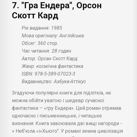
7. "Гра Ендера", Орсон
Скотт Кард
Рік видання: 1985
Мова оригіналу: Англійська
Обсяг: 360 стор.
Час читання: 28 годин
Автор: Орсан Скотт Кард
Жанр: космічна фантастика
ISBN: 978-5-389-07023-3
Видавництво: Азбука-Аттікус
Згадуючи популярні книги для підлітків, не
можна обійти увагою і шедевр сучасної
фантастики – «гру Ендера». Цей роман отримав
одночасно і письменницьке, і читацьке
визнання. Книга завоювала дві вищі нагороди -
» Неб'юла «і»Хьюго". У романі земна цивілізація