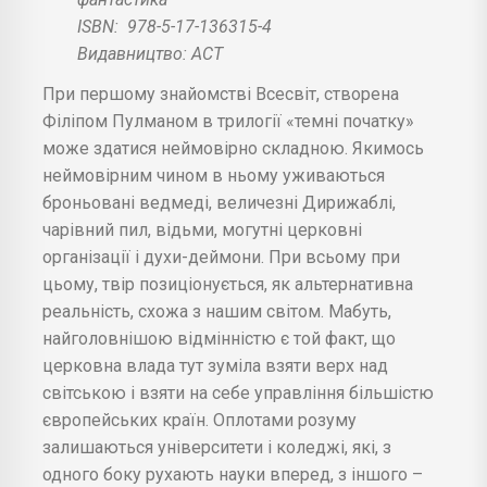
ISBN:
978-5-17-136315-4
Видавництво: АСТ
При першому знайомстві Всесвіт, створена
Філіпом Пулманом в трилогії «темні початку»
може здатися неймовірно складною. Якимось
неймовірним чином в ньому уживаються
броньовані ведмеді, величезні Дирижаблі,
чарівний пил, відьми, могутні церковні
організації і духи-деймони. При всьому при
цьому, твір позиціонується, як альтернативна
реальність, схожа з нашим світом. Мабуть,
найголовнішою відмінністю є той факт, що
церковна влада тут зуміла взяти верх над
світською і взяти на себе управління більшістю
європейських країн. Оплотами розуму
залишаються університети і коледжі, які, з
одного боку рухають науки вперед, з іншого –