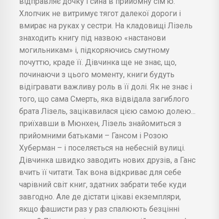
відправляє дочку і сина в прийомну сім'ю.
Хлопчик не витримує тягот далекої дороги і
вмирає на руках у сестри. На кладовищі Лізель
знаходить книгу під назвою «настанови
могильникам» і, підкоряючись смутному
почуттю, краде її. Дівчинка ще не знає, що,
починаючи з цього моменту, книги будуть
відігравати важливу роль в її долі. Як не знає і
того, що сама Смерть, яка відвідала загиблого
брата Лізель, зацікавилася цією самою долею...
приїхавши в Мюнхен, Лізель знайомиться з
прийомними батьками – Гансом і Розою
Хуберман – і поселяється на небесній вулиці.
Дівчинка швидко заводить нових друзів, а Ганс
вчить її читати. Так вона відкриває для себе
чарівний світ книг, здатних забрати тебе куди
завгодно. Але де дістати цікаві екземпляри,
якщо фашисти раз у раз спалюють безцінні