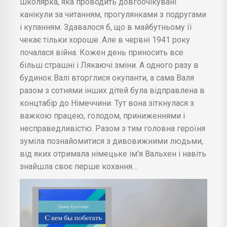
школярка, яка проводить довгоочікувані
канікули за читанням, прогулянками з подругами
і купанням. Здавалося б, що в майбутньому її
чекає тільки хороше. Але в червні 1941 року
почалася війна. Кожен день приносить все
більш страшні і Лякаючі зміни. А одного разу в
будинок Валі вторглися окупанти, а сама Валя
разом з сотнями інших дітей була відправлена в
концтабір до Німеччини. Тут вона зіткнулася з
важкою працею, голодом, приниженнями і
несправедливістю. Разом з тим головна героїня
зуміла познайомитися з дивовижними людьми,
від яких отримала німецьке ім'я Вальхен і навіть
знайшла своє перше кохання…