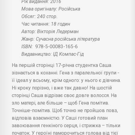
Рік видання: 2016
Мова оригіналу: Російська
Обсяг: 240 стор.
Час читання: 18 годин
Автор: Вікторія Ледерман
Жанр: Сучасна російська література
ISBN:
978-5-00083-165-6
Видавництво: ІД Компас-Гід
На першій сторінці 17-річна студентка Саша
зізнається в коханні. Гена з паралельної групи -
її ідеал у всьому, крім одного: у нього є дівчина.
Ні кроку порізно, і вже так давно! На шостій
сторінці Саша відрізає своє довге волосся. На
зло матері, але більше – щоб Гена помітив.
Точніше-помітив. Щоб точно не пройшов повз,
відповів взаємністю. У Саші готовий план
завоювання генкіного серця, і стрижка – тільки
початок. У героїні паморочиться голова від тієї