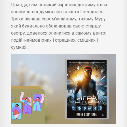
Правда, сам великий чарівник дотримується
зовсім іншої думки про таланти Гвендолен.
Трохи пізніше сором'язливому, тихому Муру,
який буквально обожнював свою старшу
сестру, довелося опинитися в самому центрі
подій-неймовірних і страшних, смішних і
сумних…