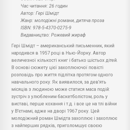
Час читання: 26 годин
Автор: Гері Шмідт
Жанр: молодіжні романи, дитяча проза
ISBN: 978-5-4370-0275-9
Видавництво: Рожевий жираф
Гері Шмідт – американський письменник, який
народився в 1957 році в Нью-Йорку. Автор
величезної кількості книг і батько шістьох дітей.
В основі сюжету цієї захоплюючої повісті
розповідь про життя підлітка протягом одного
навчального року. Як виявилося, за дев'ять
місяців з людиною може статися маса подій:
зустріч з улюбленим баскетболістом, роль у
виставі, перше кохання і т.д. і все це на тлі війни
у В'єтнамі, адже на дворі 1967 року. Цей
молодіжний роман Шмідта захоплює і захоплює
з найперших рядків, приголомшує своєю