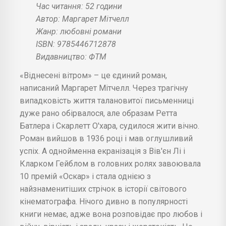
Час читання: 52 години
Автор: Маргарет Мітчелл
Жанр: любовні романи
ISBN: 9785446712878
Видавництво: ФТМ
«Віднесені вітром» – це єдиний роман,
написаний Маргарет Мітчелл. Через трагічну
випадковість життя талановитої письменниці
дуже рано обірвалося, але образам Ретта
Батлера і Скарлетт О'хара, судилося жити вічно.
Роман вийшов в 1936 році і мав оглушливий
успіх. А однойменна екранізація з Вів'єн Лі і
Кларком Гейблом в головних ролях завоювала
10 премій «Оскар» і стала однією з
найзнаменитіших стрічок в історії світового
кінематографа. Нічого дивно в популярності
книги немає, адже вона розповідає про любов і