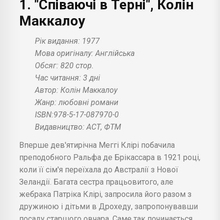
1. "Співаючі в Терні", Колін
Маккалоу
Рік видання: 1977
Мова оригіналу: Англійська
Обсяг: 820 стор.
Час читання: 3 дні
Автор: Колін Маккалоу
Жанр: любовні романи
ISBN:978-5-17-087970-0
Видавництво: АСТ, ФТМ
Вперше дев'ятирічна Меггі Клірі побачила
преподобного Ральфа де Брікассара в 1921 році,
коли її сім'я переїхала до Австралії з Нової
Зеландії. Багата сестра працьовитого, але
жебрака Патріка Клірі, запросила його разом з
дружиною і дітьми в Дрохеду, запропонувавши
посаду старшого овчара. Саме так починається