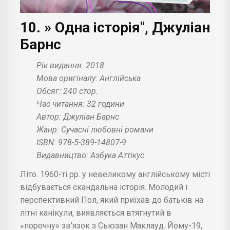
10. » Одна історія", Джуліан
Барнс
Рік видання: 2018
Мова оригіналу: Англійська
Обсяг: 240 стор.
Час читання: 32 години
Автор: Джуліан Барнс
Жанр: Сучасні любовні романи
ISBN: 978-5-389-14807-9
Видавництво: Азбука Аттікус
Літо. 1960-ті рр. у невеликому англійському місті
відбувається скандальна історія. Молодий і
перспективний Пол, який приїхав до батьків на
літні канікули, виявляється втягнутий в
«порочну» зв'язок з Сьюзан Маклауд. Йому-19,