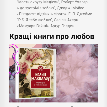
"Мости округу Медісон", Роберт Уоллер
» до зустрічі з тобою", Джоджі Мойес
«П'ятдесят відтінків сірого», Е. Л. Джеймс
"P. S. Я тебе люблю", Сесілія Ахерн
«Мемуари Гейші», Артур Голден
Кращі книги про любов