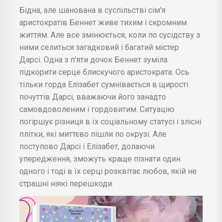
Бідна, але шанована в суспільстві сім'я
аристократів Беннет живе тихим і скромним
життям. Але все змінюється, коли по сусідству з
ними селиться загадковий і багатий містер
Дарсі. Одна з п'яти дочок Беннет зуміла
підкорити серце блискучого аристократа. Ось
тільки горда Елізабет сумнівається в щирості
почуттів Дарсі, вважаючи його занадто
самовдоволеним і гордовитим. Ситуацію
погіршує різниця в їх соціальному статусі і злісні
плітки, які миттєво пішли по окрузі. Але
поступово Дарсі і Елізабет, долаючи
упередження, зможуть краще пізнати один
одного і тоді в їх серці розквітає любов, якій не
страшні ніякі перешкоди.