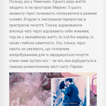
Польщі, він у Німеччині. Одного разу життя
зводить їх на просторах Мережі. З цього
моменту герої починають спілкуватися в режимі
онлайн. Згодом їх листування переростає в
пристрасне почуття. Тільки, відкриваючи
віконце чату герої відчувають себе живими,
тоді як у звичайному житті, по той бік екрану, їх
чекає глибока самотність. Ось тільки, герої
навіть не уявляють, що головним
випробуванням для їх зароджується почуття
стане саме зустріч віч – на-віч, яка відбудеться в
самому романтичному місті світу-Парижі.