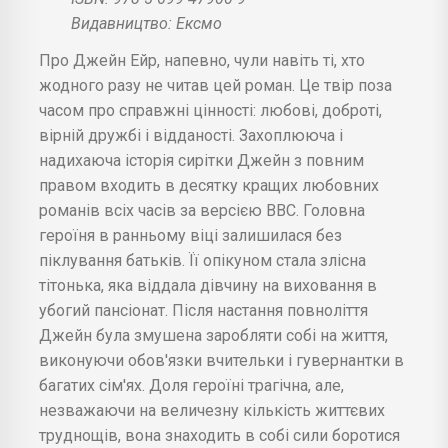
Видавництво: Ексмо
Про Джейн Ейр, напевно, чули навіть ті, хто
жодного разу не читав цей роман. Це твір поза
часом про справжні цінності: любові, доброті,
вірній дружбі і відданості. Захоплююча і
надихаюча історія сирітки Джейн з повним
правом входить в десятку кращих любовних
романів всіх часів за версією ВВС. Головна
героїня в ранньому віці залишилася без
піклування батьків. Її опікуном стала злісна
тітонька, яка віддала дівчину на виховання в
убогий пансіонат. Після настання повноліття
Джейн була змушена заробляти собі на життя,
виконуючи обов'язки вчительки і гувернантки в
багатих сім'ях. Доля героїні трагічна, але,
незважаючи на величезну кількість життєвих
труднощів, вона знаходить в собі сили боротися