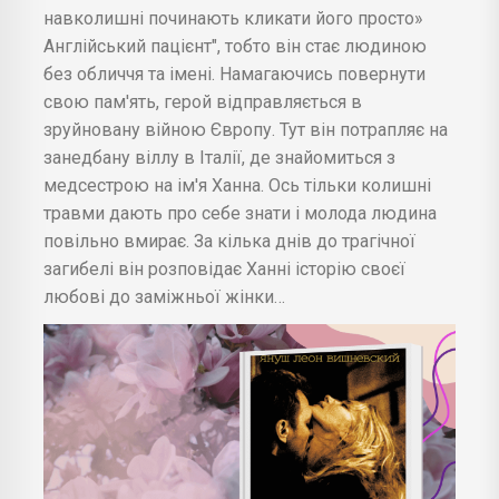
навколишні починають кликати його просто»
Англійський пацієнт", тобто він стає людиною
без обличчя та імені. Намагаючись повернути
свою пам'ять, герой відправляється в
зруйновану війною Європу. Тут він потрапляє на
занедбану віллу в Італії, де знайомиться з
медсестрою на ім'я Ханна. Ось тільки колишні
травми дають про себе знати і молода людина
повільно вмирає. За кілька днів до трагічної
загибелі він розповідає Ханні історію своєї
любові до заміжньої жінки…