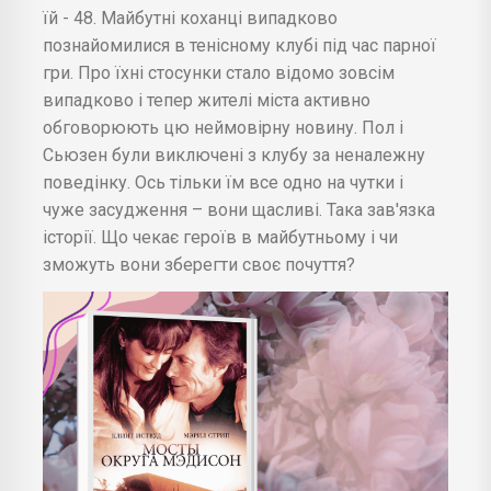
їй - 48. Майбутні коханці випадково
познайомилися в тенісному клубі під час парної
гри. Про їхні стосунки стало відомо зовсім
випадково і тепер жителі міста активно
обговорюють цю неймовірну новину. Пол і
Сьюзен були виключені з клубу за неналежну
поведінку. Ось тільки їм все одно на чутки і
чуже засудження – вони щасливі. Така зав'язка
історії. Що чекає героїв в майбутньому і чи
зможуть вони зберегти своє почуття?