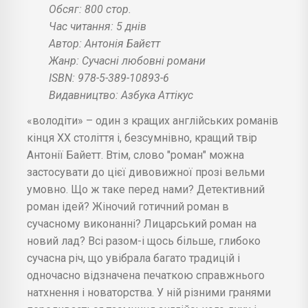
Обсяг: 800 стор.
Час читання: 5 днів
Автор: Антонія Байєтт
Жанр: Сучасні любовні романи
ISBN: 978-5-389-10893-6
Видавництво: Азбука Аттікус
«володіти» – один з кращих англійських романів
кінця XX століття і, безсумнівно, кращий твір
Антонії Байетт. Втім, слово "роман" можна
застосувати до цієї дивовижної прозі вельми
умовно. Що ж таке перед нами? Детективний
роман ідей? Жіночий готичний роман в
сучасному виконанні? Лицарський роман на
новий лад? Всі разом-і щось більше, глибоко
сучасна річ, що увібрала багато традицій і
одночасно відзначена печаткою справжнього
натхнення і новаторства. У ній різними гранями