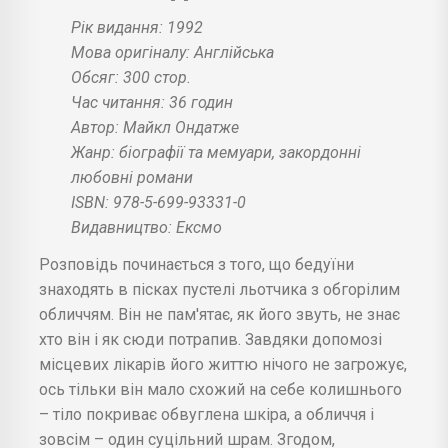
Рік видання: 1992
Мова оригіналу: Англійська
Обсяг: 300 стор.
Час читання: 36 годин
Автор: Майкл Ондатже
Жанр: біографії та мемуари, закордонні
любовні романи
ISBN: 978-5-699-93331-0
Видавництво: Ексмо
Розповідь починається з того, що бедуїни
знаходять в пісках пустелі льотчика з обгорілим
обличчям. Він не пам'ятає, як його звуть, не знає
хто він і як сюди потрапив. Завдяки допомозі
місцевих лікарів його життю нічого не загрожує,
ось тільки він мало схожий на себе колишнього
– тіло покриває обвуглена шкіра, а обличчя і
зовсім – один суцільний шрам. Згодом,