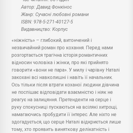
Автор: Давид Фонкінос
Жанр: Сучасні любовні романи
ISBN: 978-5-271-40127-5
Видавництво: Корпус
«ніжність» – глибокий, витончений і
незвичайний роман про кохання. Перед нами
розгортається трагічна історія романтичних
відносин чоловіка і жінки, про які прийнято
говорити «вони не пара». У милу і чарівну Наталі
закохані всі навколишні і навіть її начальник.
Ось тільки після втрати коханої людини дівчина
не поспішає відповідати взаємністю і ніяк не
реагує на залицяння. Претенденти на серце і
руку спокусниці пускаються на всілякі хитрощі,
намагаючись пробудити її інтерес. Але ніхто не
здогадується, що серце Наталі відкриється лише
тому, хто проявить виняткову делікатність і