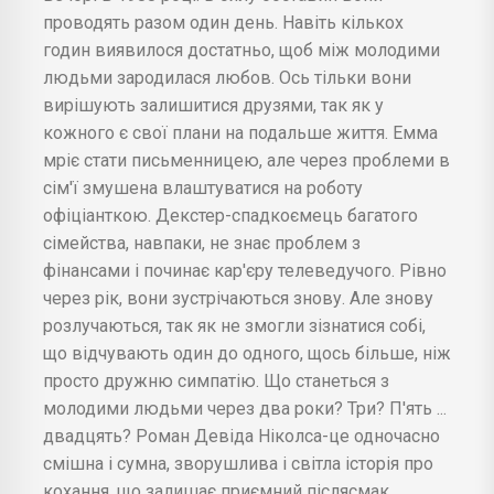
проводять разом один день. Навіть кількох
годин виявилося достатньо, щоб між молодими
людьми зародилася любов. Ось тільки вони
вирішують залишитися друзями, так як у
кожного є свої плани на подальше життя. Емма
мріє стати письменницею, але через проблеми в
сім'ї змушена влаштуватися на роботу
офіціанткою. Декстер-спадкоємець багатого
сімейства, навпаки, не знає проблем з
фінансами і починає кар'єру телеведучого. Рівно
через рік, вони зустрічаються знову. Але знову
розлучаються, так як не змогли зізнатися собі,
що відчувають один до одного, щось більше, ніж
просто дружню симпатію. Що станеться з
молодими людьми через два роки? Три? П'ять ...
двадцять? Роман Девіда Ніколса-це одночасно
смішна і сумна, зворушлива і світла історія про
кохання, що залишає приємний післясмак.