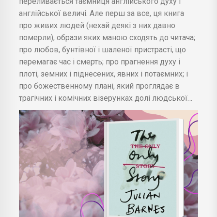
переливається таємниця англійського духу і
англійської величі. Але перш за все, ця книга
про живих людей (нехай деякі з них давно
померли), образи яких маною сходять до читача;
про любов, бунтівної і шаленої пристрасті, що
перемагає час і смерть; про прагнення духу і
плоті, земних і піднесених, явних і потаємних; і
про божественному плані, який проглядає в
трагічних і комічних візерунках долі людської…