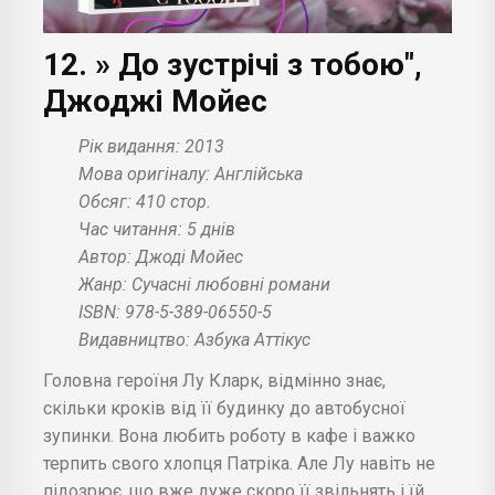
12. » До зустрічі з тобою",
Джоджі Мойес
Рік видання: 2013
Мова оригіналу: Англійська
Обсяг: 410 стор.
Час читання: 5 днів
Автор: Джоді Мойес
Жанр: Сучасні любовні романи
ISBN: 978-5-389-06550-5
Видавництво: Азбука Аттікус
Головна героїня Лу Кларк, відмінно знає,
скільки кроків від її будинку до автобусної
зупинки. Вона любить роботу в кафе і важко
терпить свого хлопця Патріка. Але Лу навіть не
підозрює, що вже дуже скоро її звільнять і їй