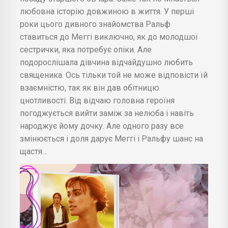
любовна історію довжиною в життя. У перші
роки цього дивного знайомства Ральф
ставиться до Меггі виключно, як до молодшої
сестрички, яка потребує опіки. Але
подорослішала дівчина відчайдушно любить
священика. Ось тільки той не може відповісти їй
взаємністю, так як він дав обітницю
цнотливості. Від відчаю головна героїня
погоджується вийти заміж за нелюба і навіть
народжує йому дочку. Але одного разу все
змінюється і доля дарує Меггі і Ральфу шанс на
щастя…