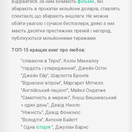
відірватися. За ним знімають
фільми
, які
збирають в прокатах мільйони доларів, ставлять
спектаклі, що збирають аншлаги. Не можна
обійти увагою і сучасні бестселери, деякі з них
мають десятки престижних премій і нагород,
публікуються мільйонними тиражами.
ТОП-15 кращих книг про любов:
"співаючи в Терні", Колін Маккалоу
"гордість і упередження", Джейн Остін
"Джейн Ейр", Шарлотта Бронте
"Віднесені вітром", Маргарет Мітчелл
"Англійський пацієнт", Майкл Ондатже
"Самотність в мережі", Януш Вишневський
» один день", Девід Ніколс
"Ніжність", Девід Фонкінос
"Володіти", Антонія Байєтт
" Одна
історія
", Джуліан Барнс