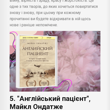
війну, вірність і зраду, красу і жорстокість. Це
одне з тих творів, до яких хочеться повертатися
знову і знову, при цьому при кожному
прочитанні ви будете відкривати в ній щось
нове і раніше непомічене.
5. "Англійський пацієнт",
Майкл Ондатже