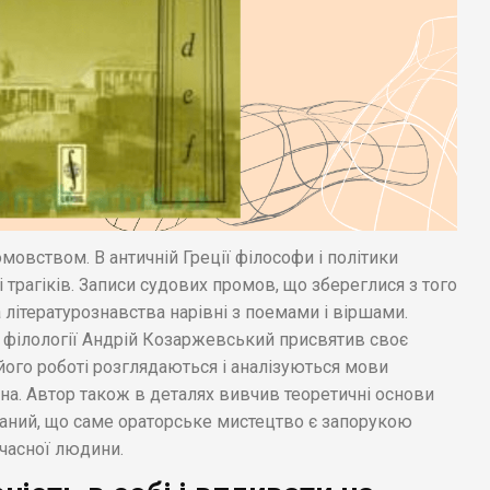
мовством. В античній Греції філософи і політики
і трагіків. Записи судових промов, що збереглися з того
а літературознавства нарівні з поемами і віршами.
ї філології Андрій Козаржевський присвятив своє
його роботі розглядаються і аналізуються мови
на. Автор також в деталях вивчив теоретичні основи
наний, що саме ораторське мистецтво є запорукою
учасної людини.