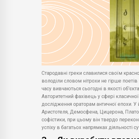
Стародавні греки славилися своїм красно
володіли словом нітрохи не гірше поетів 
часу вивчаються сьогодні в якості об'єкт
Авторитетний фахівець у сфері класично
дослідження ораторам античної епохи. У 
Аристотеля, Демосфена, Цицерона, Плато
софістики, при цьому він твердо переко
успіху в багатьох напрямках діяльності с