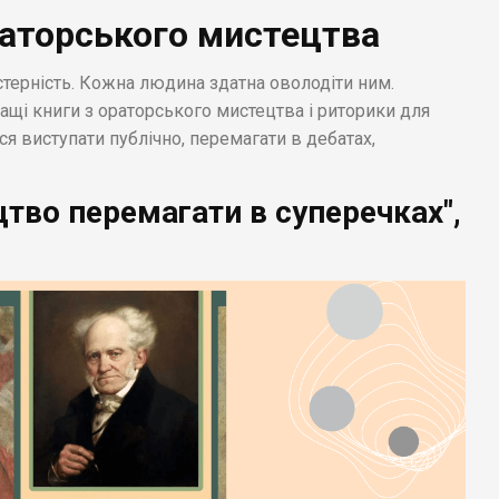
раторського мистецтва
терність. Кожна людина здатна оволодіти ним.
ращі книги з ораторського мистецтва і риторики для
я виступати публічно, перемагати в дебатах,
ецтво перемагати в суперечках",