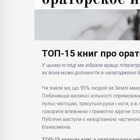
ТОП-15 книг про ора
БІЗНЕС НОВИНИ
БІЗН
Apple оголошує про
Дод
У цьому огляді ми зібрали кращу літератур
припинення роботи
екра
як вона може допомогти в налагодженні б
вчення
сервісу синхронізації
вия
(+
фото в хмарі: що це
шпи
Чи знали ви, що 95% людей на Землі маю
023
означає для
зах
Побачивши великої кількості спрямованих 
користувачів .
.
пульс частішає, трясуться руки і ноги, а в
говорити впевнено і грамотно здатне іст
Публічні виступи є невід'ємною частиною 
бізнесменів.
ТОП-15 кращих книг з ораторського ми