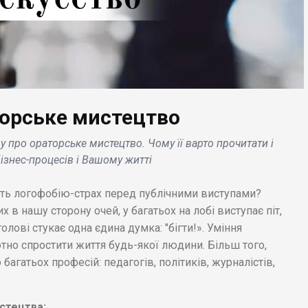
торське мистецтво
ЕС НОВИНИ
БІЗНЕС НОВИНИ
аток для запису
у про ораторське мистецтво. Чому її варто прочитати і
ну на Android
Samsung анонсував
ізнес-процесів і Вашому житті
вилося
функцію 3D-
гунським: як
звукозапису на
ть логофобію-страх перед публічними виступами?
иститися від загрози
навушниках Galaxy Bu
в нашу сторону очей, у багатьох на лобі виступає піт,
2 Pro .
 голові стукає одна єдина думка: "бігти!». Уміння
отно спростити життя будь-якої людини. Більш того,
багатьох професій: педагогів, політиків, журналістів,
стецтва: