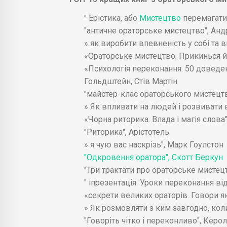
" Ерістика, або
Мистецтво
перемагати
"античне ораторське мистецтво", Ан
» як виробити впевненість у собі та 
«Ораторське мистецтво. Прикинься й
«Психологія переконання. 50 доведен
Гольдштейн, Стів Мартін
"майстер-клас ораторського мистецт
» Як впливати на людей і розвивати в
«Чорна риторика. Влада і магія слов
"Риторика", Арістотель
» я чую вас наскрізь", Марк Гоулстон
"Одкровення оратора", Скотт Беркун
"Три трактати про ораторське мистец
" іпрезентація. Уроки переконання ві
«секрети великих ораторів. Говори 
» Як розмовляти з ким завгодно, коли
"Говоріть чітко і переконливо", Керо