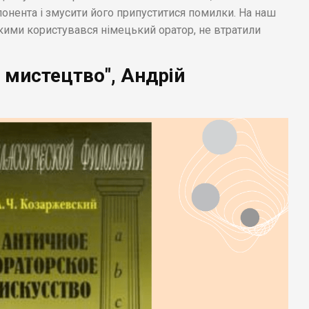
онента і змусити його припуститися помилки. На наш
 якими користувався німецький оратор, не втратили
 мистецтво", Андрій