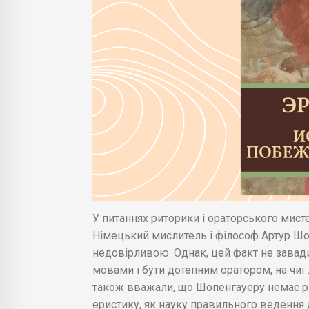
У питаннях риторики і ораторського мисте
Німецький мислитель і філософ Артур Ш
недовірливою. Однак, цей факт не завад
мовами і бути дотепним оратором, на чиї 
також вважали, що Шопенгауеру немає рів
еристику, як науку правильного ведення д