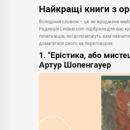
Найкращі книги з о
Володіння словом – це не вроджена майс
Редакція Lindeal.com підібрала для вас к
початківців, які допоможуть вам навчитис
домагатися свого на переговорах.
1. "Ерістика, або мист
Артур Шопенгауер