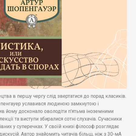
цтва в першу чергу слід звертатися до порад класиків.
опенгауер уславився людиною замкнутою і
ив йому досконало оволодіти п'ятьма іноземними
лекції та виступи збиралися сотні слухачів. Сучасники
них у суперечках. У своїй книзі філософ розглядає
искусій. Автор знайомить читачів більш, ніж з 30-мА