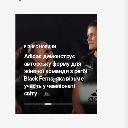
БІЗНЕС НОВИНИ
Adidas демонструє
БІЗНЕС НО
авторську форму для
жіночої команди з регбі
Падіння
Black Ferns, яка візьме
комп'ют
ds
участь у чемпіонаті
тільки C
світу .
Mac .