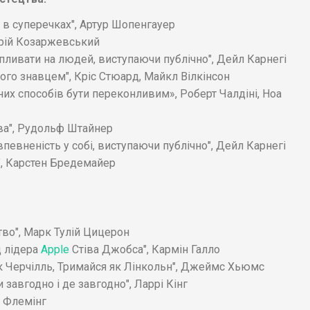
 в суперечках", Артур Шопенгауер
дрій Козаржевський
впливати на людей, виступаючи публічно", Дейл Карнегі
ого знавцем", Кріс Стюард, Майкл Вілкінсон
их способів бути переконливим», Роберт Чалдіні, Ноа
ва", Рудольф Штайнер
певненість у собі, виступаючи публічно", Дейл Карнегі
а", Карстен Бредемайер
тво", Марк Тулій Цицерон
д лідера
Apple
Стіва Джобса", Кармін Галло
як Черчілль, Тримайся як Лінкольн", Джеймс Хьюмс
 завгодно і де завгодно", Ларрі Кінг
л Флемінг