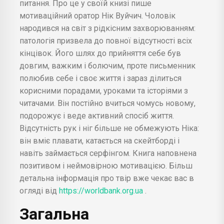
питання. Про це у своїй книзі пише
мотиваційний оратор Нік Вуйчич. Чоловік
народився на світ з рідкісним захворюванням:
патологія призвела до повної відсутності всіх
кінцівок. Його шлях до прийняття себе був
довгим, важким і болючим, проте письменник
полюбив себе і своє життя і зараз ділиться
корисними порадами, уроками та історіями з
читачами. Він постійно вчиться чомусь новому,
подорожує і веде активний спосіб життя.
Відсутність рук і ніг більше не обмежують Ніка:
він вміє плавати, катається на скейтборді і
навіть займається серфінгом. Книга наповнена
позитивом і неймовірною мотивацією. Більш
детальна інформація про твір вже чекає вас в
огляді від
https://worldbank.org.ua
.
Загальна