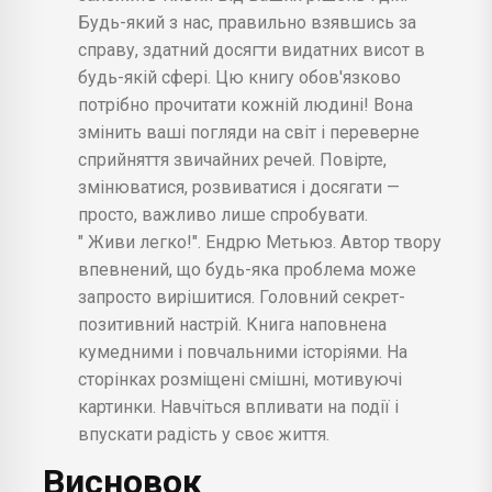
Будь-який з нас, правильно взявшись за
справу, здатний досягти видатних висот в
будь-якій сфері. Цю книгу обов'язково
потрібно прочитати кожній людині! Вона
змінить ваші погляди на світ і переверне
сприйняття звичайних речей. Повірте,
змінюватися, розвиватися і досягати —
просто, важливо лише спробувати.
" Живи легко!". Ендрю Метьюз. Автор твору
впевнений, що будь-яка проблема може
запросто вирішитися. Головний секрет-
позитивний настрій. Книга наповнена
кумедними і повчальними історіями. На
сторінках розміщені смішні, мотивуючі
картинки. Навчіться впливати на події і
впускати радість у своє життя.
Висновок