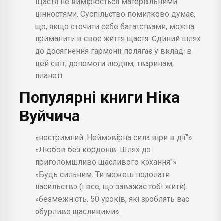
Щастя не вимірюється матеріальними
цінностями. Суспільство помилково думає,
що, якщо оточити себе багатствами, можна
приманити в своє життя щастя. Єдиний шлях
до досягнення гармонії полягає у вкладі в
цей світ, допомоги людям, тваринам,
планеті.
Популярні книги Ніка
Вуйчича
«нестримний. Неймовірна сила віри в дії"»
«Любов без кордонів. Шлях до
приголомшливо щасливого кохання"»
«Будь сильним. Ти можеш подолати
насильство (і все, що заважає тобі жити).
«безмежність. 50 уроків, які зроблять вас
обурливо щасливими».