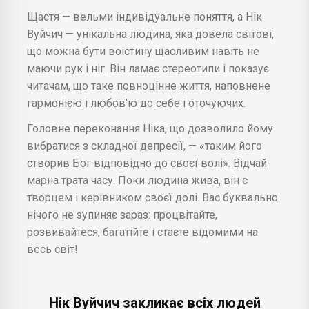
Щастя — вельми індивідуальне поняття, а Нік
Вуйчич — унікальна людина, яка довела світові,
що можна бути воістину щасливим навіть не
маючи рук і ніг. Він ламає стереотипи і показує
читачам, що таке повноцінне життя, наповнене
гармонією і любов'ю до себе і оточуючих.
Головне переконання Ніка, що дозволило йому
вибратися з складної депресії, — «таким його
створив Бог відповідно до своєї волі». Відчай-
марна трата часу. Поки людина жива, він є
творцем і керівником своєї долі. Вас буквально
нічого не зупиняє зараз: процвітайте,
розвивайтеся, багатійте і стаєте відомими на
весь світ!
Нік Вуйчич закликає всіх людей