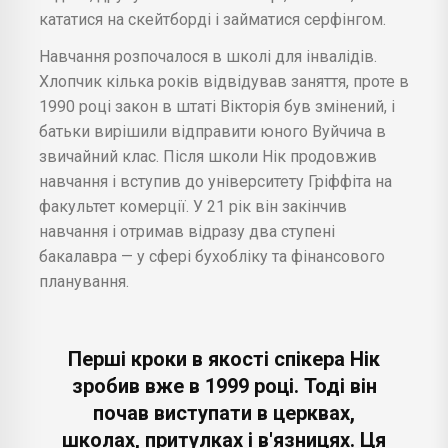
кататися на скейтборді і займатися серфінгом.
Навчання розпочалося в школі для інвалідів.
Хлопчик кілька років відвідував заняття, проте в
1990 році закон в штаті Вікторія був змінений, і
батьки вирішили відправити юного Вуйчича в
звичайний клас. Після школи Нік продовжив
навчання і вступив до університету Гріффіта на
факультет комерції. У 21 рік він закінчив
навчання і отримав відразу два ступені
бакалавра — у сфері бухобліку та фінансового
планування.
Перші кроки в якості спікера Нік
зробив вже в 1999 році. Тоді він
почав виступати в церквах,
школах, притулках і в'язницях. Ця