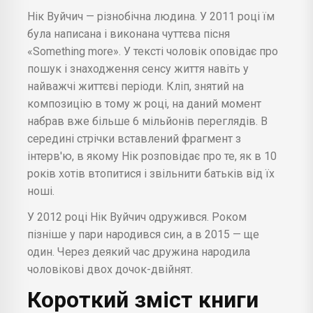
Нік Вуйчич — різнобічна людина. У 2011 році їм
була написана і виконана чуттєва пісня
«Something more». У тексті чоловік оповідає про
пошук і знаходження сенсу життя навіть у
найважчі життєві періоди. Кліп, знятий на
композицію в тому ж році, на даний момент
набрав вже більше 6 мільйонів переглядів. В
середині стрічки вставлений фрагмент з
інтерв'ю, в якому Нік розповідає про те, як в 10
років хотів втопитися і звільнити батьків від їх
ноші.
У 2012 році Нік Вуйчич одружився. Роком
пізніше у пари народився син, а в 2015 — ще
один. Через деякий час дружина народила
чоловікові двох дочок-двійнят.
Короткий зміст книги