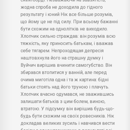
жодна спроба не доходила до гідного
результату і юний Нік все більше розумів,
що йому це не під силу. При всьому бажанні
бути схожим на однолітків не виходило.
Хлопчик сильно страждав: він розумів всю
тяжкість, яку приносить батькам, і вважав
себе тягарем. Непроходящая депресія
наштовхнула його на страшну думку і
Вуйчич вирішив вчинити самогубство. Він
збирався втопитися у ванній, але перед
очима миготіла одна і та ж картина: бідні
батьки стоять над його труною і плачуть.
Хлопчик вчасно одумався, не зважившись
залишати батьків з цим болем, виною,
втратою. У підсумку він вирішив будь-що-
будь бути схожим на своїх ровесників. Нік
докладав великих зусиль і навчився вести