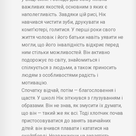
важливих якостей, основним з яких є
наполегливість. Завдяки цій рисі, Нік
навчився чистити зуби, друкувати на
комп'ютері, голитися. У перші роки свого
життя чоловік і його батьки навіть уявити не
могли, що його інвалідність відкриє перед
ним стільки можливостей. Він активно
подорожує по світу, знайомиться і
спілкується з людьми, а також приносить
людям з особливостями радість і
мотивацію.
Спочатку відчай, потім — благословення і
щастя. У школі Нік зіткнувся з глузуванням і
образами. Він не знав, як змусити їх думати,
що він — такий же як всі. Тоді хлопчик почав
пристосовуватися до занять звичайних
дітей: він вчився плавати і кататися на
скейтборді. Незважаючи на завзятість,