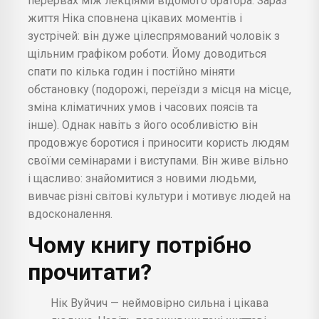
перервах між лекціями відомого оратора. Зараз
життя Ніка сповнена цікавих моментів і
зустрічей: він дуже цілеспрямований чоловік з
щільним графіком роботи. Йому доводиться
спати по кілька годин і постійно міняти
обстановку (подорожі, переїзди з місця на місце,
зміна кліматичних умов і часових поясів та
інше). Однак навіть з його особливістю він
продовжує боротися і приносити користь людям
своїми семінарами і виступами. Він живе вільно
і щасливо: знайомитися з новими людьми,
вивчає різні світові культури і мотивує людей на
вдосконалення.
Чому книгу потрібно
прочитати?
Нік Вуйчич — неймовірно сильна і цікава