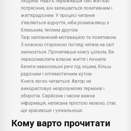
людина. Навіть переживши такі життєві
потрясіння, він залишається позитивним і
життєрадісним. У процесі читання
з'являється відчуття, ніби розмовляєш з
близьким, теплим другом.
Твір наповнений мотивацією та позитивом.
З кожною сторінкою погляд читача на світ
змінюється. Прочитавши книгу цілком, Ви
переосмислити власне життя і почнете
бачити навколишні речі під іншим, більш
радісним і оптимістичним кутом.
Книга легко читається. Автор не
використовує незрозумілих термінів і
оборотів. Серйозна і часом важка
інформація, написана простою мовою, стає
ще красивіше і унікальніше.
Кому варто прочитати