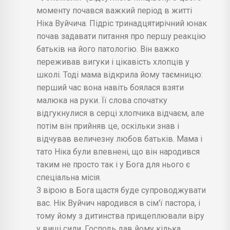
моменту почався важкий період в житті
Ніка Вуйчича. Підріс тринадцятирічний юнак
почав задавати питання про першу реакцію
батьків на його патологію. Він важко
переживав вигуки і цікавість хлопців у
школі. Тоді мама відкрила йому таємницю:
перший час вона навіть боялася взяти
малюка на руки. Її слова спочатку
відгукнулися в серці хлопчика відчаєм, але
потім він прийняв це, оскільки знав і
відчував величезну любов батьків. Мама і
тато Ніка були впевнені, що він народився
таким не просто так і у Бога для нього є
спеціальна місія.
З вірою в Бога щастя буде супроводжувати
вас. Нік Вуйчич народився в сім'ї пастора, і
тому йому з дитинства прищеплювали віру
у вищі сили. Господь дав йому кілька