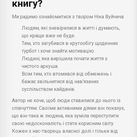
книгу?
Ми радимо ознайомитися з твором Ніка Вуйчича:
Людям, які зневірилися в житті і думають,
що краще вже не буде.
Тим, хто загубився в кругообігу щоденних
турбот і хоче знайти мотивацію.
Людині, яка вирішила почати життя з
чистого аркуша.
Всім тим, хто втомився від обмежень і
бажає звільнитися від нав'язаних
суспільством кайданів.
Автор не хоче, щоб люди ставилися до нього із
співчуттям. Своїми активними діями він показує,
що він-така ж людина, яка зуміла переступити
свою недосконалість і стати корисним світу.
Кожен з нас-творець власної долі і тільки від