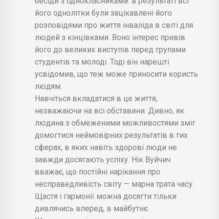
бесіди з однокласниками: в результаті всі
його однолітки були зацікавлені його
розповідями про життя інваліда в світі для
людей з кінцівками. Воно інтерес привів
його до великих виступів перед групами
студентів та молоді. Тоді він нарешті
усвідомив, що теж може приносити користь
людям.
Навчіться вкладатися в це життя,
незважаючи на всі обставини. Дивно, як
людина з обмеженими можливостями зміг
домогтися неймовірних результатів в тих
сферах, в яких навіть здорові люди не
завжди досягають успіху. Нік Вуйчич
вважає, що постійні нарікання про
несправедливість світу — марна трата часу.
Щастя і гармонії можна досягти тільки
дивлячись вперед, в майбутнє.