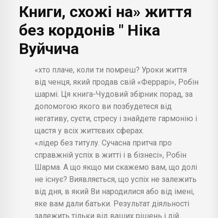
Книги, схожі на» життя
без кордонів " Ніка
Вуйчича
«хто плаче, коли ти помреш? Уроки життя
від ченця, який продав свій «Феррарі», Робін
шармі. Ця книга-Чудовий збірник порад, за
допомогою якого ви позбудетеся від
негативу, суєти, стресу і знайдете гармонію і
щастя у всіх життєвих сферах.
«лідер без титулу. Сучасна притча про
справжній успіх в житті і в бізнесі», Робін
Шарма. А що якщо ми скажемо вам, що долі
не існує? Виявляється, що успіх не залежить
від дня, в який Ви народилися або від імені,
яке вам дали батьки. Результат діяльності
залежить тільки від ваших рішень і дій.