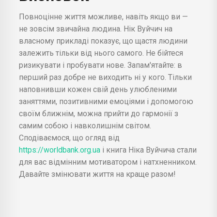
Повноцінне життя можливе, навіть якщо ви —
не зовсім звичайна людина. Нік Вуйчич на
власному прикладі показує, що щастя людини
залежить тільки від нього самого. Не бійтеся
ризикувати і пробувати нове. Запам'ятайте: в
перший раз добре не виходить ні у кого. Тільки
наповнивши кожен свій день улюбленими
заняттями, позитивними емоціями і допомогою
своїм ближнім, можна прийти до гармонії з
самим собою і навколишнім світом.
Сподіваємося, що огляд від
https://worldbank.org.ua
і книга Ніка Вуйчича стали
для вас відмінним мотиватором і натхненником.
Давайте змінювати життя на краще разом!