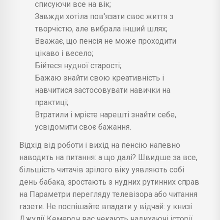
списуючи все на вік;
Завжди хотіла пов'язати своє життя з
творчістю, але вибрала інший шлях;
Вважає, що пенсія не може проходити
цікаво і весело;
Бійтеся нудної старості;
Бажаю знайти свою креативність і
навчитися застосовувати навички на
практиці;
Втратили і мрієте нарешті знайти себе,
усвідомити своє бажання.
Відхід від роботи і вихід на пенсію напевно
наводить на питання: а що далі? Швидше за все,
більшість читачів зрілого віку уявляють собі
день бабака, зростають з нудних рутинних справ
на Параметри перегляду телевізора або читання
газети. Не поспішайте впадати у відчай: у книзі
Джулії Кемерон вас чекають надихаючі історії