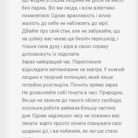
що жодна успішна людина не досягла висот
без падінь. Всі ми люди, і всім властиво
помилятися. Однак вразливість і вічна
жалість до себе не наблизять до мрії.
Дбайте про свій стан, але не забувайте, що
на шляху вас чекає ще безліч перешкод, і
тільки сила духу і віра в свою справу
допоможуть їх подолати.
Зараз найкращий час. Перестаньте
відкладати заплановане на завтра. У кожній
людині є творчий потенціал, який лише
потрібно розгледіти. Почніть прямо зараз.
Не дозволяйте собі тонути в часі. Природно,
Ви ще не звикли до такого обсягу свободи,
оскільки робота займала більшу частину
дня. Однак надлишок часу не повинен вас
лякати: варто просто почати планувати свої
щоденні дії, і ви побачите, як легше стало