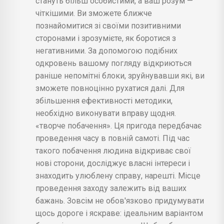
стануть більш особистими, а ваш розум —
чіткішими. Ви зможете ближче
познайомитися зі своїми позитивними
сторонами і зрозумієте, як боротися з
негативними. За допомогою подібних
одкровень вашому погляду відкриються
раніше непомітні блоки, зруйнувавши які, ви
зможете повноцінно рухатися далі. Для
збільшення ефективності методики,
необхідно виконувати вправу щодня.
«творче побачення». Ця пригода передбачає
проведення часу в повній самоті. Під час
такого побачення людина відкриває свої
нові сторони, досліджує власні інтереси і
знаходить улюблену справу, нарешті. Місце
проведення заходу залежить від ваших
бажань. Зовсім не обов'язково придумувати
щось дороге і яскраве: ідеальним варіантом