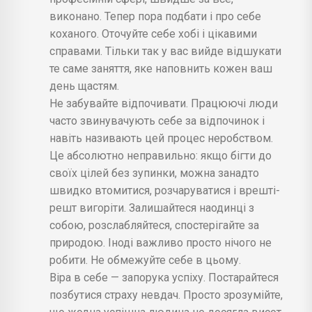
виконано. Тепер пора подбати і про себе
коханого. Оточуйте себе хобі і цікавими
справами. Тільки так у вас вийде відшукати
те саме заняття, яке наповнить кожен ваш
день щастям.
Не забувайте відпочивати. Працюючі люди
часто звинувачують себе за відпочинок і
навіть називають цей процес неробством.
Це абсолютно неправильно: якщо бігти до
своїх цілей без зупинки, можна занадто
швидко втомитися, розчаруватися і врешті-
решт вигоріти. Залишайтеся наодинці з
собою, розслабляйтеся, спостерігайте за
природою. Іноді важливо просто нічого не
робити. Не обмежуйте себе в цьому.
Віра в себе — запорука успіху. Постарайтеся
позбутися страху невдач. Просто зрозумійте,