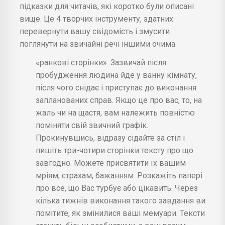
підказки для читачів, які коротко були описані
вище. Це 4 творчих інструменту, здатних
перевернути вашу свідомість і змусити
поглянути на звичайні речі іншими очима.
«ранкові сторінки». Зазвичай після
пробудження людина йде у ванну кімнату,
після чого снідає і приступає до виконання
запланованих справ. Якщо це про вас, то, на
жаль чи на щастя, вам належить повністю
поміняти свій звичний графік.
Прокинувшись, відразу сідайте за стіл і
пишіть три-чотири сторінки тексту про що
завгодно. Можете присвятити їх вашим
мріям, страхам, бажанням. Розкажіть папері
про все, що Вас турбує або цікавить. Через
кілька тижнів виконання такого завдання ви
помітите, як змінилися ваші мемуари. Тексти