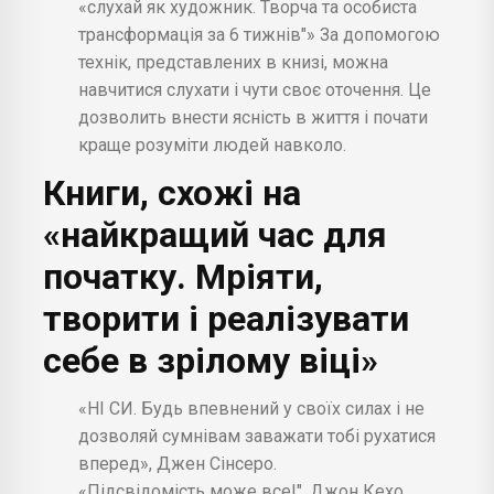
«слухай як художник. Творча та особиста
трансформація за 6 тижнів"» За допомогою
технік, представлених в книзі, можна
навчитися слухати і чути своє оточення. Це
дозволить внести ясність в життя і почати
краще розуміти людей навколо.
Книги, схожі на
«найкращий час для
початку. Мріяти,
творити і реалізувати
себе в зрілому віці»
«НІ СИ. Будь впевнений у своїх силах і не
дозволяй сумнівам заважати тобі рухатися
вперед», Джен Сінсеро.
«Підсвідомість може все!", Джон Кехо.