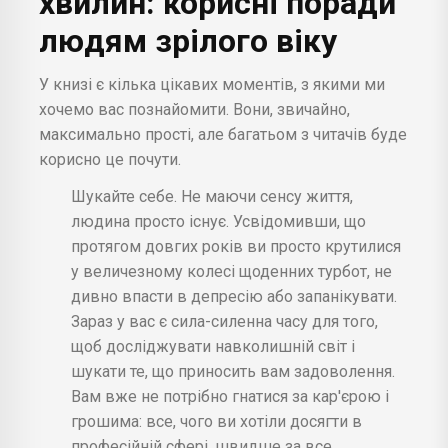
хвилин: корисні поради
людям зрілого віку
У книзі є кілька цікавих моментів, з якими ми
хочемо вас познайомити. Вони, звичайно,
максимально прості, але багатьом з читачів буде
корисно це почути.
Шукайте себе. Не маючи сенсу життя,
людина просто існує. Усвідомивши, що
протягом довгих років ви просто крутилися
у величезному колесі щоденних турбот, не
дивно впасти в депресію або запанікувати.
Зараз у вас є сила-силенна часу для того,
щоб досліджувати навколишній світ і
шукати те, що приносить вам задоволення.
Вам вже не потрібно гнатися за кар'єрою і
грошима: все, чого ви хотіли досягти в
професійній сфері, швидше за все,