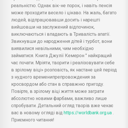
реальністю. Однак вік-не порок, і навіть пенсія
може проходити весело і цікаво. На жаль, багато
людей, відпрацювавши досить і нарешті
вийшовши на заслужений відпочинок,
виключаються і впадають в Тривалість апатії.
Звикнувши до народження дітей і турбот, вони
виявилися невільними, чим необхідно
займатися. Книга Джулії Кемерон " найкращий
час почати. Мріяти, творити і реалізовувати себе
в зрілому віці» розповість, як настане цей період
з нудного временипрепровождения за
кросвордом або стан в справжню пригоду.
Повірте, в зрілому віці життя може заграти
абсолютно новими фарбами, важливо лише
спробувати. Детальний огляд творів вже чекає
вас в новому огляді від
https://worldbank.org.ua
.
Приємного читання!