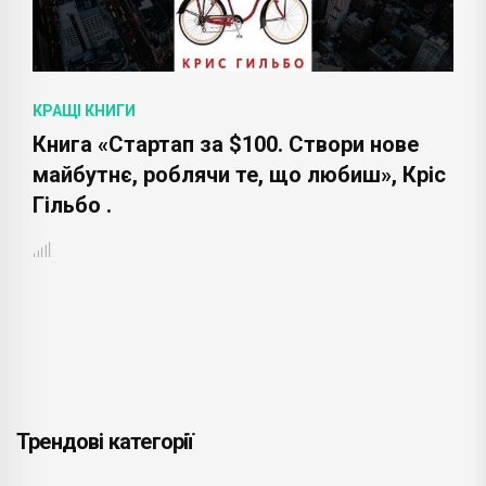
КРАЩІ КНИГИ
Книга «Стартап за $100. Створи нове
майбутнє, роблячи те, що любиш», Кріс
Гільбо .
Трендові категорії