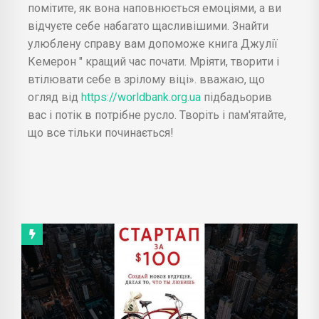
помітите, як вона наповнюється емоціями, а ви
відчуєте себе набагато щасливішими. Знайти
улюблену справу вам допоможе книга Джулії
Кемерон " кращий час почати. Мріяти, творити і
втілювати себе в зрілому віці». вважаю, що
огляд від
https://worldbank.org.ua
підбадьорив
вас і потік в потрібне русло. Творіть і пам'ятайте,
що все тільки починається!