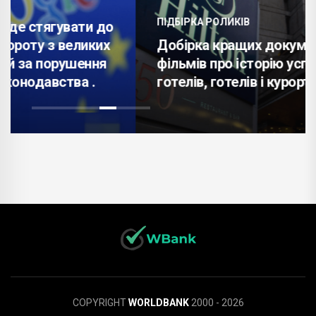
ПІДБІРКА РОЛИКІВ
Добірка кращих документальних
фільмів про історію успіху мережі
готелів, готелів і курортів Hilton .
COPYRIGHT
WORLDBANK
2000 - 2026