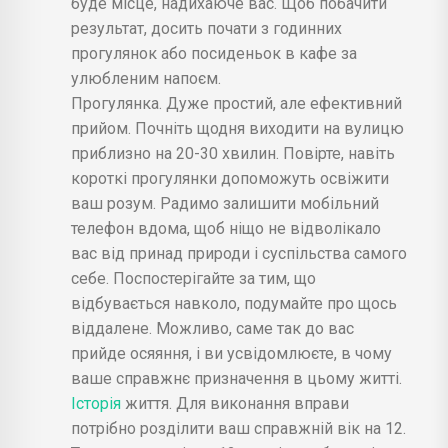
буде місце, надихаюче вас. Щоб побачити
результат, досить почати з годинних
прогулянок або посиденьок в кафе за
улюбленим напоєм.
Прогулянка. Дуже простий, але ефективний
прийом. Почніть щодня виходити на вулицю
приблизно на 20-30 хвилин. Повірте, навіть
короткі прогулянки допоможуть освіжити
ваш розум. Радимо залишити мобільний
телефон вдома, щоб ніщо не відволікало
вас від принад природи і суспільства самого
себе. Поспостерігайте за тим, що
відбувається навколо, подумайте про щось
віддалене. Можливо, саме так до вас
прийде осяяння, і ви усвідомлюєте, в чому
ваше справжнє призначення в цьому житті.
Історія
життя. Для виконання вправи
потрібно розділити ваш справжній вік на 12.