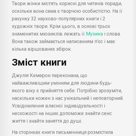
Твори жінки містять корисні для читачів поради,
оскільки вона сама є творчою особистістю. На її
рахунку 32 науково-популярних книги і 2
художніх твори. Крім цього, в основі трьох
знаменитих мюзиклів лежать її
Музика
і слова.
Вона також займається написанням п'єс і має
кілька віршованих збірок.
Зміст книги
Джулія Кемерон переконана, що
найважливішим умінням для людини будь-
якого віку є прийняття себе. Потрібно зрозуміти,
наскільки кожен з нас унікальний і неповторний.
Усвідомлення власної індивідуальності і
несхожості на інших допоможе знайти сенс
життя і знайти заняття до душі.
На сторінках книги письменниця розмістила