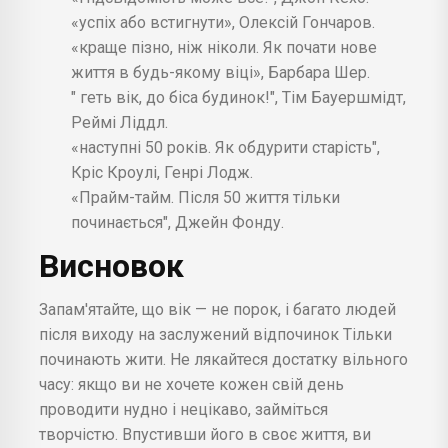
«успіх або встигнути», Олексій Гончаров.
«краще пізно, ніж ніколи. Як почати нове
життя в будь-якому віці», Барбара Шер.
" геть вік, до біса будинок!", Тім Бауершмідт,
Реймі Ліддл.
«наступні 50 років. Як обдурити старість",
Кріс Кроулі, Генрі Лодж.
«Прайм-тайм. Після 50 життя тільки
починається", Джейн Фонду.
Висновок
Запам'ятайте, що вік — не порок, і багато людей
після виходу на заслужений відпочинок Тільки
починають жити. Не лякайтеся достатку вільного
часу: якщо ви не хочете кожен свій день
проводити нудно і нецікаво, займіться
творчістю. Впустивши його в своє життя, ви