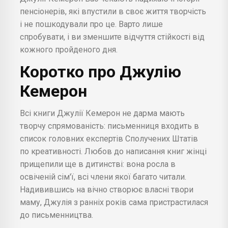
пенсіонерів, які впустили в своє життя творчість
і не пошкодували про це. Варто лише
спробувати, і ви зменшите відчуття стійкості від
кожного пройденого дня.
Коротко про Джулію
Кемерон
Всі книги Джулії Кемерон не дарма мають
творчу спрямованість: письменниця входить в
список головних експертів Сполучених Штатів
по креативності. Любов до написання книг жінці
прищепили ще в дитинстві: вона росла в
освіченій сім'ї, всі члени якої багато читали.
Надивившись на вічно створює власні твори
маму, Джулія з ранніх років сама пристрастилася
до письменництва.