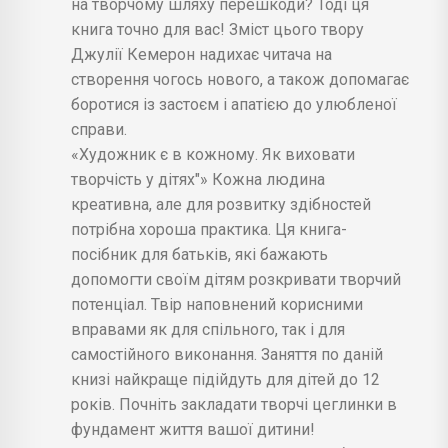
на творчому шляху перешкоди? Тоді ця
книга точно для вас! Зміст цього твору
Джулії Кемерон надихає читача на
створення чогось нового, а також допомагає
боротися із застоєм і апатією до улюбленої
справи.
«Художник є в кожному. Як виховати
творчість у дітях"» Кожна людина
креативна, але для розвитку здібностей
потрібна хороша практика. Ця книга-
посібник для батьків, які бажають
допомогти своїм дітям розкривати творчий
потенціал. Твір наповнений корисними
вправами як для спільного, так і для
самостійного виконання. Заняття по даній
книзі найкраще підійдуть для дітей до 12
років. Почніть закладати творчі цеглинки в
фундамент життя вашої дитини!