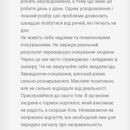
робить неусвідомлено, а тому що звик це
робити день у день. Однак усвідомлення і
повний розбір цієї проблеми дозволить
швидше позбутися від речей, які тягнуть на
дно.
Не живіть себе надіями та помилковими
очікуваннями. Не завжди реальний
результат перевершує очікування людини.
Через це ми часто страждаємо і впадаємо в
зневіру. Чи не накручуйте себе заздалегідь.
Завищуючи очікування, високий ризик
сильно розчаруватися. Мислите позитивно,
але не сильно відходьте від реальності.
Прислухайтеся до свого тіла. В організмі
людини є гормон кортизол, який викликає
не радість, а скоріше біль. Незважаючи на
неприємні відчуття, він необхідний нам для
передачі сигналу про неправильність