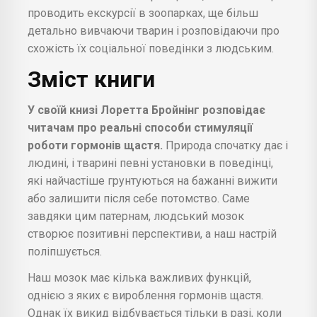
проводить екскурсії в зоопарках, ще більш
детально вивчаючи тварин і розповідаючи про
схожість їх соціальної поведінки з людським.
Зміст книги
У своїй книзі Лоретта Бройнінг розповідає
читачам про реальні способи стимуляції
роботи гормонів щастя.
Природа спочатку дає і
людині, і тварині певні установки в поведінці,
які найчастіше грунтуються на бажанні вижити
або залишити після себе потомство. Саме
завдяки цим патернам, людський мозок
створює позитивні перспективи, а наш настрій
поліпшується.
Наш мозок має кілька важливих функцій,
однією з яких є вироблення гормонів щастя.
Однак їх викид відбувається тільки в разі, коли