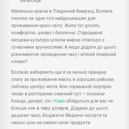
на місяць
Маленька країна в Південній Америці, Болівія,
очолює не один топ найдешевших для
проживання країн світу. Жити тут досить
комфортно, цікаво і безпечно. Стародавня
місцева культура цілком мирно співіснує з
сучасними зручностями. А якщо додати до цього
різноманітне проведення часу і м'який помірний
клімат?
Болівію вибирають ще й за низьку орендну
плату за проживання навіть в хороших районах
поблизу центру міста. Але справжній сюрприз
чекає в ресторанах-смачний суп — основне
блюдо, десерт, сік і
Кава
обійдуться для вас не
більше ніж в пару доларів. Додамо до цього
дешеве таксі, бюджетні Медичні послуги та
низькі ціни на смачні свіжі продукти.