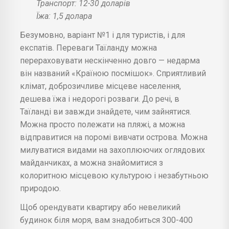
Транспорт: 12-30 доларів
Їжа: 1,5 долара
Безумовно, варіант №1 і для туристів, і для
експатів. Переваги Таїланду можна
перераховувати нескінченно довго — недарма
він названий «Країною посмішок». Сприятливий
клімат, доброзичливе місцеве населення,
дешева їжа і недорогі розваги. До речі, в
Таїланді ви завжди знайдете, чим зайнятися.
Можна просто полежати на пляжі, а можна
відправитися на поромі вивчати острова. Можна
милуватися видами на захоплюючих оглядових
майданчиках, а можна знайомитися з
колоритною місцевою культурою і незабутньою
природою.
Щоб орендувати квартиру або невеликий
будинок біля моря, вам знадобиться 300-400