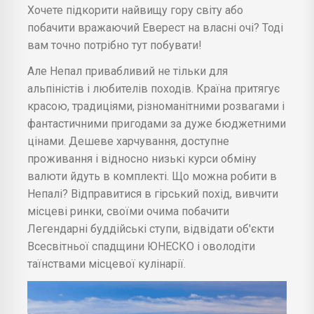
Хочете підкорити найвищу гору світу або
побачити вражаючий Еверест на власні очі? Тоді
вам точно потрібно тут побувати!
Але Непал привабливий не тільки для
альпіністів і любителів походів. Країна притягує
красою, традиціями, різноманітними розвагами і
фантастичними пригодами за дуже бюджетними
цінами. Дешеве харчування, доступне
проживання і відносно низькі курси обміну
валюти йдуть в комплекті. Що можна робити в
Непалі? Відправитися в гірський похід, вивчити
місцеві ринки, своїми очима побачити
Легендарні буддійські ступи, відвідати об'єкти
Всесвітньої спадщини ЮНЕСКО і оволодіти
таїнствами місцевої кулінарії.