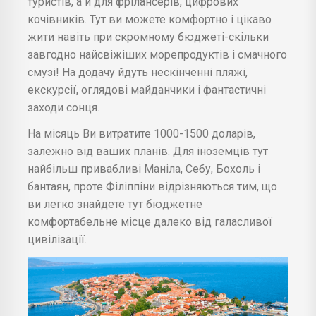
туристів, а й для фрілансерів, цифрових
кочівників. Тут ви можете комфортно і цікаво
жити навіть при скромному бюджеті-скільки
завгодно найсвіжіших морепродуктів і смачного
смузі! На додачу йдуть нескінченні пляжі,
екскурсії, оглядові майданчики і фантастичні
заходи сонця.
На місяць Ви витратите 1000-1500 доларів,
залежно від ваших планів. Для іноземців тут
найбільш привабливі Маніла, Себу, Бохоль і
бантаян, проте Філіппіни відрізняються тим, що
ви легко знайдете тут бюджетне
комфортабельне місце далеко від галасливої
цивілізації.