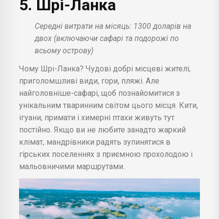
5. Шрі-Ланка
Середні витрати на місяць: 1300 доларів на
двох (включаючи сафарі та подорожі по
всьому острову)
Чому Шрі-Ланка? Чудові добрі місцеві жителі,
приголомшливі види, гори, пляжі. Але
найголовніше-сафарі, щоб познайомитися з
унікальним тваринним світом цього місця. Кити,
ігуани, примати і химерні птахи живуть тут
постійно. Якщо ви не любите занадто жаркий
клімат, мандрівники радять зупинятися в
гірських поселеннях з приємною прохолодою і
мальовничими маршрутами.