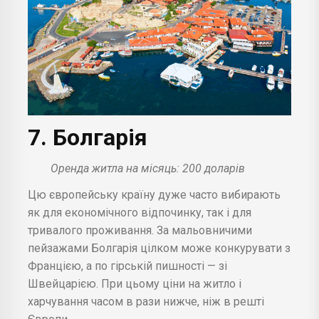
7. Болгарія
Оренда житла на місяць: 200 доларів
Цю європейську країну дуже часто вибирають
як для економічного відпочинку, так і для
тривалого проживання. За мальовничими
пейзажами Болгарія цілком може конкурувати з
Францією, а по гірській пишності — зі
Швейцарією. При цьому ціни на житло і
харчування часом в рази нижче, ніж в решті