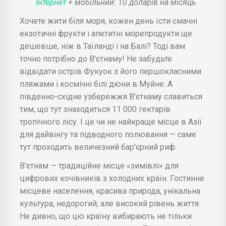
Інтернет
+ мобільний: 10 доларів на місяць
Хочете жити біля моря, кожен день їсти смачні
екзотичні фрукти і апетитні морепродукти ще
дешевше, ніж в Таїланді і на Балі? Тоді вам
точно потрібно до В'єтнаму! Не забудьте
відвідати острів Фукуок з його першокласними
пляжами і космічні білі дюни в Муйне. А
південно-східне узбережжя В'єтнаму славиться
тим, що тут знаходиться 11 000 гектарів
тропічного лісу. І це чи не найкраще місце в Азії
для дайвінгу та підводного полювання — саме
тут проходить величезний бар'єрний риф.
В'єтнам — традиційне місце «зимівлі» для
цифрових кочівників з холодних країн. Гостинне
місцеве населення, красива природа, унікальна
культура, недорогий, але високий рівень життя.
Не дивно, що цю країну вибирають не тільки