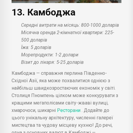
13. Камбоджа
Середні витрати на місяць: 800-1000 доларів
Місячна оренда 2-кімнатної квартири: 225-
500 доларів
Їжа: 5 доларів
Морепродукти: 1-2 долари
Візит до лікаря: 5-25 доларів
Камбоджа — справжня перлина Південно-
Східної Азії, яка може похвалитися однією з
найбільш швидкозростаючих економік у світі.
Столиця Пномпень цілком може конкурувати з
кращими мегаполісами світу-жваві вулиці,
хмарочоси, шикарні
Ресторани
. Додайте до
цього унікальну архітектуру, численні галереї
мистецтва та чудову місцеву кухню! До речі,
одна з основних валют в Камбоджі —