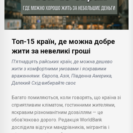
Топ-15 країн, де можна добре
жити за невеликі гроші
П'ятнадцять райських країн, де можна дешево
жити з комфортними умовами і яскравими
враженнями. Європа, Азія, Південна Америка,
Далекий Схід-вибирайте своє
Багато помиляються, коли говорять, що країна зі
сприятливим кліматом, гостинними жителями,
яскравим різноманітним дозвіллям — це
обов'язково дорого. Редакція WorldBank
дослідила відгуки мандрівників, мігрантів і