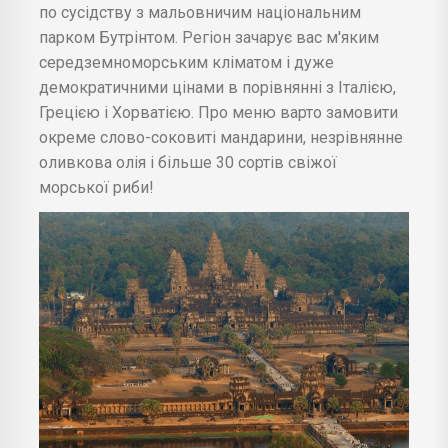
по сусідству з мальовничим національним
парком Бутрінтом. Регіон зачарує вас м'яким
середземноморським кліматом і дуже
демократичними цінами в порівнянні з Італією,
Грецією і Хорватією. Про меню варто замовити
окреме слово-соковиті мандарини, незрівнянне
оливкова олія і більше 30 сортів свіжої
морської риби!