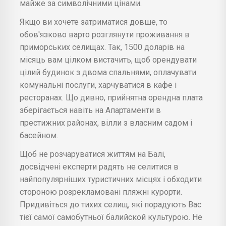
майже за символічними цінами.
Якщо ви хочете затриматися довше, то
обов'язково варто розглянути проживання в
приморських селищах. Так, 1500 доларів на
місяць вам цілком вистачить, щоб орендувати
цілий будинок з двома спальнями, оплачувати
комунальні послуги, харчуватися в кафе і
ресторанах. Що дивно, прийнятна орендна плата
зберігається навіть на Апартаменти в
престижних районах, вілли з власним садом і
басейном.
Щоб не розчаруватися життям на Балі,
досвідчені експерти радять не селитися в
найпопулярніших туристичних місцях і обходити
стороною розрекламовані пляжні курорти.
Придивіться до тихих селищ, які порадують Вас
тієї самої самобутньої балийской культурою. Не