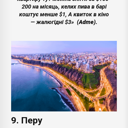
200 на місяць, келих пива в барі
коштує менше $1, А квиток в кіно
— жалюгідні $3»
(Adme).
9. Перу