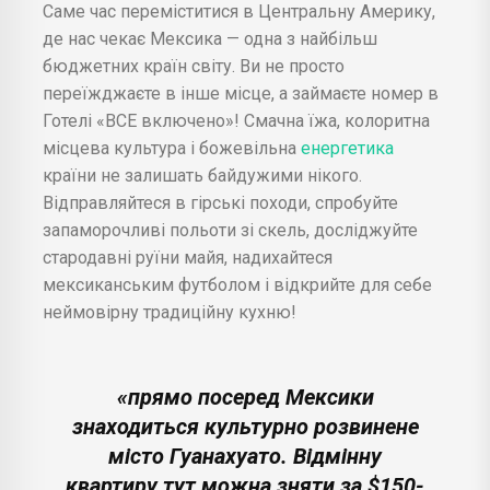
Саме час переміститися в Центральну Америку,
де нас чекає Мексика — одна з найбільш
бюджетних країн світу. Ви не просто
переїжджаєте в інше місце, а займаєте номер в
Готелі «ВСЕ включено»! Смачна їжа, колоритна
місцева культура і божевільна
енергетика
країни не залишать байдужими нікого.
Відправляйтеся в гірські походи, спробуйте
запаморочливі польоти зі скель, досліджуйте
стародавні руїни майя, надихайтеся
мексиканським футболом і відкрийте для себе
неймовірну традиційну кухню!
«прямо посеред Мексики
знаходиться культурно розвинене
місто Гуанахуато. Відмінну
квартиру тут можна зняти за $150-