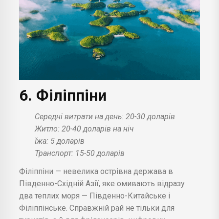
6. Філіппіни
Середні витрати на день: 20-30 доларів
Житло: 20-40 доларів на ніч
Їжа: 5 доларів
Транспорт: 15-50 доларів
Філіппіни — невелика острівна держава в
Південно-Східній Азії, яке омивають відразу
два теплих моря — Південно-Китайське і
Філіппінське. Справжній рай не тільки для