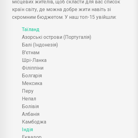
місцевих жителів, щоб скласти для вас список
країн світу, де можна добре жити навіть зі
скромним бюджетом. У наш топ-15 увійшли:
Таїланд
Азорські острови (Португалія)
Балі (Індонезія)
В'єтнам
Шрі-Ланка
Філіппіни
Болгарія
Мексика
Перу
Непал
Болівія
Албанія
Камбоджа
Індія
Еквадор