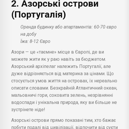
2. Азорські острови
(Португалія)
Оренда будинку або апартаментів: 60-70 євро
на добу
Їжа: 8-12 Євро
Азори — це «таємне» місце в Європі, де ви
можете жити як у раю навіть за бюджетом.
Азорський архіпелаг належить Португалії, але
дуже відрізняється від материка за цінами. Що
стосується умов життя на островах, їх нереально
описати словами. Безкрайній Атлантичний океан,
мальовничі гори, соковита зелень, незрівнянні
водоспади і унікальна природа, яку ви більше не
зустрінете ніде!
Азорські острови прямо показані тим, хто бажає
побути подалі від цивілізації, відпочити від суєти