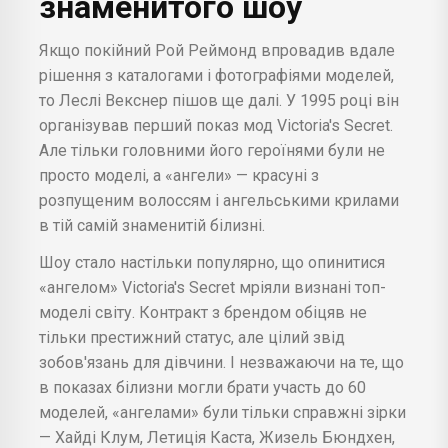
знаменитого шоу
Якщо покійний Рой Реймонд впровадив вдале
рішення з каталогами і фотографіями моделей,
то Леслі Векснер пішов ще далі. У 1995 році він
організував перший показ мод Victoria's Secret.
Але тільки головними його героїнями були не
просто моделі, а «ангели» — красуні з
розпущеним волоссям і ангельськими крилами
в тій самій знаменитій білизні.
Шоу стало настільки популярно, що опинитися
«ангелом» Victoria's Secret мріяли визнані топ-
моделі світу. Контракт з брендом обіцяв не
тільки престижний статус, але цілий звід
зобов'язань для дівчини. І незважаючи на те, що
в показах білизни могли брати участь до 60
моделей, «ангелами» були тільки справжні зірки
— Хайді Клум, Летиція Каста, Жизель Бюндхен,