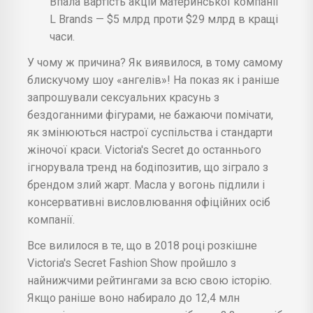
Впала вартість акцій материнської компанії
L Brands — $5 млрд проти $29 млрд в кращі
часи.
У чому ж причина? Як виявилося, в тому самому
блискучому шоу «ангелів»! На показ як і раніше
запрошували сексуальних красунь з
бездоганними фігурами, не бажаючи помічати,
як змінюються настрої суспільства і стандарти
жіночої краси. Victoria's Secret до останнього
ігнорувала тренд на бодіпозитив, що зіграло з
брендом злий жарт. Масла у вогонь підлили і
консервативні висловлювання офіційних осіб
компанії.
Все вилилося в те, що в 2018 році розкішне
Victoria's Secret Fashion Show пройшло з
найнижчими рейтингами за всю свою історію.
Якщо раніше воно набирало до 12,4 млн