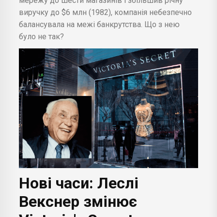
мережу до шести магазинів і збільшив річну
виручку до $6 млн (1982), компанія небезпечно
балансувала на межі банкрутства. Що з нею
було не так?
Нові часи: Леслі
Векснер змінює