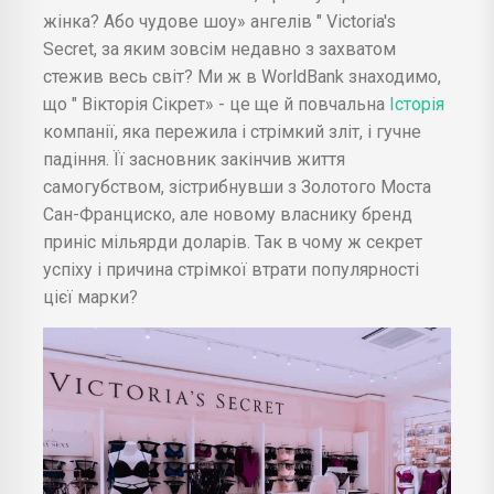
жінка? Або чудове шоу» ангелів " Victoria's
Secret, за яким зовсім недавно з захватом
стежив весь світ? Ми ж в WorldBank знаходимо,
що " Вікторія Сікрет» - це ще й повчальна
Історія
компанії, яка пережила і стрімкий зліт, і гучне
падіння. Її засновник закінчив життя
самогубством, зістрибнувши з Золотого Моста
Сан-Франциско, але новому власнику бренд
приніс мільярди доларів. Так в чому ж секрет
успіху і причина стрімкої втрати популярності
цієї марки?