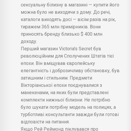
сексуальну білизну в магазині — купити його
можна було не виходячи з дому. До речі,
каталоги виходять досі — вісім разів на рік,
тиражем 365 млн примірників. Вони
приносять бренду близько $ 400 млн
доходу.
Перший магазин Victoria's Secret був
революційним для Сполучених Штатів тієї
епохи. Він вміщував європейську
елегантність і доброзичливу обстановку, був
затишним і стильним. Предмети
Вікторіанської епохи поєднувалися з
манекенами, на яких були представлені
комплекти нижньої білизни. Не потрібно
було шукати потрібну модель на полицях, а
турботливі консультанти завжди були готові
відповісти на питання.
Якщо Рей Реймонд піклувався про