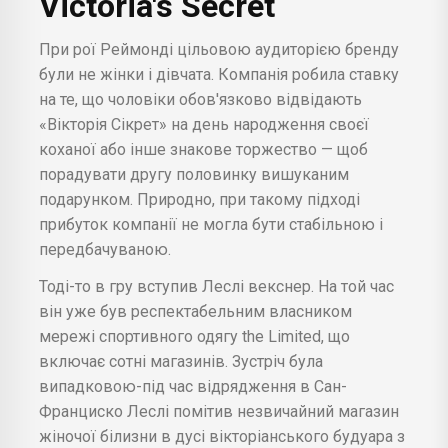
Victoria's Secret
При рої Реймонді цільовою аудиторією бренду
були не жінки і дівчата. Компанія робила ставку
на те, що чоловіки обов'язково відвідають
«Вікторія Сікрет» на день народження своєї
коханої або інше знакове торжество — щоб
порадувати другу половинку вишуканим
подарунком. Природно, при такому підході
прибуток компанії не могла бути стабільною і
передбачуваною.
Тоді-то в гру вступив Леслі векснер. На той час
він уже був респектабельним власником
мережі спортивного одягу the Limited, що
включає сотні магазинів. Зустріч була
випадковою-під час відрядження в Сан-
Франциско Леслі помітив незвичайний магазин
жіночої білизни в дусі вікторіанського будуара з