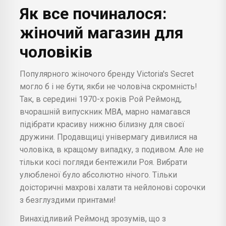
Як все починалося:
жіночий магазин для
чоловіків
Популярного жіночого бренду Victoria's Secret
могло б і не бути, якби не чоловіча скромність!
Так, в середині 1970-х років Рой Реймонд,
вчорашній випускник MBA, марно намагався
підібрати красиву нижню білизну для своєї
дружини. Продавщиці універмагу дивилися на
чоловіка, в кращому випадку, з подивом. Але не
тільки косі погляди бентежили Роя. Вибрати
улюбленої було абсолютно нічого. Тільки
доісторичні махрові халати та нейлонові сорочки
з безглуздими принтами!
Винахідливий Реймонд зрозумів, що з