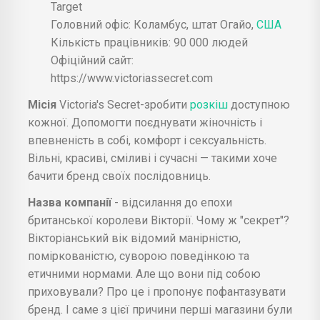
Target
Головний офіс: Коламбус, штат Огайо,
США
Кількість працівників: 90 000 людей
Офіційний сайт:
https://www.victoriassecret.com
Місія
Victoria's Secret-зробити
розкіш
доступною
кожної. Допомогти поєднувати жіночність і
впевненість в собі, комфорт і сексуальність.
Вільні, красиві, сміливі і сучасні — такими хоче
бачити бренд своїх послідовниць.
Назва компанії
- відсилання до епохи
британської королеви Вікторії. Чому ж "секрет"?
Вікторіанський вік відомий манірністю,
поміркованістю, суворою поведінкою та
етичними нормами. Але що вони під собою
приховували? Про це і пропонує пофантазувати
бренд. І саме з цієї причини перші магазини були