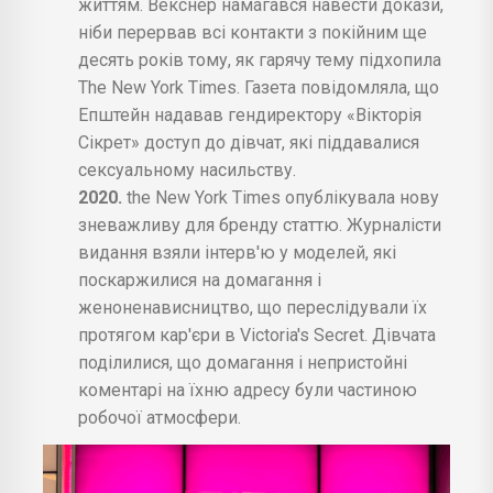
життям. Векснер намагався навести докази,
ніби перервав всі контакти з покійним ще
десять років тому, як гарячу тему підхопила
The New York Times. Газета повідомляла, що
Епштейн надавав гендиректору «Вікторія
Сікрет» доступ до дівчат, які піддавалися
сексуальному насильству.
2020.
the New York Times опублікувала нову
зневажливу для бренду статтю. Журналісти
видання взяли інтерв'ю у моделей, які
поскаржилися на домагання і
женоненависництво, що переслідували їх
протягом кар'єри в Victoria's Secret. Дівчата
поділилися, що домагання і непристойні
коментарі на їхню адресу були частиною
робочої атмосфери.