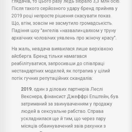
глядачів, то цього разу ледь зібрало 3,3 млн осіб.
Після такого серйозного удару бренд прийняв у
2019 році непросте рішення скасувати показ.
Що, втім, зовсім не засмутило громадськість.
Падіння шоу "ангелів «назвали»цвяхом у труну
архаїчних чоловічих уявлень про жіночу красу".
На жаль, невдача виявилася лише верхівкою
айсберга. Бренд тільки намагався
реабілітуватися, запросивши до співпраці
нестандартних моделей, як потрапив у цілий
потік гучних репутаційних скандалів:
2019.
один з ділових партнерів Леслі
Векснера, фінансист Джеффрі Епштейн, був
затриманий за звинуваченням у продажу
людей в сексуальне рабство. Справа
ускладнилася ще й тим, що через пару
місяців обвинувачений звів рахунки з