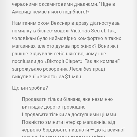
червоними оксамитовими диванами. "Ніде в
Америці немає нічого подібного!»
Намітаним оком Векснер відразу діагностував
помилку в бізнес-моделі Victoria's Secret. Так,
чоловікам було неймовірно комфортно в таких
магазинах, але хто думав про жінок? Вони як і
раніше відчували себе ніяково, чому і не
поспішали до «Вікторії Сікрет». Так як компанії
загрожувало розорення, Леслі без праці
викупив її «всього» за $1 млн.
Що він зробив?
Продавати тільки білизна, яке незмінно
виглядає дорого і розкішно.
І продавати тільки за доступними цінами.
Повністю змінити інтер'єр магазинів: від
червоно-бордового пишноти — до класичної