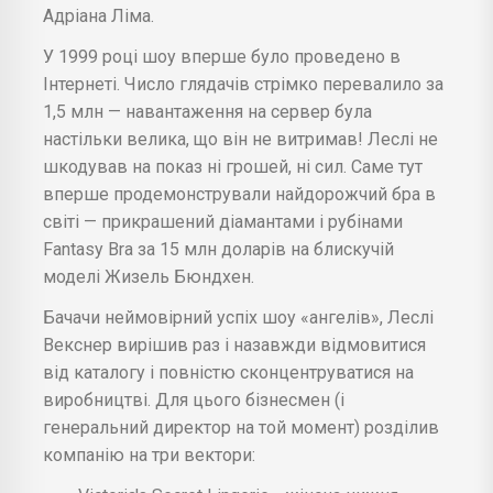
Адріана Ліма.
У 1999 році шоу вперше було проведено в
Інтернеті. Число глядачів стрімко перевалило за
1,5 млн — навантаження на сервер була
настільки велика, що він не витримав! Леслі не
шкодував на показ ні грошей, ні сил. Саме тут
вперше продемонстрували найдорожчий бра в
світі — прикрашений діамантами і рубінами
Fantasy Bra за 15 млн доларів на блискучій
моделі Жизель Бюндхен.
Бачачи неймовірний успіх шоу «ангелів», Леслі
Векснер вирішив раз і назавжди відмовитися
від каталогу і повністю сконцентруватися на
виробництві. Для цього бізнесмен (і
генеральний директор на той момент) розділив
компанію на три вектори: