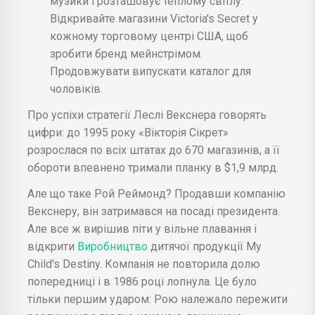
музики і розташовує теплому світлу.
Відкривайте магазини Victoria's Secret у
кожному торговому центрі США, щоб
зробити бренд мейнстрімом.
Продовжувати випускати каталог для
чоловіків.
Про успіхи стратегії Леслі Векснера говорять
цифри: до 1995 року «Вікторія Сікрет»
розрослася по всіх штатах до 670 магазинів, а її
обороти впевнено тримали планку в $1,9 млрд.
Але що таке Рой Реймонд? Продавши компанію
Векснеру, він затримався на посаді президента.
Але все ж вирішив піти у вільне плавання і
відкрити
Виробництво
дитячої продукції My
Child's Destiny. Компанія не повторила долю
попередниці і в 1986 році лопнула. Це було
тільки першим ударом: Рою належало пережити