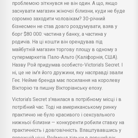
проблемою зіткнувся не він один. А що, якщо
заснувати магазин жіночої білизни, куди не буде
соромно заходити чоловікам? 30-річний
бізнесмен не став довго роздумувати, взяв у
борг $80 000: частина у банку, а частина у
родичів. На ці кошти він орендував під
майбутній магазин торгову площу в одному з
супермаркетів Пало-Альто (Каліфорнія, США).
Назву Рой придумав особисто-Victoria's Secret. І
ні, це не ім'я його дружини, яку насправді звали
Геє. Нейме бренда має посилання на королеву
Вікторію та пишну Вікторіанську епоху.
Victoria's Secret з'явилася в потрібному місці і в
потрібний час. Тоді на американському ринку
практично не було красивого і сексуального
нижньої білизни — конкуренти робили ставку на
практичність і довговічність. Влаштувавшись у
порожній ніші, Реймонд тільки в перший рік