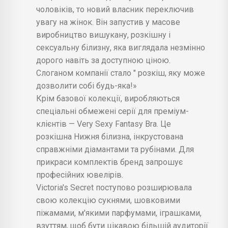
чоловіків, то новий власник переключив
увагу на жінок. Він запустив у масове
виробництво вишукану, розкішну і
сексуальну білизну, яка виглядала незмінно
дорого навіть за доступною ціною.
Слоганом компанії стало " розкіш, яку може
дозволити собі будь-яка!»
Крім базової колекції, виробляються
спеціальні обмежені серії для преміум-
клієнтів — Very Sexy Fantasy Bra. Це
розкішна Нижня білизна, інкрустована
справжніми діамантами та рубінами. Для
прикраси комплектів бренд запрошує
професійних ювелірів.
Victoria's Secret поступово розширювала
свою колекцію сукнями, шовковими
піжамами, м'якими парфумами, іграшками,
взуттям, щоб бути цікавою більшій аудиторії