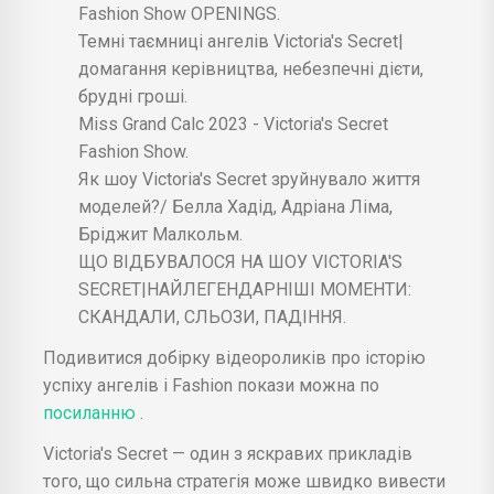
Fashion Show OPENINGS.
Темні таємниці ангелів Victoria's Secret|
домагання керівництва, небезпечні дієти,
брудні гроші.
Miss Grand Calc 2023 - Victoria's Secret
Fashion Show.
Як шоу Victoria's Secret зруйнувало життя
моделей?/ Белла Хадід, Адріана Ліма,
Бріджит Малкольм.
ЩО ВІДБУВАЛОСЯ НА ШОУ VICTORIA'S
SECRET|НАЙЛЕГЕНДАРНІШІ МОМЕНТИ:
СКАНДАЛИ, СЛЬОЗИ, ПАДІННЯ.
Подивитися добірку відеороликів про історію
успіху ангелів і Fashion покази можна по
посиланню
.
Victoria's Secret — один з яскравих прикладів
того, що сильна стратегія може швидко вивести