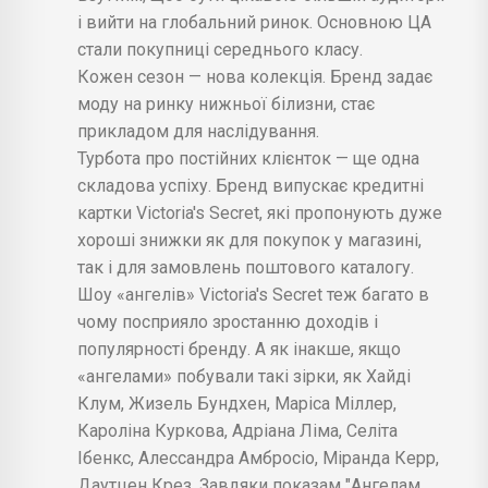
і вийти на глобальний ринок. Основною ЦА
стали покупниці середнього класу.
Кожен сезон — нова колекція. Бренд задає
моду на ринку нижньої білизни, стає
прикладом для наслідування.
Турбота про постійних клієнток — ще одна
складова успіху. Бренд випускає кредитні
картки Victoria's Secret, які пропонують дуже
хороші знижки як для покупок у магазині,
так і для замовлень поштового каталогу.
Шоу «ангелів» Victoria's Secret теж багато в
чому посприяло зростанню доходів і
популярності бренду. А як інакше, якщо
«ангелами» побували такі зірки, як Хайді
Клум, Жизель Бундхен, Маріса Міллер,
Кароліна Куркова, Адріана Ліма, Селіта
Ібенкс, Алессандра Амбросіо, Міранда Керр,
Даутцен Крез. Завдяки показам "Ангелам