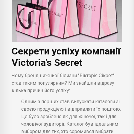
Секрети успіху компанії
Victoria's Secret
Чому бренд нижньої білизни "Вікторія Сікрет"
став таким популярним? Ми знайшли відразу
кілька причин його успіху:
Одним з перших став випускати каталоги зі
своєю продукцією і відправляти їх поштою.
Це було зроблено як для жіночої, так і для
чоловічої аудиторії. Каталог був ідеальним
вибором для тих, хто соромився вибрати