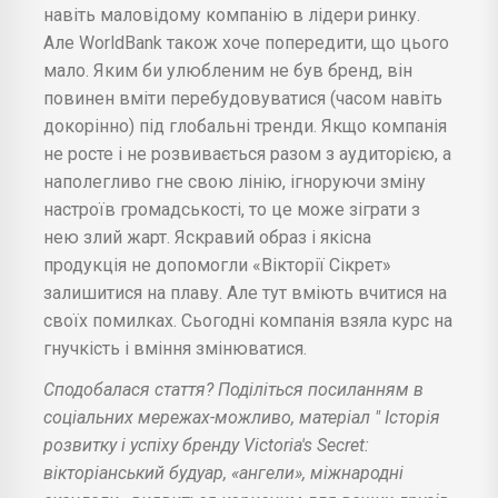
навіть маловідому компанію в лідери ринку.
Але WorldBank також хоче попередити, що цього
мало. Яким би улюбленим не був бренд, він
повинен вміти перебудовуватися (часом навіть
докорінно) під глобальні тренди. Якщо компанія
не росте і не розвивається разом з аудиторією, а
наполегливо гне свою лінію, ігноруючи зміну
настроїв громадськості, то це може зіграти з
нею злий жарт. Яскравий образ і якісна
продукція не допомогли «Вікторії Сікрет»
залишитися на плаву. Але тут вміють вчитися на
своїх помилках. Сьогодні компанія взяла курс на
гнучкість і вміння змінюватися.
Сподобалася стаття? Поділіться посиланням в
соціальних мережах-можливо, матеріал " Історія
розвитку і успіху бренду Victoria's Secret:
вікторіанський будуар, «ангели», міжнародні