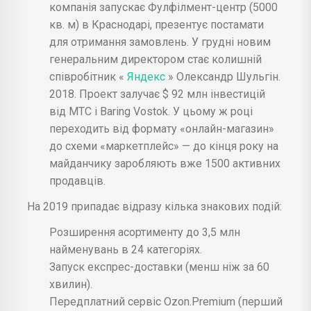
компанія запускає Фулфілмент-центр (5000
кв. м) в Краснодарі, презентує постамати
для отримання замовлень. У грудні новим
генеральним директором стає колишній
співробітник «
Яндекс
» Олександр Шульгін.
2018. Проект залучає $ 92 млн інвестицій
від МТС і Baring Vostok. У цьому ж році
переходить від формату «онлайн-магазин»
до схеми «маркетплейс» — до кінця року на
майданчику заробляють вже 1500 активних
продавців.
На 2019 припадає відразу кілька знакових подій:
Розширення асортименту до 3,5 млн
найменувань в 24 категоріях.
Запуск експрес-доставки (менш ніж за 60
хвилин).
Передплатний сервіс Ozon.Premium (перший