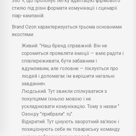
360°», що пропонує легку адаптацію фірмового
стилю під різні формати комунікації і сценарії
піар-кампаній.
Brand Ozon характеризується трьома основними
якостями:
Живий. "Наш бренд справжній. Він не
соромиться проявляти емоції — вміє радіти і
співпереживати, бути забавним і
вдумливим, але головне — піклується про
людей і допомагає їм вирішити нагальні
завдання».
Людський. Тут звикли спілкуватися з
покупцями їхньою мовою і не
ускладнювати комунікацію. Тому з назви "
Озон.ру "прибрали". ru".
Відкритий. Тут цінують зворотний зв'язок і
позиціонують себе як товариську команду