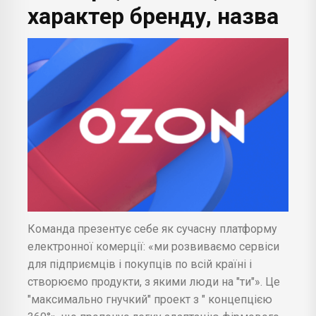
характер бренду, назва
Команда презентує себе як сучасну платформу
електронної комерції: «ми розвиваємо сервіси
для підприємців і покупців по всій країні і
створюємо продукти, з якими люди на "ти"». Це
"максимально гнучкий" проект з " концепцією