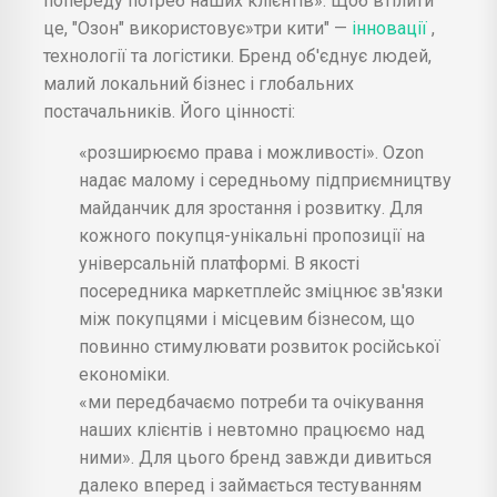
попереду потреб наших клієнтів». Щоб втілити
це, "Озон" використовує»три кити" —
інновації
,
технології та логістики. Бренд об'єднує людей,
малий локальний бізнес і глобальних
постачальників. Його цінності:
«розширюємо права і можливості». Ozon
надає малому і середньому підприємництву
майданчик для зростання і розвитку. Для
кожного покупця-унікальні пропозиції на
універсальній платформі. В якості
посередника маркетплейс зміцнює зв'язки
між покупцями і місцевим бізнесом, що
повинно стимулювати розвиток російської
економіки.
«ми передбачаємо потреби та очікування
наших клієнтів і невтомно працюємо над
ними». Для цього бренд завжди дивиться
далеко вперед і займається тестуванням