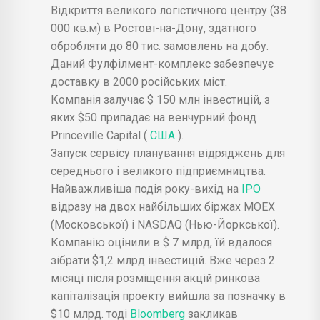
Відкриття великого логістичного центру (38
000 кв.м) в Ростові-на-Дону, здатного
обробляти до 80 тис. замовлень на добу.
Даний Фулфілмент-комплекс забезпечує
доставку в 2000 російських міст.
Компанія залучає $ 150 млн інвестицій, з
яких $50 припадає на венчурний фонд
Princeville Capital (
США
).
Запуск сервісу планування відряджень для
середнього і великого підприємництва.
Найважливіша подія року-вихід на
IPO
відразу на двох найбільших біржах MOEX
(Московської) і NASDAQ (Нью-Йоркської).
Компанію оцінили в $ 7 млрд, їй вдалося
зібрати $1,2 млрд інвестицій. Вже через 2
місяці після розміщення акцій ринкова
капіталізація проекту вийшла за позначку в
$10 млрд. тоді
Bloomberg
закликав