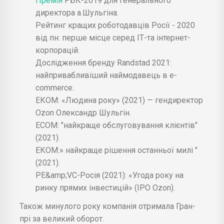
Премія
РБК-2019 для генерального
директора а.Шульгіна.
Рейтинг кращих роботодавців Росії - 2020
від пн: перше місце серед ІТ-та інтернет-
корпорацій.
Дослідження бренду Randstad 2021:
найпривабливіший наймодавець в e-
commerce.
ЕКОМ: «Людина року» (2021) — гендиректор
Ozon Олександр Шульгін.
ECOM: "найкраще обслуговування клієнтів"
(2021).
ЕКОМ:» найкраще рішення останньої милі "
(2021).
PE&amp;VC-Росія (2021): «Угода року на
ринку прямих інвестицій» (IPO Ozon).
Також минулого року компанія отримала Гран-
прі за великий оборот.