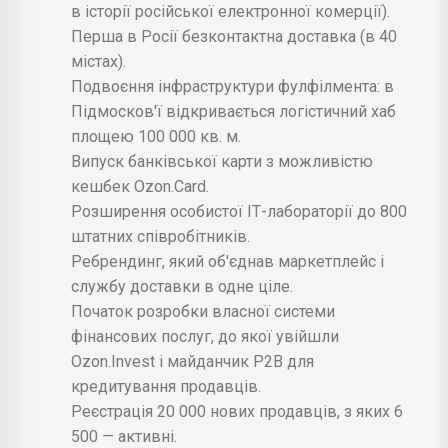
в історії російської електронної комерції).
Перша в Росії безконтактна доставка (в 40
містах).
Подвоєння інфраструктури фулфілмента: в
Підмосков'ї відкривається логістичний хаб
площею 100 000 кв. м.
Випуск банківської карти з можливістю
кешбек Ozon.Card.
Розширення особистої ІТ-лабораторії до 800
штатних співробітників.
Ребрендинг, який об'єднав маркетплейс і
службу доставки в одне ціле.
Початок розробки власної системи
фінансових послуг, до якої увійшли
Ozon.Invest і майданчик Р2В для
кредитування продавців.
Реєстрація 20 000 нових продавців, з яких 6
500 — активні.