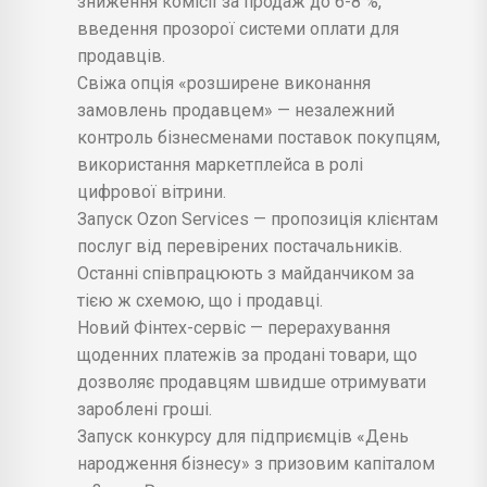
зниження комісії за продаж до 6-8 %,
введення прозорої системи оплати для
продавців.
Свіжа опція «розширене виконання
замовлень продавцем» — незалежний
контроль бізнесменами поставок покупцям,
використання маркетплейса в ролі
цифрової вітрини.
Запуск Ozon Services — пропозиція клієнтам
послуг від перевірених постачальників.
Останні співпрацюють з майданчиком за
тією ж схемою, що і продавці.
Новий Фінтех-сервіс — перерахування
щоденних платежів за продані товари, що
дозволяє продавцям швидше отримувати
зароблені гроші.
Запуск конкурсу для підприємців «День
народження бізнесу» з призовим капіталом