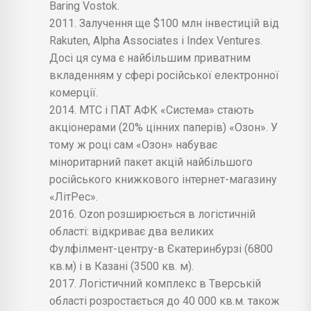
Baring Vostok.
2011. Залучення ще $100 млн інвестицій від
Rakuten, Alpha Associates і Index Ventures.
Досі ця сума є найбільшим приватним
вкладенням у сфері російської електронної
комерції.
2014. МТС і ПАТ АФК «Система» стають
акціонерами (20% цінних паперів) «Озон». У
тому ж році сам «Озон» набуває
міноритарний пакет акцій найбільшого
російського книжкового інтернет-магазину
«ЛітРес».
2016. Ozon розширюється в логістичній
області: відкриває два великих
Фулфілмент-центру-в Єкатеринбурзі (6800
кв.м) і в Казані (3500 кв. м).
2017. Логістичний комплекс в Тверській
області розростається до 40 000 кв.м. також