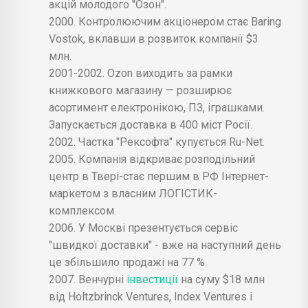
акцій молодого "Озон".
2000. Контролюючим акціонером стає Baring
Vostok, вклавши в розвиток компанії $3
млн.
2001-2002. Ozon виходить за рамки
книжкового магазину — розширює
асортимент електронікою, ПЗ, іграшками.
Запускається доставка в 400 міст Росії.
2002. Частка "Рексофта" купується Ru-Net.
2005. Компанія відкриває розподільний
центр в Твері-стає першим в РФ Інтернет-
маркетом з власним ЛОГІСТИК-
комплексом.
2006. У Москві презентується сервіс
"швидкої доставки" - вже на наступний день
це збільшило продажі на 77 %.
2007. Венчурні
інвестиції
на суму $18 млн
від Holtzbrinck Ventures, Index Ventures і