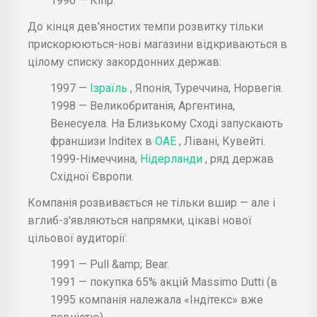
1996 — Кіпр.
До кінця дев'яностих темпи розвитку тільки
прискорюються-нові магазини відкриваються в
цілому списку закордонних держав:
1997 —
Ізраїль
, Японія, Туреччина, Норвегія.
1998 — Великобританія, Аргентина,
Венесуела. На Близькому Сході запускають
франшизи Inditex в
ОАЕ
, Лівані, Кувейті.
1999-Німеччина,
Нідерланди
, ряд держав
Східної Європи.
Компанія розвивається не тільки вшир — але і
вглиб-з'являються напрямки, цікаві нової
цільової аудиторії:
1991 — Pull &amp; Bear.
1991 — покупка 65% акцій Massimo Dutti (в
1995 компанія належала «Індітекс» вже