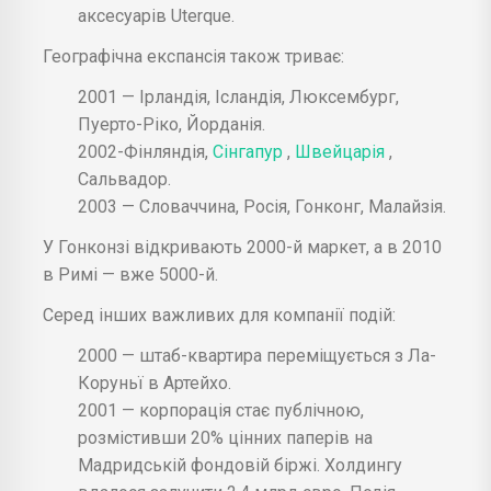
аксесуарів Uterque.
Географічна експансія також триває:
2001 — Ірландія, Ісландія, Люксембург,
Пуерто-Ріко, Йорданія.
2002-Фінляндія,
Сінгапур
,
Швейцарія
,
Сальвадор.
2003 — Словаччина, Росія, Гонконг, Малайзія.
У Гонконзі відкривають 2000-й маркет, а в 2010
в Римі — вже 5000-й.
Серед інших важливих для компанії подій:
2000 — штаб-квартира переміщується з Ла-
Коруньї в Артейхо.
2001 — корпорація стає публічною,
розмістивши 20% цінних паперів на
Мадридській фондовій біржі. Холдингу