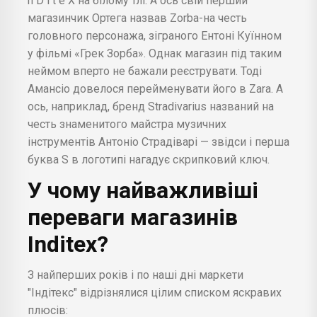
n D i t e X на білому тлі. А ось свій перший
магазинчик Ортега назвав Zorba-на честь
головного персонажа, зіграного Ентоні Куїнном
у фільмі «Грек Зорба». Однак магазин під таким
неймом вперто не бажали реєструвати. Тоді
Амансіо довелося перейменувати його в Zara. А
ось, наприклад, бренд Stradivarius названий на
честь знаменитого майстра музичних
інструментів Антоніо Страдіварі — звідси і перша
буква S в логотипі нагадує скрипковий ключ.
У чому найважливіші
переваги магазинів
Inditex?
З найперших років і по наші дні маркети
"Індітекс" відрізнялися цілим списком яскравих
плюсів: