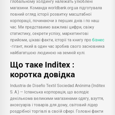
глобальному холдингу належать улюблені
магазини. Команда worldbank.org.ua підготувала
повний огляд історії розвитку масштабної
корпорації, починаючи з перших днів і по наш
час. Ми представимо важливі цифри, свіжу
статистику, секрети успіху, маркетингові
прийоми, цікаві факти, історії та книгу про
бізнес
-гігант, який в один час зробив свого засновника
найбагатшою людиною на земній кулі.
Що таке
Inditex
:
коротка довідка
Industria de Diseño Textil Sociedad Anónima (Inditex
S. A.) — Іспанська корпорація, що володіє
декількома великими магазинами одягу, взуття,
аксесуарів і товарів для дому, світовий лідер
роздрібної торгівлі в своїй сфері. Головні факти