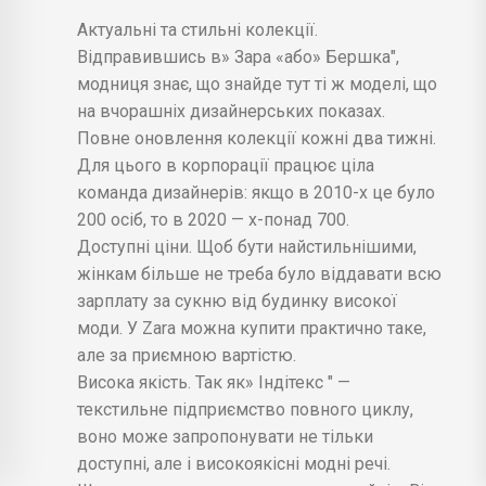
Актуальні та стильні колекції.
Відправившись в» Зара «або» Бершка",
модниця знає, що знайде тут ті ж моделі, що
на вчорашніх дизайнерських показах.
Повне оновлення колекції кожні два тижні.
Для цього в корпорації працює ціла
команда дизайнерів: якщо в 2010-х це було
200 осіб, то в 2020 — х-понад 700.
Доступні ціни. Щоб бути найстильнішими,
жінкам більше не треба було віддавати всю
зарплату за сукню від будинку високої
моди. У Zara можна купити практично таке,
але за приємною вартістю.
Висока якість. Так як» Індітекс " —
текстильне підприємство повного циклу,
воно може запропонувати не тільки
доступні, але і високоякісні модні речі.