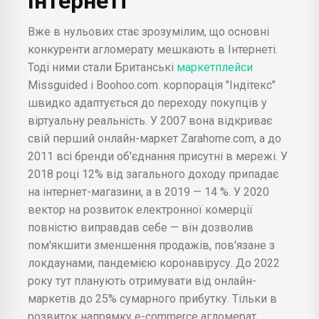
Інтернеті
Вже в нульових стає зрозумілим, що основні
конкуренти агломерату мешкають в Інтернеті.
Тоді ними стали Британські
маркетплейси
Missguided і Boohoo.com. корпорація "Індітекс"
швидко адаптується до переходу покупців у
віртуальну реальність. У 2007 вона відкриває
свій перший онлайн-маркет Zarahome.com, а до
2011 всі бренди об'єднання присутні в мережі. У
2018 році 12% від загального доходу припадає
на інтернет-магазини, а в 2019 — 14 %. У 2020
вектор на розвиток електронної комерції
повністю виправдав себе — він дозволив
пом'якшити зменшення продажів, пов'язане з
локдаунами, пандемією коронавірусу. До 2022
року тут планують отримувати від онлайн-
маркетів до 25% сумарного прибутку. Тільки в
розвиток напрямку e-commerce агломерат