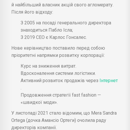
й найбільший власник акцій свого агломерату.
Після його відходу:
З 2005 на посаді генерального директора
знаходиться Пабло Ісла;
З 2019 СЕО є Карлос Гонсалес.
Нове керівництво поставило перед собою
пріоритетні напрямки розвитку корпорації:
Курс на зниження витрат.
Вдосконалення системи логістики.
Активний розвиток продажів через
Інтернет
.
Продовження стратегії fast fashion —
«швидкої моди».
У листопаді 2021 стало відомим, що Mera Sandra
Ortega (дочка Амансіо Ортеги) очолила раду
директорів компанії.