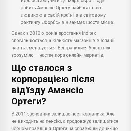
вдалося залучити 2,4 млрд євро. Подія
робить Амансіо Ортегу найбагатшою
людиною в своїй країні, а в світовому
рейтингу «Форбс» він займає шосте місце.
Однак з 2010-х років зростання Inditex
сповільнюється, а кількість магазинів в Іспанії
навіть зменшується. Всі трапилися більш ніж
зрозуміло — настає пора онлайн-маркетів.
Що сталося з
корпорацією після
від'їзду Амансіо
Ортеги?
У 2011 засновник залишає пост керівника. Але
не виходить на пенсію, а продовжує залишатися
членом правління. Ортега на справжній день-ще