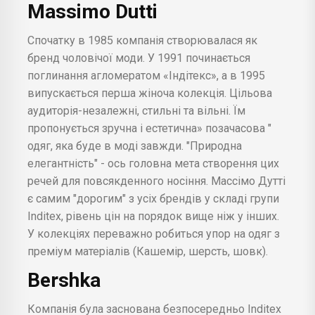
Massimo Dutti
Спочатку в 1985 компанія створювалася як
бренд чоловічої моди. У 1991 починається
поглинання агломератом «Індітекс», а в 1995
випускається перша жіноча колекція. Цільова
аудиторія-незалежні, стильні та вільні. Їм
пропонується зручна і естетична» позачасова "
одяг, яка буде в моді завжди. "Природна
елегантність" - ось головна мета створення цих
речей для повсякденного носіння. Массімо Дутті
є самим "дорогим" з усіх брендів у складі групи
Inditex, рівень цін на порядок вище ніж у інших.
У колекціях переважно робиться упор на одяг з
преміум матеріалів (Кашемір, шерсть, шовк).
Bershka
Компанія була заснована безпосередньо Inditex