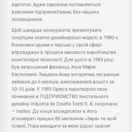
вартістю. Адже сировина поставляється
власними підприємствами, без націнки
посередників.
Щоб швидше конкурентів презентувати
покупцям новітні дизайнерські моделі, в 1980-х
бізнесмен одним з перших у своїй сфері
впроваджує в процеси масового виробництва
комп'ютерні технології. Для цього в 1984 році
був запрошений фахівець Хосе Марія
Кастеллано. Завдяки йому алгоритми, які раніше
займали до 6 місяців, виконувалися всього за
10-15 днів. У 1985 Ортега перетворює своє
починання в ПІДПРИЄМСТВО текстильного
дизайну Industria de Diseño Textil S. A. скорочено
— Inditex. До кінця вісімдесятих в його
агломераті працює 80 магазинів «Зара» по всій
Іспанії. Пора виходити за межі рідної країни!