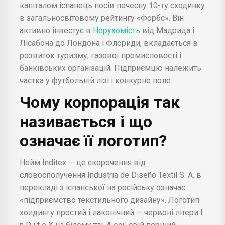
капіталом іспанець посів почесну 10-ту сходинку
в загальносвітовому рейтингу «Форбс». Він
активно інвестує в
Нерухомість
від Мадрида і
Лісабона до Лондона і Флориди, вкладається в
розвиток туризму, газової промисловості і
банківських організацій. Підприємцю належить
частка у футбольній лізі і конкурне поле.
Чому корпорація так
називається і що
означає її логотип?
Нейм Inditex — це скорочення від
словосполучення Industria de Diseño Textil S. A. в
перекладі з іспанської на російську означає
«підприємство текстильного дизайну». Логотип
холдингу простий і лаконічний — червоні літери I