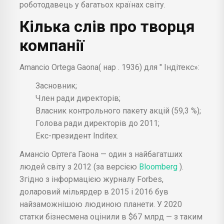
роботодавець у багатьох країнах світу.
Кілька слів про творця
компанії
Amancio Ortega Gaona( нар . 1936) для " Індітекс»:
Засновник;
Член ради директорів;
Власник контрольного пакету акцій (59,3 %);
Голова ради директорів до 2011;
Екс-президент Inditex.
Амансіо Ортега Гаона — один з найбагатших
людей світу з 2012 (за версією
Bloomberg
).
Згідно з інформацією журналу Forbes,
доларовий мільярдер в 2015 і 2016 був
найзаможнішою людиною планети. У 2020
статки бізнесмена оцінили в $67 млрд — з таким