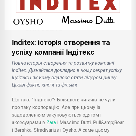
Inditex: історія створення та
успіху компанії Індітекс
Повна історія створення та розвитку компанії
Inditex. Дізнайтеся докладно в чому секрет успіху
Індітекс і як йому вдалося стати лідером ринку.
Цікаві факти, книги та фільми
Що таке "Індітекс"? Більшість читачів не чули
про таку корпорацію. Але при цьому із
задоволенням закуповуються одягом і
аксесуарами в
Zara
і Massimo Dutti, Pull&amp;Bear
і Bershka, Stradivarius і Oysho. А саме цьому