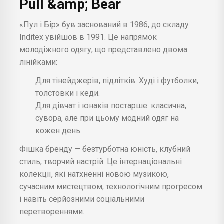
Pull &amp; Bear
«Пул і Бір» був заснований в 1986, до складу
Inditex увійшов в 1991. Це напрямок
молодіжного одягу, що представлено двома
лінійками:
Для тінейджерів, підлітків: Худі і футболки,
толстовки і кеди.
Для дівчат і юнаків постарше: класична,
сувора, але при цьому модний одяг на
кожен день.
Фішка бренду — безтурботна юність, клубний
стиль, творчий настрій. Це інтернаціональні
колекції, які натхненні новою музикою,
сучасним мистецтвом, технологічним прогресом
і навіть серйозними соціальними
перетвореннями.