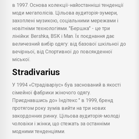
в 1997. Основа колекції-найостанніші тенденції
моди мегаполісів. Цільова аудиторія-зумери,
захоплені музикою, соціальними мережами і
новітніми технологіями. "Бершка" - це три
лінійки: Bershka, BSK і Man. Їх поєднання дає
величезний вибір одягу: від базової шкільної до
вечірньої, від Спортивної до повсякденної
міської.
Stradivarius
У 1994 «Страдіваріус» був заснований в якості
сімейної фабрики жіночого одягу.
Приєднавшись до» Індітекс " в 1999, бренд
протягом року зумів вийти на три нових
закордонних ринку. Цільова аудиторія-молоді
чоловіки і жінки, що стежать за останніми
модними тенденціями.