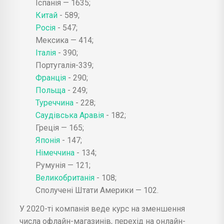
Іспанія — 1635;
Китай
- 589;
Росія
- 547;
Мексика — 414;
Італія
- 390;
Португалія-339;
Франція
- 290;
Польща
- 249;
Туреччина
- 228;
Саудівська Аравія
- 182;
Греція — 165;
Японія
- 147;
Німеччина
- 134;
Румунія — 121;
Великобританія
- 108;
Сполучені Штати Америки — 102.
У 2020-ті компанія веде курс на зменшення
числа офлайн-магазинів, перехід на онлайн-