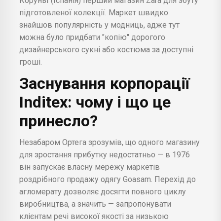
Коруньї (Іспанія) перший магазин Zara для збуту
підготовленої колекції. Маркет швидко
знайшов популярність у модниць, адже тут
можна було придбати "копію" дорогого
дизайнерського сукні або костюма за доступні
гроші.
Заснування корпорації
Inditex: чому і що це
принесло?
Незабаром Ортега зрозумів, що одного магазину
для зростання прибутку недостатньо — в 1976
він запускає власну мережу маркетів
роздрібного продажу одягу Goasam. Перехід до
агломерату дозволяє досягти повного циклу
виробництва, а значить — запропонувати
клієнтам речі високої якості за низькою