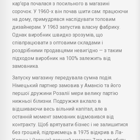
кар'єра почалася з посильного в магазині
сорочок. У 1960-х він почав шити сам: працюючи
на дому, примудрявся наслідувати топовим
дизайнерам. У 1963 запустив власну фабрику.
Однак виробник швидко зрозумів, що
співпрацювати з оптовими складами і
роздрібними продавцями невигідно — з таким
підходом виробник на 100% залежить від
замовника.
Запуску магазину передувала сумна подія.
Німецький партнер замовив у Амансіо та його
першої дружини Розалії мери велику партію
нижньої білизни. Подружжя вклало в
відшиваючи весь вільний капітал, але в
останній момент замовник відмовився від
контракту. Щоб врятувати бізнес і не залишитися
без грошей, підприємець в 1975 відкрив в Ла-