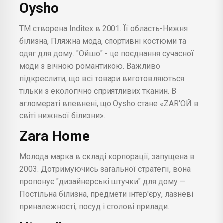
Oysho
ТМ створена Inditex в 2001. Її область-Нижня
білизна, Пляжна мода, спортивні костюми та
одяг для дому. "Ойшо" - це поєднання сучасної
моди з вічною романтикою. Важливо
підкреслити, що всі товари виготовляються
тільки з екологічно сприятливих тканин. В
агломераті впевнені, що Oysho стане «ZAR'ОЙ в
світі нижньої білизни».
Zara Home
Молода марка в складі корпорації, запущена в
2003. Дотримуючись загальної стратегії, вона
пропонує "дизайнерські штучки" для дому —
Постільна білизна, предмети інтер'єру, лазневі
приналежності, посуд і столові прилади.