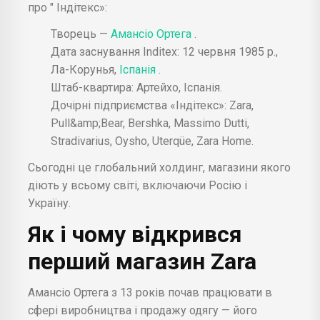
про " Індітекс»:
Творець —
Амансіо Ортега
.
Дата заснування Inditex: 12 червня 1985 р.,
Ла-Корунья,
Іспанія
.
Штаб-квартира: Артейхо, Іспанія.
Дочірні підприємства «Індітекс»: Zara,
Pull&amp;Bear, Bershka, Massimo Dutti,
Stradivarius, Oysho, Uterqüe, Zara Home.
Сьогодні це глобальний холдинг, магазини якого
діють у всьому світі, включаючи Росію і
Україну.
Як і чому відкрився
перший магазин Zara
Амансіо Ортега з 13 років почав працювати в
сфері виробництва і продажу одягу — його