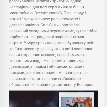
розраховував написати трилогію, однак,
несподівано для всіх серія вийшла більш
масштабною. Всесвіт епопеї» Пісні льоду і
вогню " вражає своєю реалістичністю і
деталізованістю. Світ Семи королівств
насичений складними персонажами, тут постійно
відбуваються грандіозні події і плетуться
інтриги. У міру прочитання ми побуваємо у всіх
країнах всесвіту, які існують в світі нестерпної
спеки і страшних морозів, познайомимося з
жорстокими лордами і кровожерливими
драконами, героями і вбивцями, магами і
воїнами, з головою поринемо в історію, яка
починається з того, що при нез'ясованих
обставинах гине правиця континенту Вестерос.