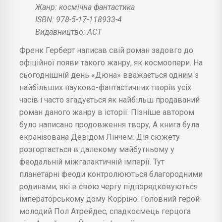
Жанр: космічна фантастика
ISBN: 978-5-17-118933-4
Видавництво: АСТ
Френк Герберт написав свій роман задовго до
офіційної появи такого жанру, як космоопери. На
сьогоднішній день «Дюна» вважається одним з
найбільших науково-фантастичних творів усіх
часів і часто згадується як найбільш продаваний
роман даного жанру в історії. Пізніше автором
було написано продовження твору, А книга була
екранізована Девідом Лінчем. Дія сюжету
розгортається в далекому майбутньому у
феодальній міжгалактичній імперії. Тут
планетарні феоди контролюються благородними
родинами, які в свою чергу підпорядковуються
імператорському дому Корріно. Головний герой-
молодий Пол Атрейдес, спадкоємець герцога