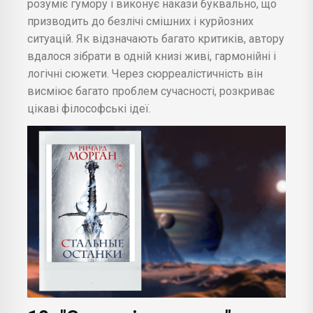
розуміє гумору і виконує накази буквально, що
призводить до безлічі смішних і курйозних
ситуацій. Як відзначають багато критиків, автору
вдалося зібрати в одній книзі живі, гармонійні і
логічні сюжети. Через сюрреалістичність він
висміює багато проблем сучасності, розкриває
цікаві філософські ідеї.