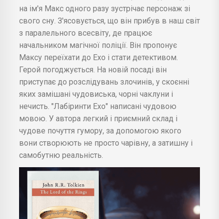
на ім'я Макс одного разу зустрічає персонаж зі
свого сну. З'ясовується, що він прибув в наш світ
з паралельного всесвіту, де працює
начальником магічної поліції. Він пропонує
Максу переїхати до Ехо і стати детективом.
Герой погоджується. На новій посаді він
приступає до розслідувань злочинів, у скоєнні
яких замішані чудовиська, чорні чаклуни і
нечисть. "Лабіринти Ехо" написані чудовою
мовою. У автора легкий і приємний склад і
чудове почуття гумору, за допомогою якого
вони створюють не просто чарівну, а затишну і
самобутню реальність.