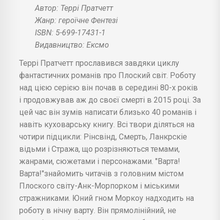
Автор: Террі Пратчетт
Жанр: героїчне Фентезі
ISBN: 5-699-17431-1
Видавництво: Ексмо
Террі Пратчетт прославився завдяки циклу
фантастичних романів про Плоский світ. Роботу
над цією серією він почав в середині 80-х років
і продовжував аж до своєї смерті в 2015 році. За
цей час він зумів написати близько 40 романів і
навіть куховарську книгу. Всі твори діляться на
чотири підцикли: Рінсвінд, Смерть, Ланкрскіе
відьми і Стража, що розрізняються темами,
жанрами, сюжетами і персонажами. "Варта!
Варта!"знайомить читачів з головним містом
Плоского світу-Анк-Морпорком і міськими
стражниками. Юний гном Моркоу надходить на
роботу в нічну варту. Він прямолінійний, не