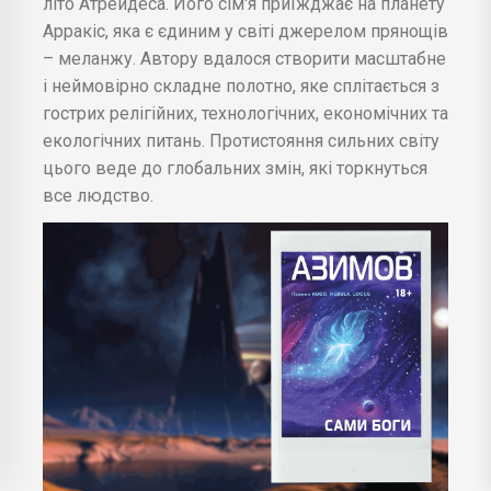
літо Атрейдеса. Його сім'я приїжджає на планету
Арракіс, яка є єдиним у світі джерелом прянощів
– меланжу. Автору вдалося створити масштабне
і неймовірно складне полотно, яке сплітається з
гострих релігійних, технологічних, економічних та
екологічних питань. Протистояння сильних світу
цього веде до глобальних змін, які торкнуться
все людство.