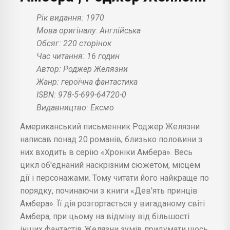
Рік видання: 1970
Мова оригіналу: Англійська
Обсяг: 220 сторінок
Час читання: 16 годин
Автор: Роджер Желязни
Жанр: героїчна фантастика
ISBN: 978-5-699-64720-0
Видавництво: Ексмо
Американський письменник Роджер Желязни
написав понад 20 романів, близько половини з
них входить в серію «Хроніки Амбера». Весь
цикл об'єднаний наскрізним сюжетом, місцем
дії і персонажами. Тому читати його найкраще по
порядку, починаючи з книги «Дев'ять принців
Амбера». Її дія розгортається у вигаданому світі
Амбера, при цьому на відміну від більшості
інших фантастів Желязни зумів придумати щось