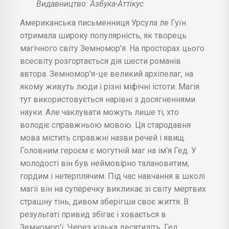
Видавництво: Азбука-Аттікус
Американська письменниця Урсула ле Гуїн
отримала широку популярність, як творець
магічного світу Земномор'я. На просторах цього
всесвіту розгортається дія шести романів
автора. Земномор'я-це великий архіпелаг, на
якому живуть люди і різні міфічні істоти. Магія
тут використовується нарівні з досягненнями
науки. Але чаклувати можуть лише ті, хто
володіє справжньою мовою. Ця стародавня
мова містить справжні назви речей і явищ.
Головним героєм є могутній маг на ім'я Гед. У
молодості він був неймовірно талановитим,
гордим і нетерплячим. Під час навчання в школі
магії він на суперечку викликає зі світу мертвих
страшну тінь, дивом зберігши своє життя. В
результаті привид збігає і ховається в
Земномор'ї. Через кілька десятиліть, Гед