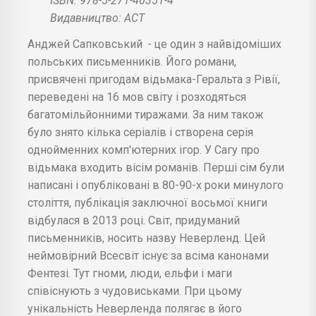
ISBN: 978-5-271-40351-4
Видавництво: АСТ
Анджей Сапковський
-
це один з найвідоміших
польських письменників. Його романи,
присвячені пригодам відьмака-Геральта з Рівії,
переведені на 16 мов світу і розходяться
багатомільйонними тиражами. За ним також
було знято кілька серіалів і створена серія
однойменних комп'ютерних ігор. У Сагу про
відьмака входить вісім романів. Перші сім були
написані і опубліковані в 80-90-х роки минулого
століття, публікація заключної восьмої книги
відбулася в 2013 році. Світ, придуманий
письменників, носить назву Неверленд. Цей
неймовірний Всесвіт існує за всіма канонами
Фентезі. Тут гноми, люди, ельфи і маги
співіснують з чудовиськами. При цьому
унікальність Неверленда полягає в його