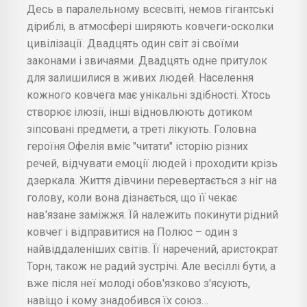
Десь в паралельному всесвіті, немов гігантські
діриблі, в атмосфері ширяють ковчеги-осколки
цивілізації. Двадцять один світ зі своїми
законами і звичаями. Двадцять одне притулок
для залишилися в живих людей. Населення
кожного ковчега має унікальні здібності. Хтось
створює ілюзії, інші відновлюють дотиком
зіпсовані предмети, а треті лікують. Головна
героїня Офелія вміє "читати" історію різних
речей, відчувати емоції людей і проходити крізь
дзеркала. Життя дівчини перевертається з ніг на
голову, коли вона дізнається, що її чекає
нав'язане заміжжя. Їй належить покинути рідний
ковчег і відправитися на Полюс – один з
найвіддаленіших світів. Її наречений, аристократ
Торн, також не радий зустрічі. Але весіллі бути, а
вже після неї молоді обов'язково з'ясують,
навіщо і кому знадобився їх союз…