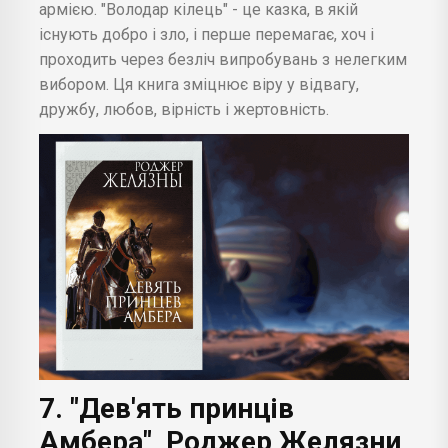
армією. "Володар кілець" - це казка, в якій
існують добро і зло, і перше перемагає, хоч і
проходить через безліч випробувань з нелегким
вибором. Ця книга зміцнює віру у відвагу,
дружбу, любов, вірність і жертовність.
7. "Дев'ять принців
Амбера", Роджер Желязни