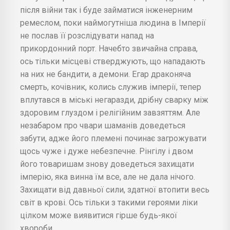
після війни так і буде займатися інженерним
ремеслом, поки наймогутніша людина в Імперії
не послав її розслідувати напад на
прикордонний порт. Начебто звичайна справа,
ось тільки місцеві стверджують, що нападають
на них не бандити, а демони. Егар драконяча
смерть, кочівник, колись служив імперії, тепер
вплутався в міські негаразди, дрібну сварку між
здоровим глуздом і релігійним завзяттям. Але
незабаром про чвари шаманів доведеться
забути, адже його племені починає загрожувати
щось чуже і дуже небезпечне. Рінгілу і двом
його товаришам знову доведеться захищати
імперію, яка винна їм все, але не дала нічого.
Захищати від давньої сили, здатної втопити весь
світ в крові. Ось тільки з такими героями ліки
цілком може виявитися гірше будь-якої
хвороби.