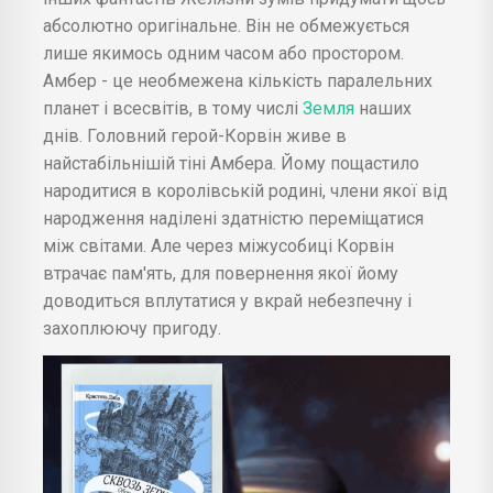
абсолютно оригінальне. Він не обмежується
лише якимось одним часом або простором.
Амбер - це необмежена кількість паралельних
планет і всесвітів, в тому числі
Земля
наших
днів. Головний герой-Корвін живе в
найстабільнішій тіні Амбера. Йому пощастило
народитися в королівській родині, члени якої від
народження наділені здатністю переміщатися
між світами. Але через міжусобиці Корвін
втрачає пам'ять, для повернення якої йому
доводиться вплутатися у вкрай небезпечну і
захоплюючу пригоду.