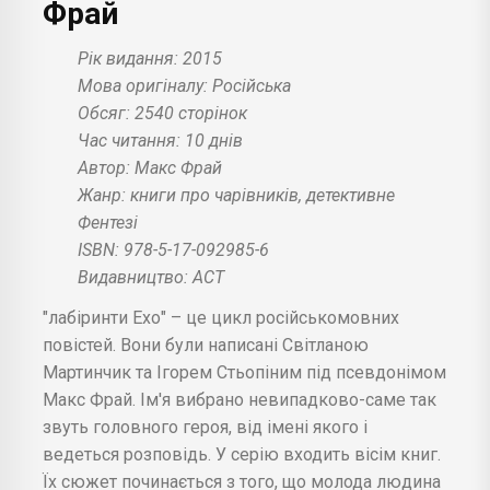
Фрай
Рік видання: 2015
Мова оригіналу: Російська
Обсяг: 2540 сторінок
Час читання: 10 днів
Автор: Макс Фрай
Жанр: книги про чарівників, детективне
Фентезі
ISBN: 978-5-17-092985-6
Видавництво: АСТ
"лабіринти Ехо" – це цикл російськомовних
повістей. Вони були написані Світланою
Мартинчик та Ігорем Стьопіним під псевдонімом
Макс Фрай. Ім'я вибрано невипадково-саме так
звуть головного героя, від імені якого і
ведеться розповідь. У серію входить вісім книг.
Їх сюжет починається з того, що молода людина