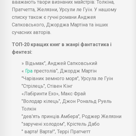
вважають твори визнаних майстрів: Толкіна,
Пратчетта, Желязни, Урсули ле Гуїн. У нашому
списку також є гучні романи Анджея
Сапковського, Джорджа Мартіна та інших
сучасних авторів.
ТОП-20 кращих книг в жанрі фантастика і
фентезі:
» Відьмак", Анджей Сапковський
«
Гра
престолів", Джордж Мартін
"Чарівник земного моря", Урсула ле Гуін
"Стрілець", Стівен Кінг
«Лабіринти Ехо», Макс Фрай
"Володар кілець", Джон Рональд Руель
Толкін
"дев'ять принців Амбера", Роджер Желязни
"заручені холодом", Крістель Дабо
" варта! Варта!", Террі Пратчетт