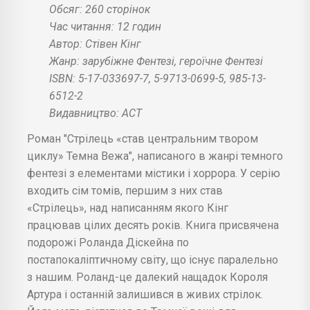
Обсяг: 260 сторінок
Час читання: 12 годин
Автор: Стівен Кінг
Жанр: зарубіжне Фентезі, героїчне Фентезі
ISBN: 5-17-033697-7, 5-9713-0699-5, 985-13-
6512-2
Видавництво: АСТ
Роман "Стрілець «став центральним твором
циклу» Темна Вежа", написаного в жанрі темного
фентезі з елементами містики і хоррора. У серію
входить сім томів, першим з них став
«Стрілець», над написанням якого Кінг
працював цілих десять років. Книга присвячена
подорожі Роланда Діскейна по
постапокаліптичному світу, що існує паралельно
з нашим. Роланд-це далекий нащадок Короля
Артура і останній залишився в живих стрілок.