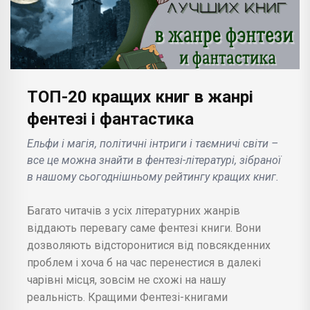
ТОП-20 кращих книг в жанрі
фентезі і фантастика
Ельфи і магія, політичні інтриги і таємничі світи –
все це можна знайти в фентезі-літературі, зібраної
в нашому сьогоднішньому рейтингу кращих книг.
Багато читачів з усіх літературних жанрів
віддають перевагу саме фентезі книги. Вони
дозволяють відсторонитися від повсякденних
проблем і хоча б на час перенестися в далекі
чарівні місця, зовсім не схожі на нашу
реальність. Кращими Фентезі-книгами