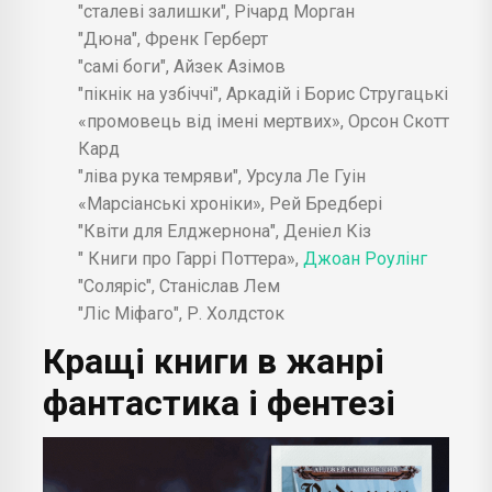
"сталеві залишки", Річард Морган
"Дюна", Френк Герберт
"самі боги", Айзек Азімов
"пікнік на узбіччі", Аркадій і Борис Стругацькі
«промовець від імені мертвих», Орсон Скотт
Кард
"ліва рука темряви", Урсула Ле Гуін
«Марсіанські хроніки», Рей Бредбері
"Квіти для Елджернона", Деніел Кіз
" Книги про Гаррі Поттера»,
Джоан Роулінг
"Соляріс", Станіслав Лем
"Ліс Міфаго", Р. Холдсток
Кращі книги в жанрі
фантастика і фентезі