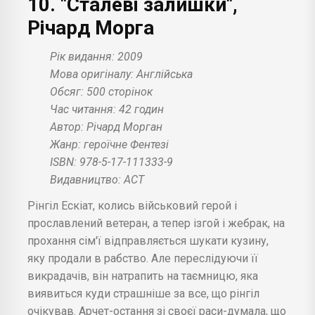
10. "Сталеві залишки",
Річард Морга
Рік видання: 2009
Мова оригіналу: Англійська
Обсяг: 500 сторінок
Час читання: 42 годин
Автор: Річард Морган
Жанр: героїчне Фентезі
ISBN: 978-5-17-111333-9
Видавництво: АСТ
Рінгіл Ескіат, колись військовий герой і
прославлений ветеран, а тепер ізгой і жебрак, на
прохання сім'ї відправляється шукати кузину,
яку продали в рабство. Але переслідуючи її
викрадачів, він натрапить на таємницю, яка
виявиться куди страшніше за все, що рінгіл
очікував. Арчет-остання зі своєї раси-думала, що