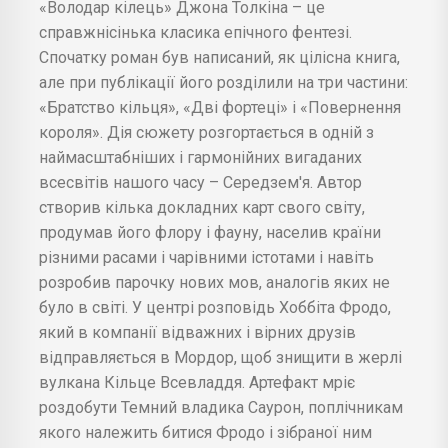
«Володар кілець» Джона Толкіна – це
справжнісінька класика епічного фентезі.
Спочатку роман був написаний, як цілісна книга,
але при публікації його розділили на три частини:
«Братство кільця», «Дві фортеці» і «Повернення
короля». Дія сюжету розгортається в одній з
наймасштабніших і гармонійних вигаданих
всесвітів нашого часу – Середзем'я. Автор
створив кілька докладних карт свого світу,
продумав його флору і фауну, населив країни
різними расами і чарівними істотами і навіть
розробив парочку нових мов, аналогів яких не
було в світі. У центрі розповідь Хоббіта Фродо,
який в компанії відважних і вірних друзів
відправляється в Мордор, щоб знищити в жерлі
вулкана Кільце Всевладдя. Артефакт мріє
роздобути Темний владика Саурон, поплічникам
якого належить битися Фродо і зібраної ним