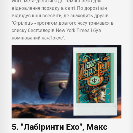
Його мета-дістатися до Темної вежі для
відновлення порядку в світі. По дорозі він
відвідує інші всесвіти, де знаходить друзів.
"Стрілець «протягом довгого часу тримався в
списку бестселерів New York Times і був
номінований на»Локус".
5. "Лабіринти Ехо", Макс