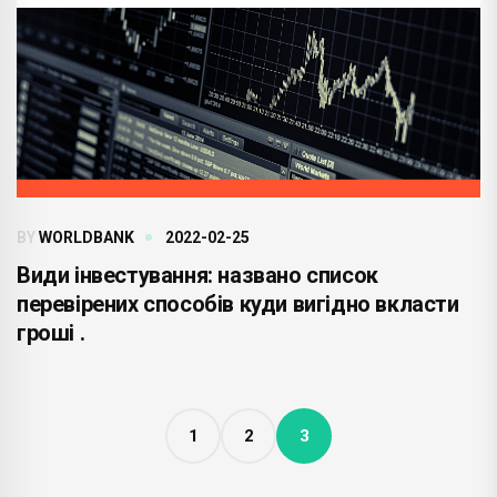
BY
WORLDBANK
2022-02-25
Види інвестування: названо список
перевірених способів куди вигідно вкласти
гроші .
1
2
3