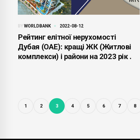
BY
WORLDBANK
2022-08-12
Рейтинг елітної нерухомості
Дубая (ОАЕ): кращі ЖК (Житлові
комплекси) і райони на 2023 рік .
1
2
3
4
5
6
7
8