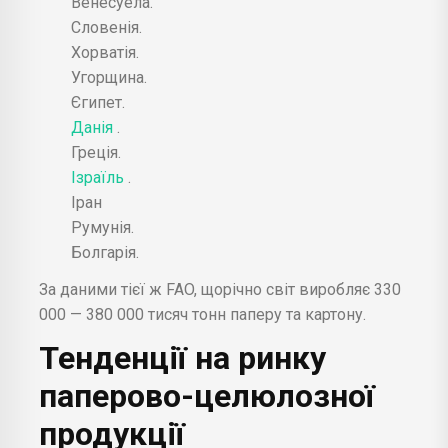
Венесуела.
Словенія.
Хорватія.
Угорщина.
Єгипет.
Данія
.
Греція.
Ізраїль
.
Іран
Румунія.
Болгарія.
За даними тієї ж FAO, щорічно світ виробляє 330
000 — 380 000 тисяч тонн паперу та картону.
Тенденції на ринку
паперово-целюлозної
продукції