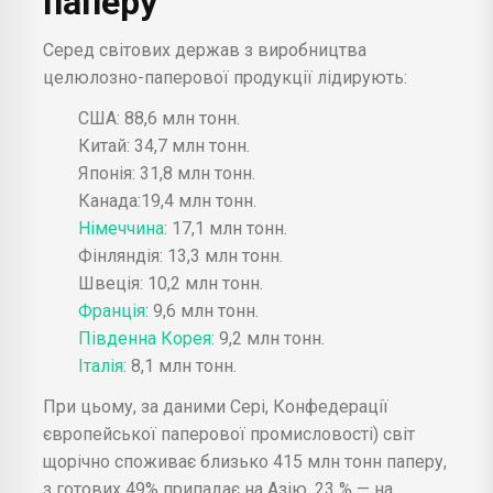
паперу
Серед світових держав з виробництва
целюлозно-паперової продукції лідирують:
США: 88,6 млн тонн.
Китай: 34,7 млн тонн.
Японія: 31,8 млн тонн.
Канада:19,4 млн тонн.
Німеччина
: 17,1 млн тонн.
Фінляндія: 13,3 млн тонн.
Швеція: 10,2 млн тонн.
Франція
: 9,6 млн тонн.
Південна Корея
: 9,2 млн тонн.
Італія
: 8,1 млн тонн.
При цьому, за даними Cepi, Конфедерації
європейської паперової промисловості) світ
щорічно споживає близько 415 млн тонн паперу,
з готових 49% припадає на Азію, 23 % — на