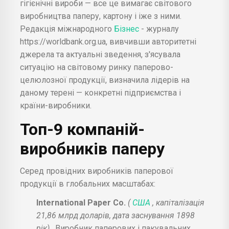
гігієнічні вироби — все це вимагає світового
виробництва паперу, картону і іже з ними.
Редакція міжнародного
Бізнес
- журналу
https://worldbank.org.ua, вивчивши авторитетні
джерела та актуальні зведення, з'ясувала
ситуацію на світовому ринку паперово-
целюлозної продукції, визначила лідерів на
даному терені — конкретні підприємства і
країни-виробники.
Топ-9 компаній-
виробників паперу
Серед провідних виробників паперової
продукції в глобальних масштабах:
International Paper Co.
(
США
, капіталізація
21,86 млрд доларів, дата заснування 1898
рік)
. Виробник паперових і пакувальних