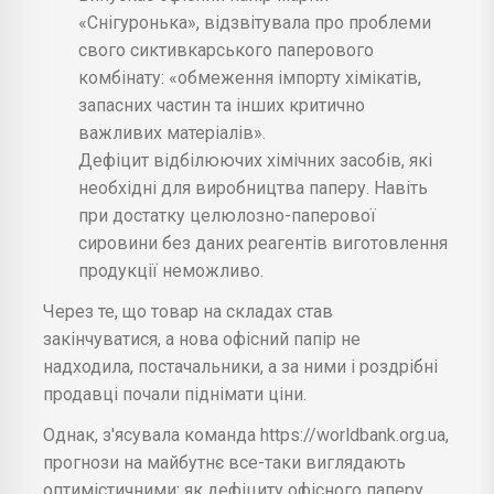
«Снігуронька», відзвітувала про проблеми
свого сиктивкарського паперового
комбінату: «обмеження імпорту хімікатів,
запасних частин та інших критично
важливих матеріалів».
Дефіцит відбілюючих хімічних засобів, які
необхідні для виробництва паперу. Навіть
при достатку целюлозно-паперової
сировини без даних реагентів виготовлення
продукції неможливо.
Через те, що товар на складах став
закінчуватися, а нова офісний папір не
надходила, постачальники, а за ними і роздрібні
продавці почали піднімати ціни.
Однак, з'ясувала команда https://worldbank.org.ua,
прогнози на майбутнє все-таки виглядають
оптимістичними: як дефіциту офісного паперу,