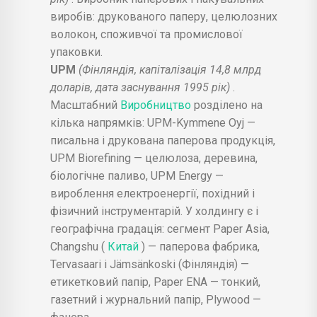
виробів: друкованого паперу, целюлозних
волокон, споживчої та промислової
упаковки.
UPM
(Фінляндія, капіталізація 14,8 млрд
доларів, дата заснування 1995 рік)
.
Масштабний
Виробництво
розділено на
кілька напрямків: UPM-Kymmene Oyj —
писальна і друкована паперова продукція,
UPM Biorefining — целюлоза, деревина,
біологічне паливо, UPM Energy —
вироблення електроенергії, похідний і
фізичний інструментарій. У холдингу є і
географічна градація: сегмент Paper Asia,
Changshu (
Китай
) — паперова фабрика,
Tervasaari і Jämsänkoski (Фінляндія) —
етикетковий папір, Paper ENA — тонкий,
газетний і журнальний папір, Plywood —