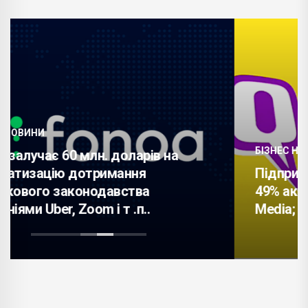
БІЗНЕС НОВИНИ
Підприємство Adani Enterprises купує
49% акцій компанії Quinillion Business
Media; акції зросли на 5%.