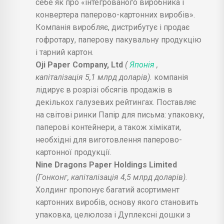
себе як про «інтегрованого виробника і
конвертера паперово-картонних виробів».
Компанія виробляє, дистрибутує і продає
гофротару, паперову пакувальну продукцію
і тарний картон.
Oji Paper Company, Ltd
(
Японія
,
капіталізація 5,1 млрд доларів).
компанія
лідирує в розрізі обсягів продажів в
декількох галузевих рейтингах. Поставляє
на світові ринки Папір для письма: упаковку,
паперові контейнери, а також хімікати,
необхідні для виготовлення паперово-
картонної продукції.
Nine Dragons Paper Holdings Limited
(Гонконг, капіталізація 4,5 млрд доларів).
Холдинг пропонує багатий асортимент
картонних виробів, основу якого становить
упаковка, целюлоза і Дуплексні дошки з