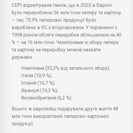
CEPI відзвітувала також, що в 2020 в Європі
було перероблено 56 млн тонн паперу та картону
— так, 73,9% паперової продукції було
вироблено в ЄС з вторсировини. У порівнянні з
1998 роком обсяги переробки збільшилися на 40
% — на 16 млн тонн. Чемпіонами зі збору паперу
та картону на переробку можна назвати
держави:
Німеччина (35,3% від загального збору);
Італія (10,9 %);
Іспанія (10,7 %);
Франція (10,3 %);
Великобританія (6,2 %).
Всього ж європейці подарували друге життя 48
млн тонн використаної паперово-картонної
продукції.