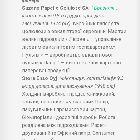
фанера.
Suzano Papel e Celulose SA
(
Бразилія
,
капіталізація 9,8 млрд доларів, дата
заснування 1924 рік).
виробник паперу та
целюлози з евкаліптової сировини. Має три
великі підрозділи:» Лісове « — управління
лісовим евкаліптовим господарством,»
Пульпа « — виробництво евкаліптової
пульпи,» Папір " — виготовлення картонно-
паперової продукції.
Stora Enso Oyj
(Фінляндія, капіталізація 9,3
млрд доларів, дата заснування 1998 рік)
.
Холдинг виробляє і продає Книжковий,
тонкий, газетний і журнальний Папір,
пакувальний і промисловий картон,
біоматеріали і дерев'яні вироби. Робота
розділена між підрозділами: Paper-
друкований та Офісний папір, Consumer