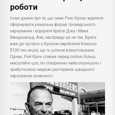
роботи
Існує думка про те, що саме Рею Кроку вдалося
сформувати унікальну форму громадського
харчування і відкрити братів Діка і Мака
Макдональд. Але, насправді це не так. Брати
вже до зустрічі з Кроком заробляли близько
$100 тис.на рік, що їх цілком влаштовувало.
Однак, Рей Крок ставив перед собою більш
масштабні цілі, по створенню найуспішнішою і
прибутковою мережі ресторанів швидкого
харчування сучасності.