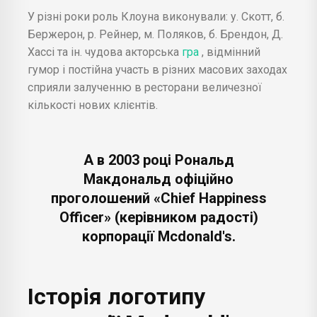
У різні роки роль Клоуна виконували: у. Скотт, б.
Бержерон, р. Рейнер, м. Поляков, б. Брендон, Д.
Хассі та ін. чудова акторська
гра
, відмінний
гумор і постійна участь в різних масових заходах
сприяли залученню в ресторани величезної
кількості нових клієнтів.
А в 2003 році Рональд
Макдональд офіційно
проголошений «Chief Happiness
Officer» (керівником радості)
корпорації Mcdonald's.
Історія логотипу