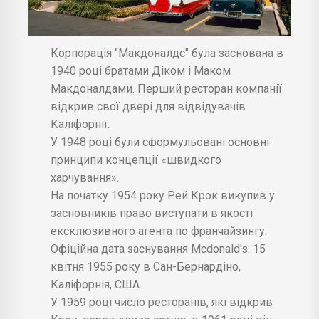
Корпорація "Макдоналдс" була заснована в
1940 році братами Діком і Маком
Макдоналдами. Перший ресторан компанії
відкрив свої двері для відвідувачів
Каліфорнії.
У 1948 році були сформульовані основні
принципи концепції «швидкого
харчування».
На початку 1954 року Рей Крок викупив у
засновників право виступати в якості
ексклюзивного агента по франчайзингу.
Офіційна дата заснування Mcdonald's: 15
квітня 1955 року в Сан-Бернардіно,
Каліфорнія, США.
У 1959 році число ресторанів, які відкрив