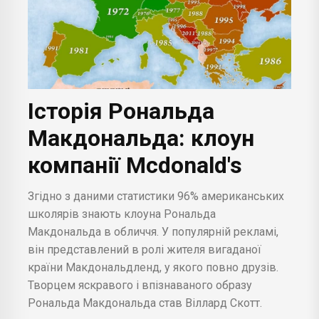
Історія Рональда
Макдональда: клоун
компанії Mcdonald's
Згідно з даними статистики 96% американських
школярів знають клоуна Рональда
Макдональда в обличчя. У популярній рекламі,
він представлений в ролі жителя вигаданої
країни Макдональдленд, у якого повно друзів.
Творцем яскравого і впізнаваного образу
Рональда Макдональда став Віллард Скотт.