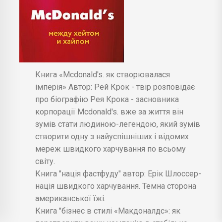
Книга «Mcdonald's. як створювалася
імперія» Автор: Рей Крок - твір розповідає
про біографію Рея Крока - засновника
корпорації Mcdonald's. вже за життя він
зумів стати людиною-легендою, який зумів
створити одну з найуспішніших і відомих
мереж швидкого харчування по всьому
світу.
Книга "нація фастфуду" автор: Ерік Шлоссер-
нація швидкого харчування. Темна сторона
американської їжі.
Книга "бізнес в стилі «Макдоналдс»: як