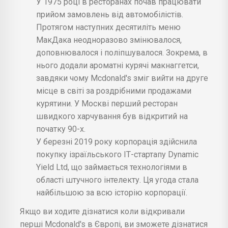
У 1975 році в ресторанах почав працювати
прийом замовлень від автомобілістів.
Протягом наступних десятиліть меню
МакДака неодноразово змінювалося,
доповнювалося і поліпшувалося. Зокрема, в
нього додали ароматні курячі макнаггетси,
завдяки чому Mcdonald's зміг вийти на друге
місце в світі за роздрібними продажами
курятини. У Москві перший ресторан
швидкого харчування був відкритий на
початку 90-х.
У березні 2019 року корпорація здійснила
покупку ізраїльського ІТ-стартапу Dynamic
Yield Ltd, що займається технологіями в
області штучного інтелекту. Ця угода стала
найбільшою за всю історію корпорації.
Якщо ви ходите дізнатися коли відкривали
перші Mcdonald's в Європі, ви зможете дізнатися