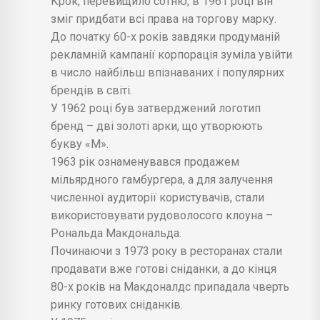
Крок, перевищило сотню, в 1961 році він
зміг придбати всі права на торгову марку.
До початку 60-х років завдяки продуманій
рекламній кампанії корпорація зуміла увійти
в число найбільш впізнаваних і популярних
брендів в світі.
У 1962 році був затверджений логотип
бренд – дві золоті арки, що утворюють
букву «М».
1963 рік ознаменувався продажем
мільярдного гамбургера, а для залучення
численної аудиторії користувачів, стали
використовувати рудоволосого клоуна –
Рональда Макдональда.
Починаючи з 1973 року в ресторанах стали
продавати вже готові сніданки, а до кінця
80-х років на Макдоналдс припадала чверть
ринку готових сніданків.