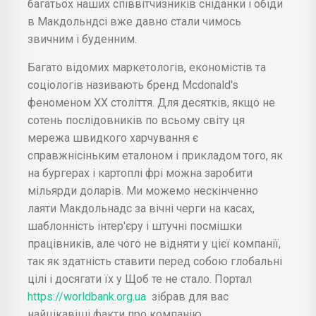
багатьох наших співвітчизників сніданки і обіди
в Макдольндсі вже давно стали чимось
звичним і буденним.
Багато відомих маркетологів, економістів та
соціологів називають бренд Mcdonald's
феноменом ХХ століття. Для десятків, якщо не
сотень послідовників по всьому світу ця
мережа швидкого харчування є
справжнісіньким еталоном і прикладом того, як
на бургерах і картоплі фрі можна заробити
мільярди доларів. Ми можемо нескінченно
лаяти Макдольнадс за вічні черги на касах,
шаблонність інтер'єру і штучні посмішки
працівників, але чого не відняти у цієї компанії,
так як здатність ставити перед собою глобальні
цілі і досягати їх у Щоб те не стало. Портал
https://worldbank.org.ua
зібрав для вас
найцікавіші факти про компанію.