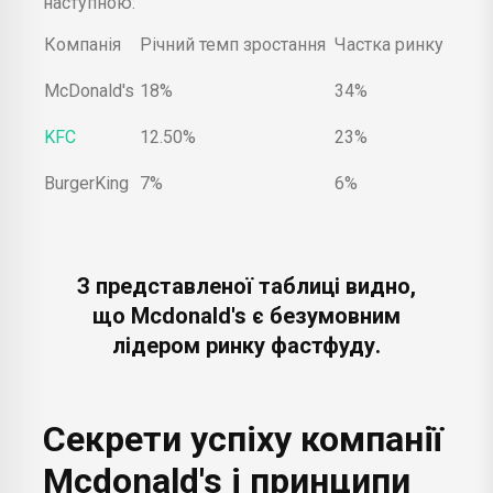
наступною:
Компанія
Річний темп зростання
Частка ринку
McDonald's
18%
34%
KFC
12.50%
23%
BurgerKing
7%
6%
З представленої таблиці видно,
що Mcdonald's є безумовним
лідером ринку фастфуду.
Секрети успіху компанії
Mcdonald's і принципи