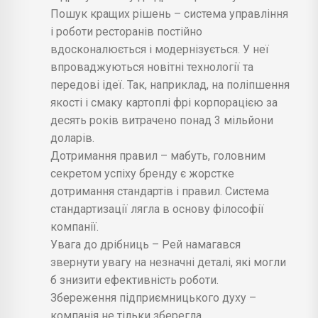
Пошук кращих рішень – система управління
і роботи ресторанів постійно
вдосконалюється і модернізується. У неї
впроваджуються новітні технології та
передові ідеї. Так, наприклад, на поліпшення
якості і смаку картоплі фрі корпорацією за
десять років витрачено понад 3 мільйони
доларів.
Дотримання правил – мабуть, головним
секретом успіху бренду є жорстке
дотримання стандартів і правил. Система
стандартизації лягла в основу філософії
компанії.
Увага до дрібниць – Рей намагався
звернути увагу на незначні деталі, які могли
б знизити ефективність роботи.
Збереження підприємницького духу –
компанія не тільки зберегла