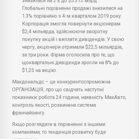
знизилася на 2% до $5.313 млрд.
Глобальні порівнянні продажі знизилися на
1.3% порівняно з 4-м кварталом 2019 року.
Корпорація змогла повернути акціонерам
$2,4 мільярда, здійснюючи зворотну
покупку акцій і виплати дивідендів. У свою
чергу, акціонери отримали $22,5 мільярдів,
за три роки. Фірма оголосила про те, що
щоквартальні дивіденди зросли на 8% до
$1,25 на акцію.
Макдональдс – це конкурентоспроможна
ОРГАНІЗАЦІЯ, про що свідчать наступні
показники: робота 24 години, наявність МакАвто,
контроль якості, розвинена система
франчайзингу.
Якщо розглядати в порівнянні з іншими
компаніями, то тенденція розвитку буде