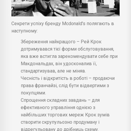
Секрети успіху бренду Mcdonald's полягають в
наступному:
Збереження найкращого – Рей Крок
дотримувався тієї форми обслуговування,
яка вже встигла зарекомендувати себе при
Макдональдах, він удосконалив її,
стандартизував, але не міняв.
Чесність і відкритість в роботі – продаючи
права франчайзі, слід бути відвертими з
покупцями.
Спрощення складних завдань – для
ефективного управління однією з
найбільших торгових мереж Крок зумів
створити скрупульозно продуману і
відрегульовану до дрібниць схему.